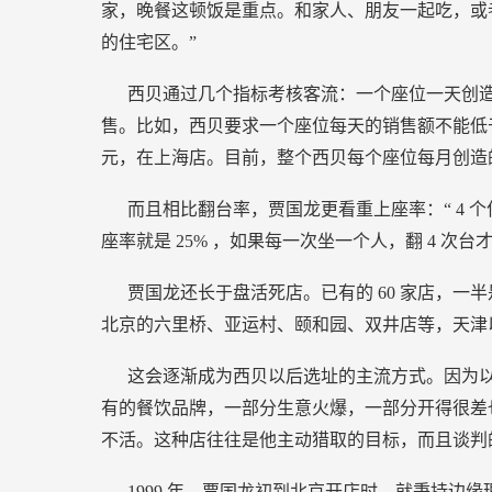
家，晚餐这顿饭是重点。和家人、朋友一起吃，或
的住宅区。”
西贝通过几个指标考核客流：一个座位一天创
售。比如，西贝要求一个座位每天的销售额不能低
元，在上海店。目前，整个西贝每个座位每月创造
而且相比翻台率，贾国龙更看重上座率：“
4
个
座率就是
25%
，如果每一次坐一个人，翻
4
次台
贾国龙还长于盘活死店。已有的
60
家店，一半
北京的六里桥、亚运村、颐和园、双井店等，天津
这会逐渐成为西贝以后选址的主流方式。因为
有的餐饮品牌，一部分生意火爆，一部分开得很差
不活。这种店往往是他主动猎取的目标，而且谈判
1999
年，贾国龙初到北京开店时，就秉持边缘