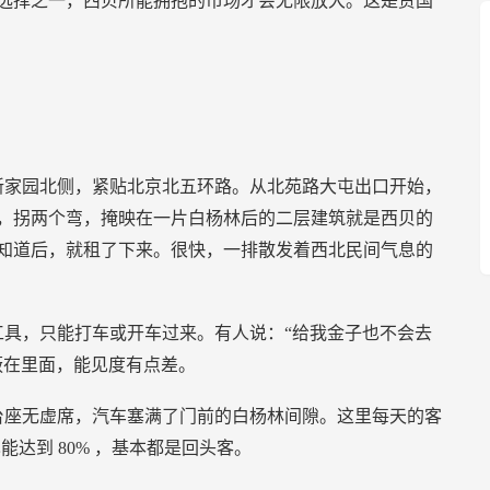
选择之一，西贝所能拥抱的市场才会无限放大。这是贾国
新家园北侧，紧贴北京北五环路。从北苑路大屯出口开始，
，拐两个弯，掩映在一片白杨林后的二层建筑就是西贝的
知道后，就租了下来。很快，一排散发着西北民间气息的
具，只能打车或开车过来。有人说：“给我金子也不会去
蔽在里面，能见度有点差。
台座无虚席，汽车塞满了门前的白杨林间隙。这里每天的客
也能达到
80%
，基本都是回头客。