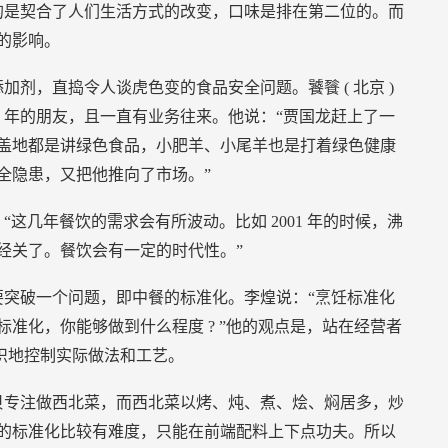
的是契合了人们生活方式的改变，口味是排在第二位的。而
的影响。
添加剂，直捣令人谈虎色变的食品安全问题。饕餮
(
北京
)
0
年的朋友，且一直有业务往来。他说：“贾国龙赶上了一
盖地都是讲绿色食品，小肥羊、小尾羊也是打着绿色健康
全隐患，又把他推向了市场。”
：“这几年餐饮的需求会有所波动。比如
2001
年的时候，沸
经关了。餐饮会有一定的时代性。”
突破一个问题，即中餐的标准化。李煌说：“烹饪标准化
标准化，你能够做到什么程度
?
”他的观点是，站在经营者
识地控制实际做法和工艺。
贝专注做西北菜，而西北菜以烤、炖、煮、烩、焖居多，炒
的标准化比较有难度，只能在前端配料上下点功夫。所以