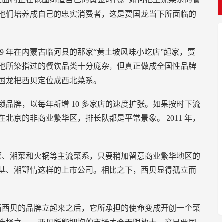
他们培养成自己的忠实消费者，这是贾国龙当下所面临的
89
年在内蒙古临河县的那家“黄土坡风味小吃店”起家，贾
他所染指过的餐饮品类十分庞杂，但真正做成全国性品牌
国龙把西贝定位成西北菜系。
锁品牌，以每年新增
10
多家店的速度扩张。如果按时下流
在北京的非商业繁华区，排长队都是平常景象。
2011
年，
菜、湘菜和火锅等主流菜系，只要稍加留意商业繁华地区的
基、湘鄂情这样的上市公司。相比之下，西贝显得孤立而
当西贝的品牌立起来之后，它所承担的使命变成开创一个菜