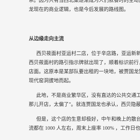
系。因为只有当西北菜逐渐成为人们就餐时的主动
龙现在的商业逻辑，也是今后发展的路线图。
从边缘走向主流
西贝莜面村亚运村二店，位于辛店路，亚运新
西贝莜面村的路引指示牌就出现了，顺着标识前行
店面。这原本是某部队要出租的一块地，被贾国龙
现代窑洞拔地而起。
此地，不是商业繁华区，没有直达的公共交通工
那儿开店，太偏了”。就连贾国龙也承认，西贝隐
但是，这个店的生意却极好，中午和晚上的散
流都在
1000
人左右，周末上座率
100%
，工作日