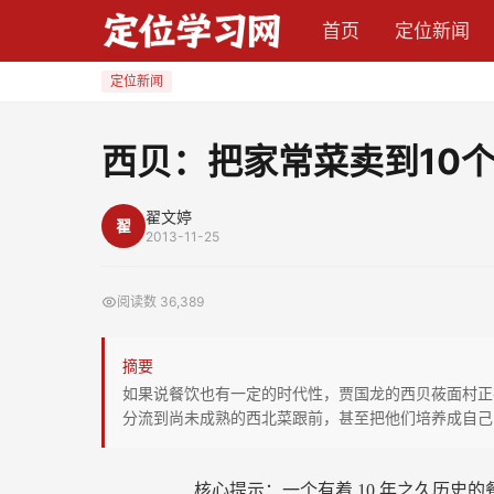
西
首页
定位新闻
贝：
把
定位新闻
家
常
西贝：把家常菜卖到10
菜
卖
翟文婷
翟
到
2013-11-25
10
个
阅读数
36,389
亿
摘要
如果说餐饮也有一定的时代性，贾国龙的西贝莜面村正
分流到尚未成熟的西北菜跟前，甚至把他们培养成自己
核心提示：一个有着
10
年之久历史的