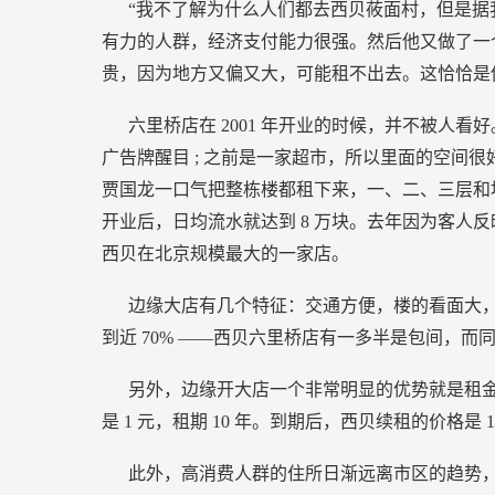
“我不了解为什么人们都去西贝莜面村，但是据
有力的人群，经济支付能力很强。然后他又做了一
贵，因为地方又偏又大，可能租不出去。这恰恰是
六里桥店在
2001
年开业的时候，并不被人看好
广告牌醒目
;
之前是一家超市，所以里面的空间很
贾国龙一口气把整栋楼都租下来，一、二、三层和
开业后，日均流水就达到
8
万块。去年因为客人反
西贝在北京规模最大的一家店。
边缘大店有几个特征：交通方便，楼的看面大
到近
70%
——西贝六里桥店有一多半是包间，而
另外，边缘开大店一个非常明显的优势就是租
是
1
元，租期
10
年。到期后，西贝续租的价格是
1
此外，高消费人群的住所日渐远离市区的趋势，