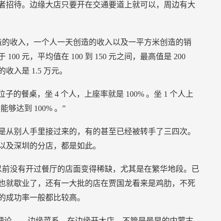
者招待。边缘大店只要开在交通要道上就可以，周边有大
造的收入，一个人一天创造的收入以及一平方米创造的销
于
100
元，平均值在
100
到
150
元之间，最高值是
200
的收入是
1.5
万元。
位子的餐桌，坐
4
个人，上座率就是
100%
。坐
1
个人上
才能够达到
100%
。”
是从别人手里接过来的，有的甚至已经被转手了三四次。
以及深圳的分店，都是如此。
以前没有开过餐厅的店面变得稀缺，尤其是在繁华地段。已
也就歇业了，还有一大批的店在贾国龙看来是鸡肋，不死
的成功率一般都比较高。
理论——边缘菜系，在边缘开大店。不管是最早的内蒙古