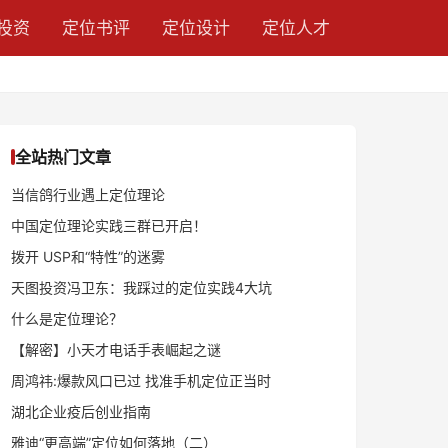
投资
定位书评
定位设计
定位人才
全站热门文章
当信鸽行业遇上定位理论
中国定位理论实践三群已开启！
拨开 USP和“特性”的迷雾
天图投资冯卫东：我踩过的定位实践4大坑
什么是定位理论？
【解密】小天才电话手表崛起之谜
周鸿祎:爆款风口已过 找准手机定位正当时
湖北企业疫后创业指南
雅迪“更高端”定位如何落地（二）