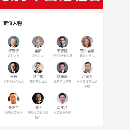
定位人物
特劳特
里斯
邓德隆
劳拉·里斯
定位之父
定位之父
特劳特全球总裁
里斯合伙人
张云
冯卫东
陈奇峰
江南春
里斯全球合伙人
天图资本CEO
战略定位专家
分众传媒董事局
主席
鲁建华
潘轲
周年洋
战略定位专家
顺知定位咨询创
定位投资专家
始人