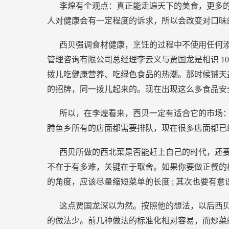
李煌有个观点：真正能走遍天下的美食，更多
人对健康会有一定程度的诉求，所以会改变对口味
西贝强调食材健康，烹饪的过程中不使用任何
管理咨询有限公司总经理李云义与贾国龙是相识
1
拨儿吃健康营养、吃绿色食品的热潮。那时候铺天
的招牌，同一拨儿起来的。现在出现这么多食品安
所以，在李煌看来，西贝一定有适合它的市场
腾鱼乡所有的店面都需要排队，现在很多店面都已
西贝所做的西北菜是否能赶上自己的时代，还要
不在于有多难，关键在于取舍。如果你要做正餐的
的角度，应该尽量缩短菜单的长度
;
其次也要有意
这点贾国龙深以为然。按照他的想法，以后西
的做法少。前几种做法的标准化相对容易，而炒菜