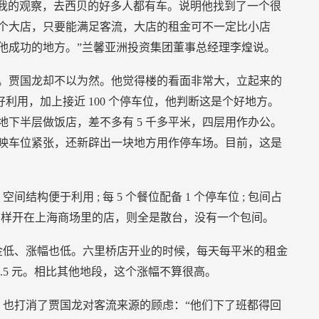
我的观察，去西贝的好多人都有车。说明他找到了一个很
个大店，只要能满足客流，大店的租金可不一定比小店
他成功的地方。”兰馨亚洲投资集团董事总经理李煌说。
。贾国龙却不以为然。他觉得楼的看面非常大，立起来的
好利用，加上接近
100
个停车位，他判断这是个好地方。
地下半层做饭店，差不多有
5
千多平米，四层用作办公。
映车位紧张，还新辟出一块地方用作停车场。目前，这是
，空间结构便于利用
;
每
5
个餐位配备
1
个停车位
;
包间占
同样开在上海商场里的店，则全是散台，没有一个包间。
金低、涨幅也低。六里桥店开业的时候，每天每平米的租金
.5
元。相比其他地段，这个涨幅不算很高。
也打消了贾国龙对客流来源的顾虑：“他们下了班都得回