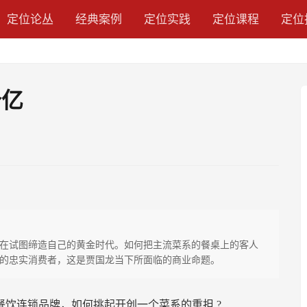
定位论丛
经典案例
定位实践
定位课程
定位
个亿
在试图缔造自己的黄金时代。如何把主流菜系的餐桌上的客人
的忠实消费者，这是贾国龙当下所面临的商业命题。
餐饮连锁品牌，如何挑起开创一个菜系的重担
?