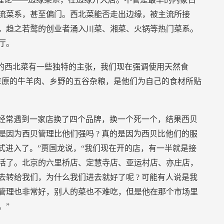
流菜系，甚至偏门。西北菜能否走出边缘，被主流所接
，趋之若鹜的创业者涌入川菜、湘菜、火锅等热门菜系。
厅。
做的西北菜有一些独特的主张，我们现在强调使用天然食
草原的牛羊肉、乡野的五谷杂粮，是他们为自己的食材所贴
经常遇到一家店换了四个品牌，换一个死一个，结果西贝
是因为西贝管理比他们强吗
?
真的是因为西贝比他们的服
式进入了。”贾国龙说，“我们现在开的店，有一半就是接
活了。北京的六里桥店、定慧寺店、亚运村店、亦庄店，
去转给我们，为什么我们进去就好了呢
?
可能有人说是我
管理也非常好，别人的菜也不难吃，但是他在那个市场里
。”