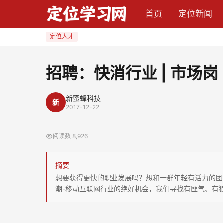
招
首页
定位新闻
聘：
快
定位人才
消
行
招聘：快消行业 | 市场岗
业
|
新蜜蜂科技
新
市
2017-12-22
场
岗
阅读数
8,926
摘要
想要获得更快的职业发展吗？想和一群年轻有活力的团
潮-移动互联网行业的绝好机会，我们寻找有匪气、有