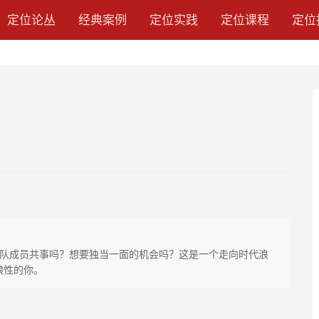
定位论丛
经典案例
定位实践
定位课程
定位
队成员共事吗？想要独当一面的机会吗？这是一个走向时代浪
狼性的你。