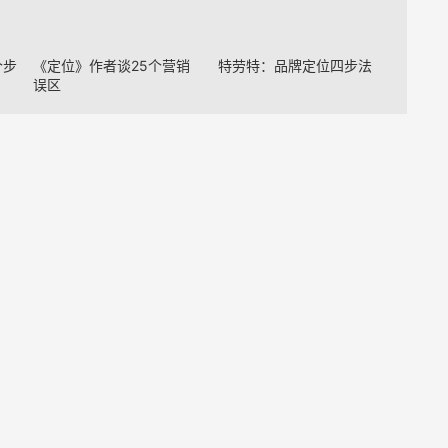
个步
《定位》作者谈25个营销
特劳特：品牌定位四步法
误区