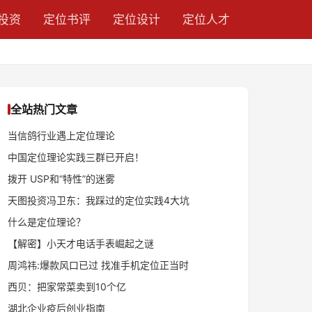
投资
定位书评
定位设计
定位人才
全站热门文章
当信鸽行业遇上定位理论
中国定位理论实践三群已开启！
拨开 USP和“特性”的迷雾
天图投资冯卫东：我踩过的定位实践4大坑
什么是定位理论？
【解密】小天才电话手表崛起之谜
周鸿祎:爆款风口已过 找准手机定位正当时
西贝：把家常菜卖到10个亿
湖北企业疫后创业指南