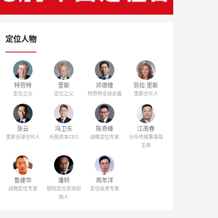
定位人物
特劳特
里斯
邓德隆
劳拉·里斯
定位之父
定位之父
特劳特全球总裁
里斯合伙人
张云
冯卫东
陈奇峰
江南春
里斯全球合伙人
天图资本CEO
战略定位专家
分众传媒董事局
主席
鲁建华
潘轲
周年洋
战略定位专家
顺知定位咨询创
定位投资专家
始人