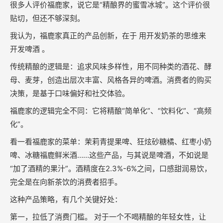
很多人评价福鹿家，说它是“精酿界的蜜雪冰城”。这个评价很
贴切，但还不够深刻。
我认为，福鹿家真正的产品创新，在于 用开发奶茶的思维来
开发啤酒 。
传统精酿的逻辑是：追求风味多样性，用不同种类的酒花、酵
母、麦芽，创造出层次丰富、风格各异的啤酒。消费者的购买
决策，是基于口味偏好和社交体验。
福鹿家的逻辑完全不同：它将精酿“简单化”、“饮料化”、“高频
化”。
看一看福鹿家的菜单：茉莉青提果啤、狂炫砂糖橘、红枣小奶
啤、冰糖福鹿鲜米酒……这些产品，与其说是啤酒，不如说是
“加了酒精的果汁”。酒精度在2.3%-6%之间，口感甜润易饮，
完全是在向新茶饮的消费者招手。
这种产品策略，有几个关键好处：
第一，拉低了消费门槛。 对于一个不喝精酿的年轻女性，让