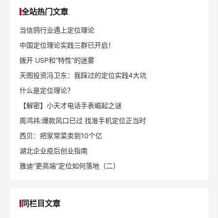
全站热门文章
当信鸽行业遇上定位理论
中国定位理论实践三群已开启！
拨开 USP和“特性”的迷雾
天图投资冯卫东：我踩过的定位实践4大坑
什么是定位理论？
【解密】小天才电话手表崛起之谜
周鸿祎:爆款风口已过 找准手机定位正当时
西贝：把家常菜卖到10个亿
湖北企业疫后创业指南
雅迪“更高端”定位如何落地（二）
同栏目文章