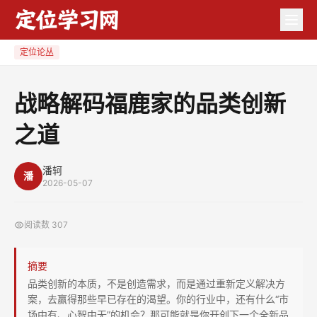
战
略
解
定位论丛
码
福
战略解码福鹿家的品类创新
鹿
之道
家
的
品
潘轲
潘
2026-05-07
类
创
阅读数
307
新
之
摘要
道
品类创新的本质，不是创造需求，而是通过重新定义解决方
案，去赢得那些早已存在的渴望。你的行业中，还有什么“市
场中有、心智中无”的机会？那可能就是你开创下一个全新品