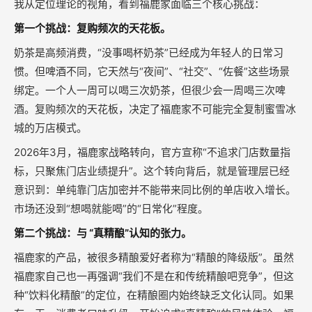
我从定位理论的视角，看到福鹿家面临三个核心挑战：
第一个挑战：复购频次的天花板。
奶茶是高频消费，“没事喝杯奶茶”已经成为年轻人的日常习
惯。但啤酒不同，它天然与“夜间”、“社交”、“佐餐”这些场景
绑定。一个人一周可以喝三次奶茶，但很少会一周喝三次啤
酒。复购频次的天花板，决定了福鹿家不可能完全复制蜜雪冰
城的万店模式。
2026年3月，福鹿家战略转向，官方宣称“不追求门店数量指
标，只聚焦门店业绩提升”。这个转向背后，就是管理层已经
意识到：单纯靠门店加密并不能带来同比例的单店收入增长。
市场还没到“想喝就能喝”的“日常化”程度。
第二个挑战：与 “真精酿”认知的张力。
福鹿家的产品，被很多精酿爱好者称为“精酿的降级版”。虽然
福鹿家自己也一再强调“我们不是在和传统精酿吧竞争”，但这
种“饮料化精酿”的定位，在精酿圈内始终缺乏文化认同。如果