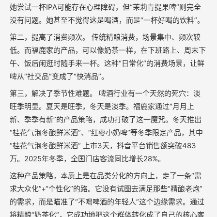
她尝试一杯IPA可能存在心理障碍，但“茉莉青提果啤”则完全
没有问题。她甚至不觉得这是喝酒，而是“一杯好喝的饮料”。
第二，提高了消费频次。 传统精酿消费，场景集中、频次较
低。而福鹿家的产品，可以像奶茶一样，在下班路上、周末下
午、饭后闲逛时随手来一杯。这种“日常化”的消费场景，让鲜
啤从“社交品”变成了“快消品”。
第三，解决了季节性难题。 啤酒行业有一个天然的死穴：淡
旺季明显。夏天是旺季，冬天是淡季。福鹿家通过“月月上
新、季季有新”的产品策略，成功打破了这一魔咒。冬天推出
“桂花气泡冬酿鲜米酒”、“红枣小奶啤”等冬季限定产品，其中
“桂花气泡冬酿鲜米酒” 上市3天，抖音平台销售额突破483
万。2025年冬季，全国门店客流同比增长28%。
这种产品策略，本质上是在品类分化的方向上，走了一条“需
求大众化”+“个性化”的路。它没有试图去满足那些“精酿老炮”
的需求，而是瞄准了“不喝啤酒的年轻人”这个边缘需求。通过
将精酿“奶茶化”，它成功地把这个群体转化成了自己的核心客