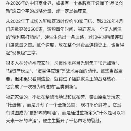
在2026年的中国商业界，如果有一个品牌真正读懂了“品类创
新”这四个字的战略分量，那一定是福鹿家。
从2022年正式切入鲜啤赛道时仅约40家门店，到2026年4月
门店数突破2600家，短短四年时间，福鹿家从一个无人问津
的“便利店打酒站”，硬生生杀出一条血路，登顶中国精酿连锁
门店数量之首。这个速度，放在整个消费品连锁史上，也当得
起“现象级”三字。
很多人在分析福鹿家时，习惯性地将目光聚焦于“0元加盟”、
“轻资产模型”、“蜜雪供应链”等战术层面的动作。这些当然重
要，但如果只看到这些，就错过了福鹿家真正的战略核心——
它完成了一次极为精准的“品类创新”。
福鹿家做的，不是在精酿市场里和优布劳、泰山原浆等玩家
“抢蛋糕”，而是开创了一个全新品类： 现打平价鲜啤 。它没
有试图成为“更好喝的啤酒”，而是通过重新定义“什么是可以每
天来一杯的啤酒”，硬生生撕开了千亿市场的裂缝。