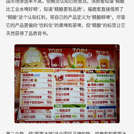
国市场渗透率不高，但概念认知已经普及。消费者知道“精酿
比工业水啤好喝”，知道“精酿更有品质”。福鹿家直接借用了
“精酿”这个认知红利，将自己的产品定义为“精酿鲜啤”。尽管
它的产品更偏向“饮料化”的果啤和茶啤，但“精酿”的标签让它
天然获得了品质背书。
第二个势，借“蜜雪冰城”这个国民品牌的势。福鹿家和蜜雪冰