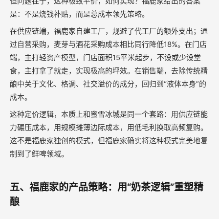
但问题在于，这种极致平价，如何实现？福鹿家给出的答案
是：不是烧钱补贴，而是总成本领先策略。
在供应链端，福鹿家自建工厂，规避了代工厂的额外支出；通
过自营采购，麦芽与酒花采购成本相比同行降低18%。在门店
端，主打轻资产模型，门店面积15平米起步，不设或少设堂
食，主打拿了就走，实现极高的坪效。在销售端，去除传统精
酿中关于文化、格调、社交溢价的成分，回归到“液体本身”的
成本。
这种定价逻辑，本质上和蜜雪冰城是同一个套路：用供应链能
力碾压成本，用规模摊薄边际成本，用低毛利换取高频复购。
这不是福鹿家独创的模式，但福鹿家确实将这种模式完美地复
制到了鲜啤领域。
五、福鹿家的产品策略：用“奶茶逻辑”重塑精
酿