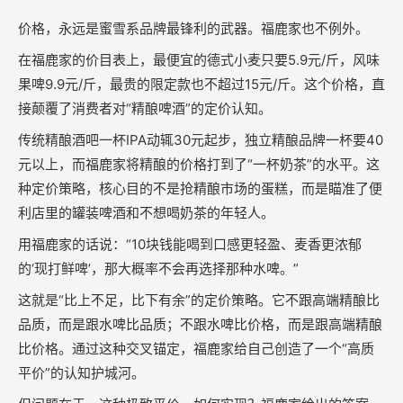
价格，永远是蜜雪系品牌最锋利的武器。福鹿家也不例外。
在福鹿家的价目表上，最便宜的德式小麦只要5.9元/斤，风味
果啤9.9元/斤，最贵的限定款也不超过15元/斤。这个价格，直
接颠覆了消费者对“精酿啤酒”的定价认知。
传统精酿酒吧一杯IPA动辄30元起步，独立精酿品牌一杯要40
元以上，而福鹿家将精酿的价格打到了“一杯奶茶”的水平。这
种定价策略，核心目的不是抢精酿市场的蛋糕，而是瞄准了便
利店里的罐装啤酒和不想喝奶茶的年轻人。
用福鹿家的话说：“10块钱能喝到口感更轻盈、麦香更浓郁
的‘现打鲜啤’，那大概率不会再选择那种水啤。”
这就是“比上不足，比下有余”的定价策略。它不跟高端精酿比
品质，而是跟水啤比品质；不跟水啤比价格，而是跟高端精酿
比价格。通过这种交叉锚定，福鹿家给自己创造了一个“高质
平价”的认知护城河。