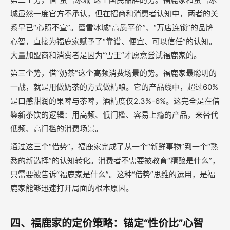
城虽然一度官方不承认，但在招商和消费者认知中，两者的关
系早已“心照不宣”。蜜雪冰城“高质平价”、“万店连锁”的品牌
心智，直接为福鹿家赋予了“靠谱、便宜、可以信任”的认知。
大量加盟商和消费者是因为“雪王”才愿意尝试福鹿家的。
第三个势，借“奶茶”这个高频消费场景的势。福鹿家最聪明的
一战，就是用做奶茶的方式做精酿。它的产品线中，超过60%
是口感甜润的果啤与茶啤，酒精度仅2.3%-6%。这完全是在借
鉴新茶饮的逻辑：用高频、低门槛、容易上瘾的产品，来替代
低频、高门槛的消费场景。
通过这三个“借势”，福鹿家完成了从一个“新鲜事物”到一个“熟
悉的新选择”的认知转化。消费者不需要被教育“精酿是什么”，
只需要被告诉“福鹿家是什么”。这种“借势”思维的运用，是福
鹿家能够迅速打开局面的根本原因。
四、福鹿家的定价策略：锚定“性价比”心智