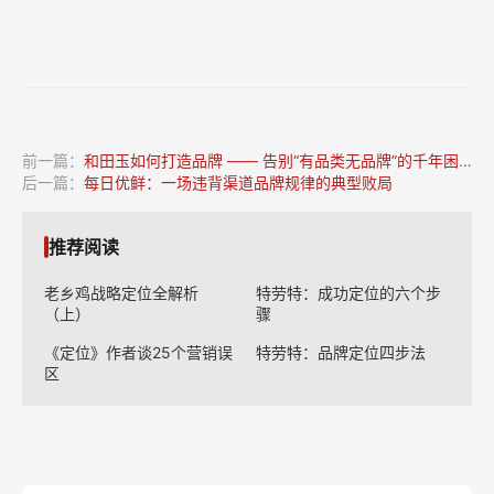
前一篇：
和田玉如何打造品牌 —— 告别“有品类无品牌”的千年困局
后一篇：
每日优鲜：一场违背渠道品牌规律的典型败局
推荐阅读
老乡鸡战略定位全解析
特劳特：成功定位的六个步
（上）
骤
《定位》作者谈25个营销误
特劳特：品牌定位四步法
区