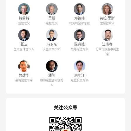
特劳特
里斯
邓德隆
劳拉·里斯
定位之父
定位之父
特劳特全球总裁
里斯合伙人
张云
冯卫东
陈奇峰
江南春
里斯全球合伙人
天图资本CEO
战略定位专家
分众传媒董事局主
席
鲁建华
潘轲
周年洋
战略定位专家
顺知定位咨询创始
定位投资专家
人
关注公众号