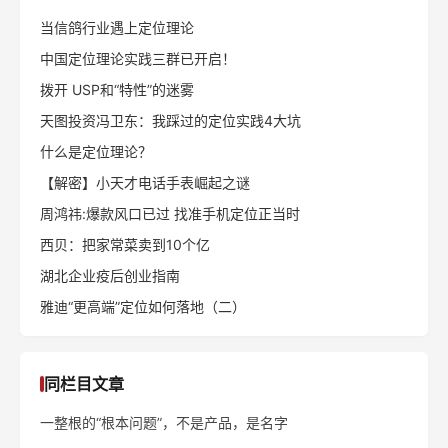
当信鸽行业遇上定位理论
中国定位理论实践三群已开启！
拨开 USP和“特性”的迷雾
天图投资冯卫东：我踩过的定位实践4大坑
什么是定位理论？
【解密】小天才电话手表崛起之谜
周鸿祎:爆款风口已过 找准手机定位正当时
西贝：把家常菜卖到10个亿
湖北企业疫后创业指南
雅迪“更高端”定位如何落地（二）
同栏目文章
一整根的“根本问题”，不是产品，是名字