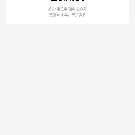
关注"定位学习网"公众号
更新10余年，干货多多
定位学习网
中国第一个定位理论学习网站，致力于为企业家和营销人提供最权
威的定位知识资源。
友情链接