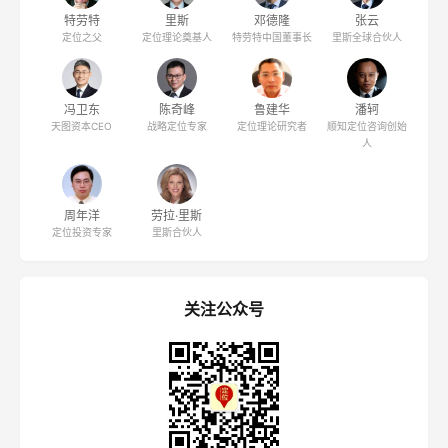
特劳特
里斯
邓德隆
张云
定位之父
定位理论奠基人
特劳特中国董事长
里斯全球合伙人
冯卫东
陈奇峰
鲁建华
潘轲
天图资本CEO
战略定位专家
定位理论研究者
顺知定位咨询创始
人
周年洋
劳拉·里斯
定位投资专家
里斯合伙人
关注公众号