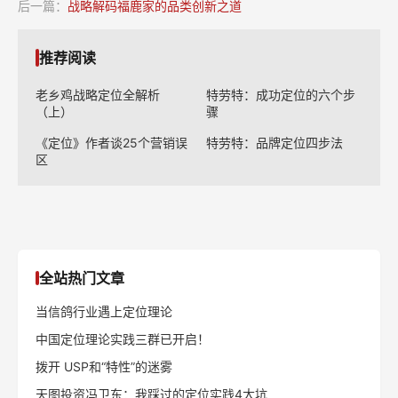
后一篇：
战略解码福鹿家的品类创新之道
推荐阅读
老乡鸡战略定位全解析
特劳特：成功定位的六个步
（上）
骤
《定位》作者谈25个营销误
特劳特：品牌定位四步法
区
全站热门文章
当信鸽行业遇上定位理论
中国定位理论实践三群已开启！
拨开 USP和“特性”的迷雾
天图投资冯卫东：我踩过的定位实践4大坑