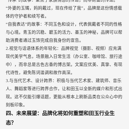
“传承”的故事：聚焦于家族情感的传递，而非财富的传递。
“外婆的玉镯，妈妈戴过，现在传给了我”，品牌是这份情感载
体的守护者和续写者。
“自我表达”的故事：不同玉色和设计，代表佩戴者不同的性格
与心境。青玉的沉稳、碧玉的活力、墨玉的神秘，品牌可以帮
助消费者通过玉饰完成自我身份的宣告。
2.视觉与话语体系的年轻化：品牌视觉（摄影、视频）应充满
现代美学气息，场景融入日常生活（办公室、咖啡馆、旅行途
中），而非总是古色古香的博古架。文案应优美、真挚、有现
代诗性，避免陈词滥调和故作高深。
3.与当代艺术、设计跨界：积极与当代艺术家、建筑师、音乐
人、舞蹈家等进行跨界合作，让和田玉以全新的媒介和形式出
现。这不仅能引爆话题，更能从根本上刷新品类在公众心中的
刻板印象。
四、未来展望：品牌化将如何重塑和田玉行业生
态？