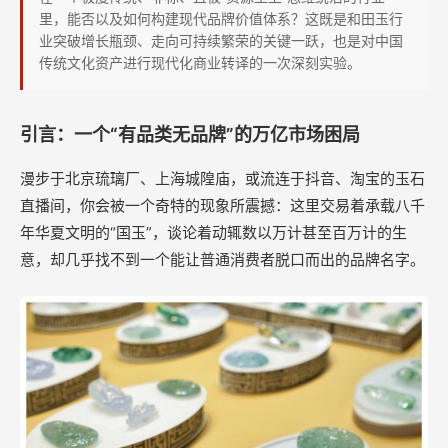
品
里，能否以及如何构建现代品牌价值体系？这既是和田玉行
牌”
业突破增长瓶颈、走向可持续繁荣的关键一跃，也是对中国
传统文化资产进行现代化商业转译的一次深刻实验。
的
千
年
引言：一个“有品类无品牌”的万亿市场困局
困
漫步于北京琉璃厂、上海城隍庙，或流连于抖音、淘宝的玉石
局
直播间，你会被一个奇特的现象所震撼：这里交易着承载八千
年华夏文明的“国玉”，谈论着动辄数以万计甚至百万计的生
意，却几乎找不到一个能让普通消费者脱口而出的品牌名字。