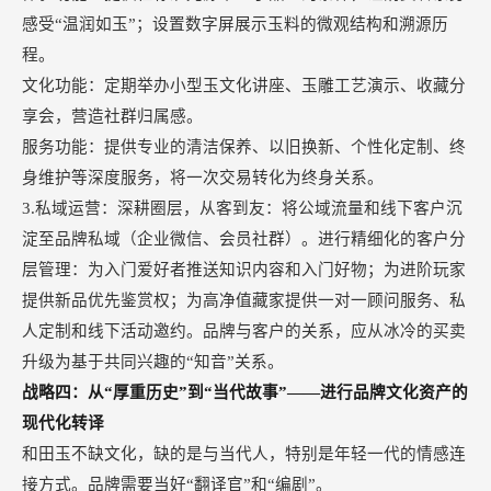
感受
“温润如玉”；设置数字屏展示玉料的微观结构和溯源历
程。
文化功能：定期举办小型玉文化讲座、玉雕工艺演示、收藏分
享会，营造社群归属感。
服务功能：提供专业的清洁保养、以旧换新、个性化定制、终
身维护等深度服务，将一次交易转化为终身关系。
3.私域运营：深耕圈层，从客到友：将公域流量和线下客户沉
淀至品牌私域（企业微信、会员社群）。进行精细化的客户分
层管理：为入门爱好者推送知识内容和入门好物；为进阶玩家
提供新品优先鉴赏权；为高净值藏家提供一对一顾问服务、私
人定制和线下活动邀约。品牌与客户的关系，应从冰冷的买卖
升级为基于共同兴趣的“知音”关系。
战略四：从
“厚重历史”到“当代故事”——进行品牌文化资产的
现代化转译
和田玉不缺文化，缺的是与当代人，特别是年轻一代的情感连
接方式。品牌需要当好
“翻译官”和“编剧”。