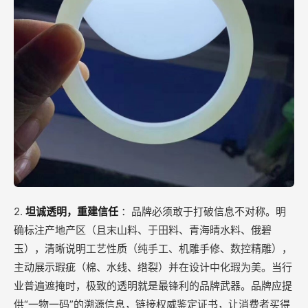
2.
坦诚透明，重建信任
：品牌必须敢于打破信息不对称。明
确标注产地产区（且末山料、于田料、青海晴水料、俄碧
玉），清晰说明工艺性质（纯手工、机雕手修、数控精雕），
主动展示瑕疵（棉、水线、绺裂）并在设计中化瑕为美。当行
业普遍遮掩时，极致的透明就是最锋利的品牌武器。品牌应提
供“一物一码”的溯源信息，链接权威鉴定证书，让消费者买得