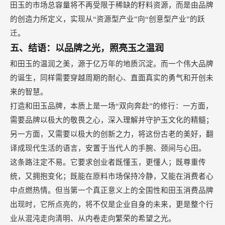
田玉的市场总容量将不再受限于稀缺的籽料资源，而是由品牌
的创造力所定义，实现从“资源型产业”向“创意型产业”的跃
迁。
五、结语：以品牌之光，照亮玉之温润
和田玉的温润之美，源于亿万年的地质沉淀。而一个伟大品牌
的诞生，同样需要穿越周期的耐心、直面真实的勇气和开创未
来的智慧。
打造和田玉品牌，本质上是一场
“双向奔赴”的修行：一方面，
需要品牌以极大的敬畏之心，深入理解并守护玉文化的精髓；
另一方面，又需要以极大的创新之力，将这份古老的美好，翻
译成现代生活的语言，安置于当代人的手腕、颈间与心田。
这条路注定不易。它要求创业者既懂玉，更懂人；既尊重传
统，又拥抱变化；既能在原料市场保持冷静，又能在消费者心
中点燃热情。但当第一个真正意义上的全国性和田玉消费品牌
出现时，它所点亮的，将不仅是企业自身的未来，更是整个行
业从混沌走向清明、从内卷走向繁荣的希望之光。