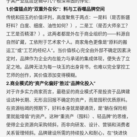
于其产业底层逻辑中几个根深蒂固的悖论：
1.价值锚点的“双重外在化”：料与工吞噬品牌空间
传统和田玉的价值评判，高度聚焦于两点：一是料（是否新疆
籽料？白度、细度、油性如何？），二是工（是否大师亲工？
工艺是否精湛？）。这两者都是外在于商业组织的——料源自
自然矿藏，工依附于艺术家个人。商家角色更像是“原料的搬
运工”或“工艺的经纪人”。当价值核心完全由外部不确定因素决
定时，品牌作为企业内在能力与承诺的集成体现，便失去了立
足之地。品牌无法为每一块玉的出身背书，也难以完全掌控工
艺师的创作，其价值添加变得模糊。
2.商业模式的“资产化偏好”胜过“品牌化投入”
对于许多实力商家而言，最稳妥的商业模式不是投资于品牌建
设这种长期、无形且回报不确定的资产，而是囤积优质原料。
在资源枯竭的预期下，好料本身就是硬通货，是“躺在保险柜
里就能增值”的资产。这种“重资产（囤料）、轻品牌”的思维，
使得企业资源向采购倾斜，而非向研发、设计、营销和消费者
关系管理倾斜。品牌建设所需的持续投入和耐心，在“快进快