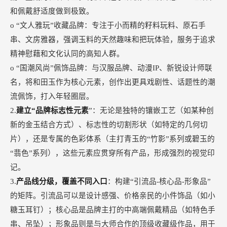
和佩戴舒适度做到极致。
o “文人雅玩”收藏品牌：专注于小而精的籽料玩料、原石手
串、文房雅器，强调玉料的天然趣味和把玩体验，服务于追求
精神慰藉和文化认同的高知人群。
o “国潮风尚”佩饰品牌：与汉服品牌、动漫IP、新锐设计师联
名，将和田玉作为核心元素，创作出更具戏剧性、话题性的潮
流佩饰，打入年轻圈层。
2.
建立“品牌标志性元素
”：无论是独特的镶嵌工艺（如某种创
新的金玉结合方式）、标志性的切割形状（如特定的几何切
片），还是专属的色彩体系（主打青玉的“竹影”系列或碧玉的
“翡色”系列），这些元素应贯穿所有产品，形成强烈的视觉印
记。
3.
产品线分级，覆盖不同入口
：构建“引流品-核心品-形象品”
的矩阵。引流品可以是设计感强、价格亲民的小件饰品（如小
糖玉耳钉）；核心品是品牌主打的中高端佩戴精品（如特色手
串、吊坠）；形象品则是与大师合作的顶级收藏级作品，用于