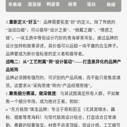
3.
重新定义“好玉”
：品牌需要拓宽“好”的定义。除了传统的
“油润白细”，可以倡导“设计之美”、“佩戴之趣”、“情感之
链”。一块玉质中等但设计巧妙的青海翠青吊坠，通过品牌的
设计加持和故事讲述，其价值可以远超一块平庸的白玉牌子。
品牌要成为新价值标准的定义者和倡导者。
战略二：从
“工艺附属”到“设计驱动”——打造差异化的品牌产
品矩阵
品牌必须拥有强烈的、可识别的产品风格，而不能只是售卖通
货。这要求从
“采购思维”转向“产品经理思维”。
1.
聚焦细分赛道，做深做透
：与其试图满足所有人群，不如聚
焦一个细分市场，成为绝对王者。例如：
o “东方极简”珠宝品牌：专注于将和田玉（尤其是晴水、藕
粉、烟紫等青海料）与现代极简设计结合，打造适合日常通
勤、叠戴的轻奢珠宝。材质不追求顶级，但设计感、工艺细节