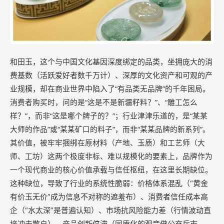
和田玉，这个与中国文化基因深度绑定的品类，坐拥庞大的消
费基数（活跃爱好者数千万计）、深厚的文化资产和可观的产
“有品类无品牌”的千年困局。
业规模，却在商业世界中陷入了
消费者购买时，问的是“这是不是新疆籽料？”、“雕工怎么
样？”，而非“这是哪个牌子的？”；行业津津乐道的，是“某某
大师的作品”或“某某矿口的料子”，而非“某某品牌的新系列”。
其价值，被牢牢捆绑在原材料（产地、玉质）和工艺师（大
师、工坊）这两个极度非标、难以规模化的要素上，品牌作为
一个现代商业的核心价值承载与信任枢纽，在这里长期缺位。
这种缺位，导致了行业的系统性脆弱：价格体系混乱（“黄金
有价玉无价”成为信息不对称的遮羞布）、消费者信任成本高
企（“水太深”是普遍认知）、市场抗风险能力差（行情波动直
接冲击散户）、产品创新停滞（同质化的观音佛公充斥市