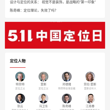
设计与定位的关系： 视觉不是装饰，是战略的“第一印象”
陈奇峰：定位理论，失效了吗？
定位人物
特劳特
里斯
邓德隆
劳拉·里斯
定位之父
定位之父
特劳特全球总裁
里斯合伙人
张云
冯卫东
陈奇峰
江南春