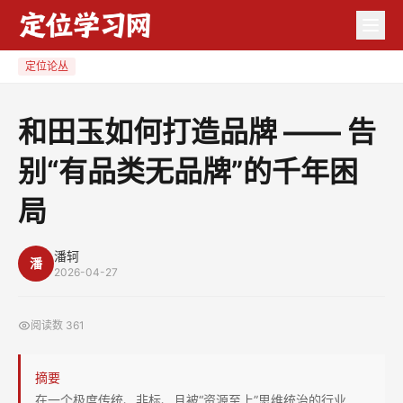
和
田
玉
定位论丛
如
何
和田玉如何打造品牌 —— 告
打
别“有品类无品牌”的千年困
造
品
局
牌
——
潘轲
告
潘
2026-04-27
别
“有
阅读数
361
品
类
摘要
无
在一个极度传统、非标、且被“资源至上”思维统治的行业