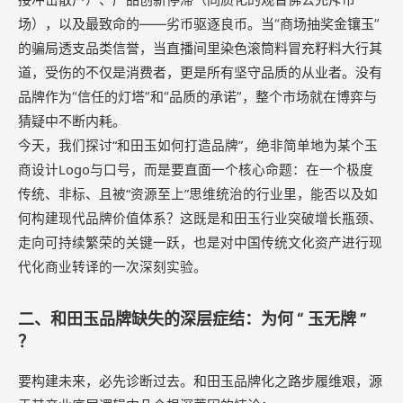
场），以及最致命的——劣币驱逐良币。当“商场抽奖金镶玉”
的骗局透支品类信誉，当直播间里染色滚筒料冒充籽料大行其
道，受伤的不仅是消费者，更是所有坚守品质的从业者。没有
品牌作为“信任的灯塔”和“品质的承诺”，整个市场就在博弈与
猜疑中不断内耗。
今天，我们探讨“和田玉如何打造品牌”，绝非简单地为某个玉
商设计Logo与口号，而是要直面一个核心命题：在一个极度
传统、非标、且被“资源至上”思维统治的行业里，能否以及如
何构建现代品牌价值体系？这既是和田玉行业突破增长瓶颈、
走向可持续繁荣的关键一跃，也是对中国传统文化资产进行现
代化商业转译的一次深刻实验。
二、和田玉品牌缺失的深层症结：为何 “ 玉无牌 ”
？
要构建未来，必先诊断过去。和田玉品牌化之路步履维艰，源