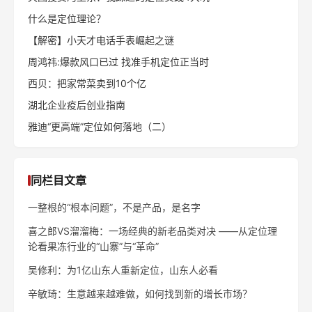
什么是定位理论？
【解密】小天才电话手表崛起之谜
周鸿祎:爆款风口已过 找准手机定位正当时
西贝：把家常菜卖到10个亿
湖北企业疫后创业指南
雅迪“更高端”定位如何落地（二）
同栏目文章
一整根的“根本问题”，不是产品，是名字
喜之郎VS溜溜梅：一场经典的新老品类对决 ——从定位理
论看果冻行业的“山寨”与“革命”
吴修利：为1亿山东人重新定位，山东人必看
辛敏琦：生意越来越难做，如何找到新的增长市场？