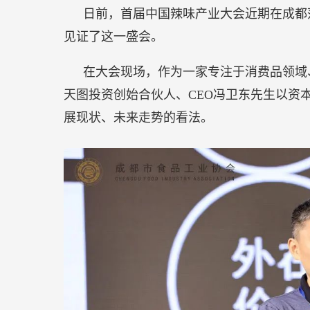
轮
日前，首届中国辣味产业大会近期在成都落
驱
见证了这一盛会。
动，
引
在大会现场，作为一家专注于消费品领域
领
天图投资创始合伙人、CEO冯卫东先生以资
企
展现状、未来走势的看法。
业
发
展