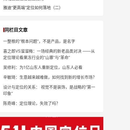
雅迪“更高端”定位如何落地（二）
同栏目文章
一整根的“根本问题”，不是产品，是名字
喜之郎VS溜溜梅：一场经典的新老品类对决 ——从
定位理论看果冻行业的“山寨”与“革命”
吴修利：为1亿山东人重新定位，山东人必看
辛敏琦：生意越来越难做，如何找到新的增长市场？
设计与定位的关系： 视觉不是装饰，是战略的“第一
印象”
陈奇峰：定位理论，失效了吗？