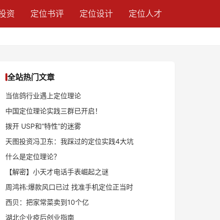
投资
定位书评
定位设计
定位人才
全站热门文章
当信鸽行业遇上定位理论
中国定位理论实践三群已开启！
拨开 USP和“特性”的迷雾
天图投资冯卫东：我踩过的定位实践4大坑
什么是定位理论？
【解密】小天才电话手表崛起之谜
周鸿祎:爆款风口已过 找准手机定位正当时
西贝：把家常菜卖到10个亿
湖北企业疫后创业指南