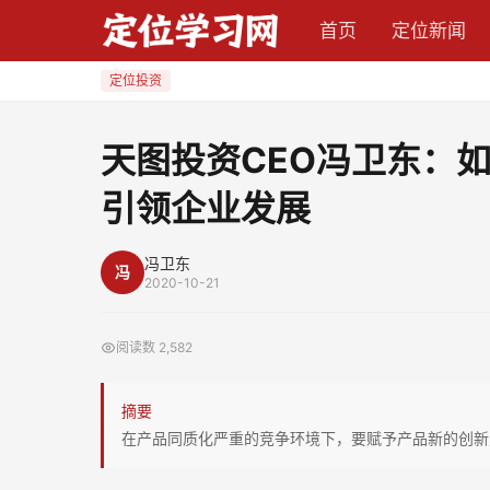
天
首页
定位新闻
图
投
定位投资
资
CEO
天图投资CEO冯卫东：如
冯
引领企业发展
卫
东：
如
冯卫东
冯
2020-10-21
何
用
阅读数
2,582
“资
本
摘要
+产
在产品同质化严重的竞争环境下，要赋予产品新的创新
业”
双