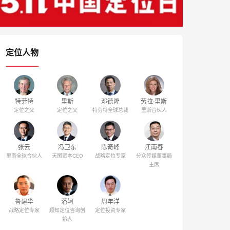
定位人物
特劳特
里斯
邓德隆
劳拉·里斯
定位之父
定位之父
特劳特全球总裁
里斯合伙人
张云
冯卫东
陈奇峰
江南春
里斯全球合伙人
天图资本CEO
战略定位专家
分众传媒董事局
主席
鲁建华
潘轲
周年洋
战略定位专家
顺知定位咨询创
定位投资专家
始人