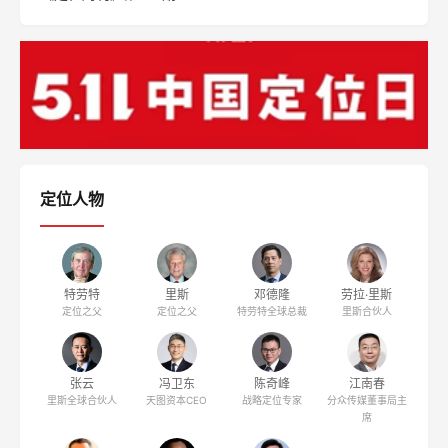
定位人物
特劳特
里斯
邓德隆
劳拉·里斯
定位之父
定位之父
特劳特全球总裁
里斯合伙人
张云
冯卫东
陈奇峰
江南春
里斯全球合伙人
天图资本CEO
战略定位专家
分众传媒董事局主
席