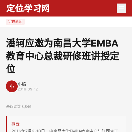
潘
轲
应
定位新闻
邀
为
潘轲应邀为南昌大学EMBA
南
教育中心总裁研修班讲授定
昌
大
位
学
EMBA
小编
教
小
2016-09-12
育
中
阅读数
3,846
心
总
摘要
裁
2016年7月9-10日，由南昌大学EMBA教育中心与江西省工