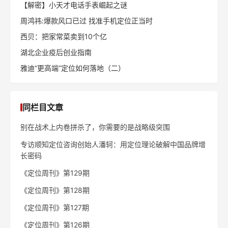
【解密】小天才电话手表崛起之谜
周鸿祎:爆款风口已过 找准手机定位正当时
西贝：把家常菜卖到10个亿
湖北企业疫后创业指南
雅迪“更高端”定位如何落地（二）
同栏目文章
别在战术上内卷拼杀了，你需要的是战略级突围
专访顺知定位咨询创始人潘轲：用定位理论破解中国品牌增
长密码
《定位周刊》第129期
《定位周刊》第128期
《定位周刊》第127期
《定位周刊》第126期