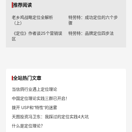
推荐阅读
老乡鸡战略定位全解析
特劳特：成功定位的六个步
（上）
骤
《定位》作者谈25个营销误
特劳特：品牌定位四步法
区
全站热门文章
当信鸽行业遇上定位理论
中国定位理论实践三群已开启！
拨开 USP和“特性”的迷雾
天图投资冯卫东：我踩过的定位实践4大坑
什么是定位理论？