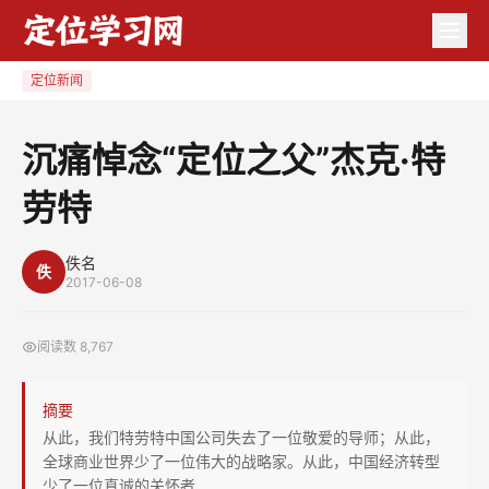
沉
痛
悼
定位新闻
念
“定
沉痛悼念“定位之父”杰克·特
位
劳特
之
父”
杰
佚名
佚
2017-06-08
克
·
阅读数
8,767
特
劳
摘要
特
从此，我们特劳特中国公司失去了一位敬爱的导师；从此，
全球商业世界少了一位伟大的战略家。从此，中国经济转型
少了一位真诚的关怀者……