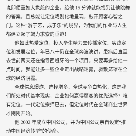
说即便重如大象般的企业，给他
15
分钟就能找到让他跳舞
的答案，且总能让定位戏剧化地呈现，敲开顾客心智之
门。这种“游于艺，成于乐”的境界，为我们的作业与人生
都建立起了竭力求索的垂范！
他如此热爱定位，投入毕生精力去传播定位、实践定
位和发展定位，年已八十仍在全球奔波演讲，患病后直至
去世前两天还在指导西班牙的一个项目。只要再多给他一
点时间，就能让多一些企业走出战略迷雾，驱散笼罩在全
球的经济阴霾。
全球信息爆炸、选择增多、全球竞争白热化，这是我
们所处时代基本现实，企业如何赢得顾客的优先选择？唯
有定位。一代定位宗师已去，但定位时代在全球商业世界
才刚刚开始。
他
2002
年成立中国公司，并为中国公司亲自设定“推
动中国经济转型”的使命。