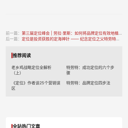
前一篇：
第三届定位峰会 | 劳拉·里斯：如何将品牌定位有效地植入心智
后一篇：
定位是投资获胜的定海神针 —— 纪念定位之父特劳特先生
推荐阅读
老乡鸡战略定位全解析
特劳特：成功定位的六个步
（上）
骤
《定位》作者谈25个营销误
特劳特：品牌定位四步法
区
全站热门文章