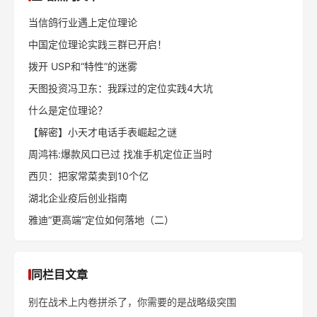
当信鸽行业遇上定位理论
中国定位理论实践三群已开启！
拨开 USP和“特性”的迷雾
天图投资冯卫东：我踩过的定位实践4大坑
什么是定位理论？
【解密】小天才电话手表崛起之谜
周鸿祎:爆款风口已过 找准手机定位正当时
西贝：把家常菜卖到10个亿
湖北企业疫后创业指南
雅迪“更高端”定位如何落地（二）
同栏目文章
别在战术上内卷拼杀了，你需要的是战略级突围