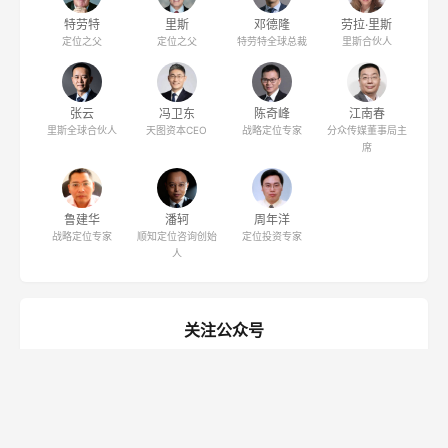
特劳特
里斯
邓德隆
劳拉·里斯
定位之父
定位之父
特劳特全球总裁
里斯合伙人
张云
冯卫东
陈奇峰
江南春
里斯全球合伙人
天图资本CEO
战略定位专家
分众传媒董事局主
席
鲁建华
潘轲
周年洋
战略定位专家
顺知定位咨询创始
定位投资专家
人
关注公众号