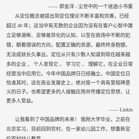
——
郭金洋
-
尘世中的一个迷途小书童
从定位概念被提出到定位理论不断丰富和完善，已经
超过
40
年；这当中有无数的企业因为没有在客户心智中建
立足够清晰、足够差异化的认知，以至在商场中不断的犯
错，朝着错误的方向，配置正确的资源，最终终身抱憾，
无法成就长久事业。定位从只有少数人知道到现在越来越
多的企业
、
个人发现它
、
学习它
、
理解它，在企业日常
经营当中应用它。今年中国品牌日已经确立，中国定位日
恰逢其时，这在商业发展史上，绝对是一个具有里程碑意
义的日子。也希望更多的人接触应用并传播定位思想，让
更多人受益。
——
Linkin
让我看到了中国品牌的未来！
我刚大学毕业，之前在
北京实习，目前回到农村，在一家幼儿园工作，想重新定
位农村幼儿教育。