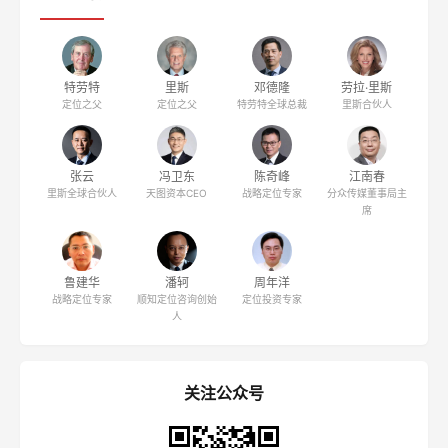
特劳特
里斯
邓德隆
劳拉·里斯
定位之父
定位之父
特劳特全球总裁
里斯合伙人
张云
冯卫东
陈奇峰
江南春
里斯全球合伙人
天图资本CEO
战略定位专家
分众传媒董事局主
席
鲁建华
潘轲
周年洋
战略定位专家
顺知定位咨询创始
定位投资专家
人
关注公众号