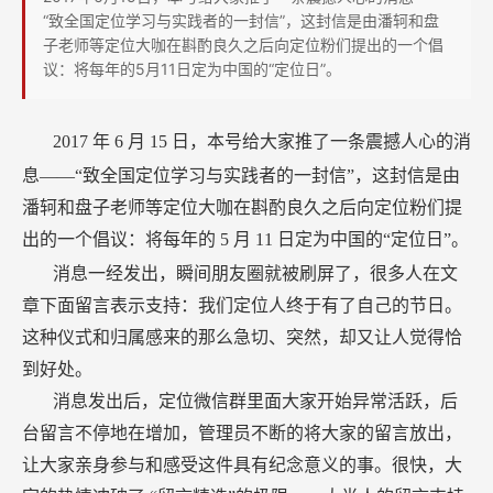
位
“致全国定位学习与实践者的一封信”，这封信是由潘轲和盘
朋
子老师等定位大咖在斟酌良久之后向定位粉们提出的一个倡
议：将每年的5月11日定为中国的“定位日”。
友
抢
先
2017
年
6
月
15
日，本号给大家推了一条震撼人心的消
获
息——“致全国定位学习与实践者的一封信”，这封信是由
“定
潘轲和盘子老师等定位大咖在斟酌良久之后向定位粉们提
位
出的一个倡议：将每年的
5
月
11
日定为中国的“定位日”。
大
消息一经发出，瞬间朋友圈就被刷屏了，很多人在文
会”
章下面留言表示支持：我们定位人终于有了自己的节日。
入
这种仪式和归属感来的那么急切、突然，却又让人觉得恰
场
到好处。
资
消息发出后，定位微信群里面大家开始异常活跃，后
格
台留言不停地在增加，管理员不断的将大家的留言放出，
让大家亲身参与和感受这件具有纪念意义的事。很快，大