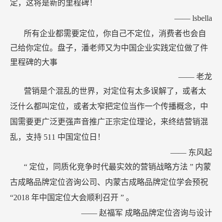
定，这将是新的里程碑！
——
lsbella
所有企业都需要定位，你自己不定位，消费者也会自
己给你定位。盘子，潘老师又为中国企业实践定位做了件
里程碑的大事
——
老龙
营销是个混乱的世界，对定位有太多误解了，或者太
泛什么都叫定位，或者太窄把定位当作一个传播概念，中
国需要更广泛更强声音推广正宗定位理论，来终结营销混
乱，支持
511
中国定位日！
——
东风起
“
定位，同质化竞争时代最实效的营销战略方法
”
内蒙
古成略品牌定位咨询公司、内蒙古成略品牌定位学会预祝
“2018
年中国定位大会顺利召开
”
。
——
赵福军
成略品牌定位咨询与设计