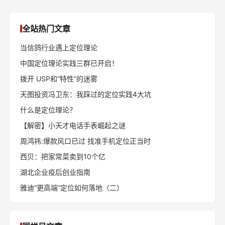
全站热门文章
当信鸽行业遇上定位理论
中国定位理论实践三群已开启！
拨开 USP和“特性”的迷雾
天图投资冯卫东：我踩过的定位实践4大坑
什么是定位理论？
【解密】小天才电话手表崛起之谜
周鸿祎:爆款风口已过 找准手机定位正当时
西贝：把家常菜卖到10个亿
湖北企业疫后创业指南
雅迪“更高端”定位如何落地（二）