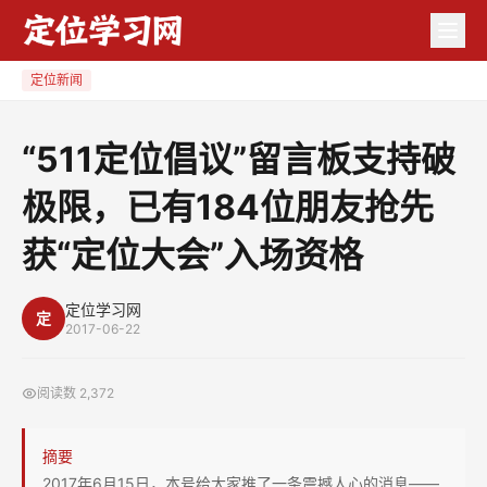
“511
定
位
定位新闻
倡
议”
“511定位倡议”留言板支持破
留
极限，已有184位朋友抢先
言
板
获“定位大会”入场资格
支
持
定位学习网
破
定
2017-06-22
极
限，
阅读数
2,372
已
有
摘要
184
2017年6月15日，本号给大家推了一条震撼人心的消息——