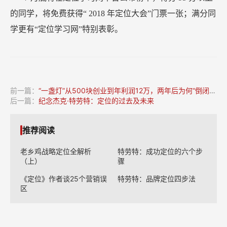
的同学，将免费获得“
2018
年定位大会”门票一张；满分同
学更有“定位学习网”特别表彰。
前一篇：
“一盏灯”从500块创业到年利润12万，两年后为何“倒闭”了？
后一篇：
纪念杰克·特劳特：定位的过去及未来
推荐阅读
老乡鸡战略定位全解析
特劳特：成功定位的六个步
（上）
骤
《定位》作者谈25个营销误
特劳特：品牌定位四步法
区