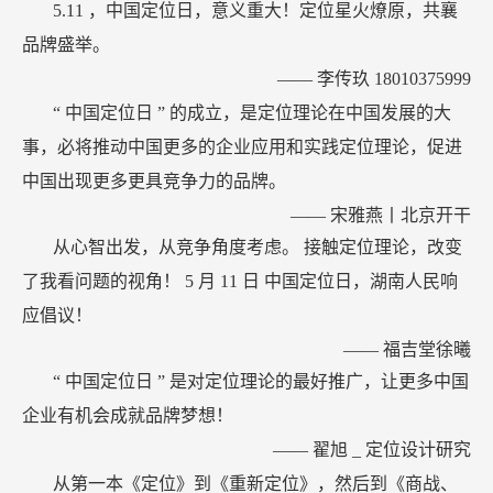
5.11
，中国定位日，意义重大！定位星火燎原，共襄
品牌盛举。
——
李传玖
18010375999
“
中国定位日
”
的成立，是定位理论在中国发展的大
事，必将推动中国更多的企业应用和实践定位理论，促进
中国出现更多更具竞争力的品牌。
——
宋雅燕丨北京开干
从心智出发，从竞争角度考虑。
接触定位理论，改变
了我看问题的视角！
5
月
11
日 中国定位日，湖南人民响
应倡议！
——
福吉堂徐曦
“
中国定位日
”
是对定位理论的最好推广，让更多中国
企业有机会成就品牌梦想！
——
翟旭
_
定位设计研究
从第一本《定位》到《重新定位》，然后到《商战、