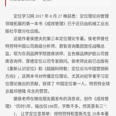
定位学习网
2017
年
8
月
27
晚获悉：定位理论向管理
领域拓展的第一本书《成效管理》已于近日由机械工业出
版社华章分社出版。
这是作者侯德夫的第三本定位理论专著。侯老师曾任
特劳特中国公司高级分析师、君智咨询集团首任战略总
监，现为灰洞品牌学院首席讲师、五色猴品牌护航公司首
席咨询师、厚德定位公司专家顾问。侯老师此前已出版有
《重新认识定位》和《超越科特勒：定位论与中国营销新
方向》，这两本书对传播定位理论、尤其对初学者学习定
位理论做出的贡献，获得了
中国定位第一人、特劳特全球
总裁邓德隆
先生的赞赏。
据侯老师在微信朋友圈发布的消息说，创作《成效管
理》
“历时5年，输出仅188页，字数不多，然其意有三”：
1、
让学定位变简单：将特劳特和里斯先生
20多本著