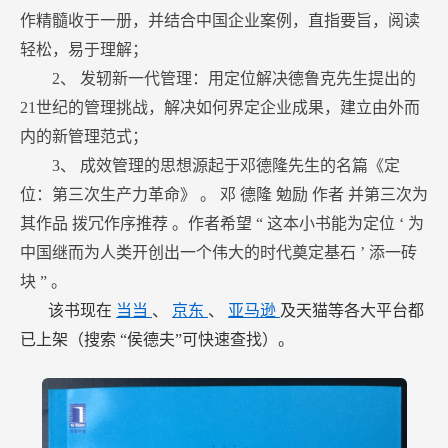
作精髓收于一册，并结合中国企业案例，直指要旨，阅读
轻松，易于理解；
2、
发轫新一代管理：用定位解决德鲁克先生提出的
21世纪的管理挑战，解决如何界定企业成果，建立由外而
内的新管理范式；
3、
成效管理的思想源起于邓德隆先生的名篇《定
位：第三次生产力革命》
。
邓
德隆
勉励
作者
并第三次为
其作品
拨冗作序推荐
。作者希望
“
这本小书能为定位
‘
为
中国继而为人类开创出一个伟大的时代奠定基石
’
添一砖
块
”
。
该书现在
当当
、
京东
、
亚马逊
及天猫等各大平台都
已上架（搜索
“侯德夫”可快速查找）。