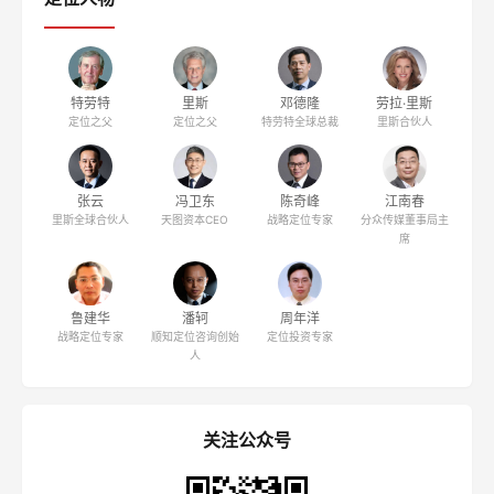
特劳特
里斯
邓德隆
劳拉·里斯
定位之父
定位之父
特劳特全球总裁
里斯合伙人
张云
冯卫东
陈奇峰
江南春
里斯全球合伙人
天图资本CEO
战略定位专家
分众传媒董事局主
席
鲁建华
潘轲
周年洋
战略定位专家
顺知定位咨询创始
定位投资专家
人
关注公众号