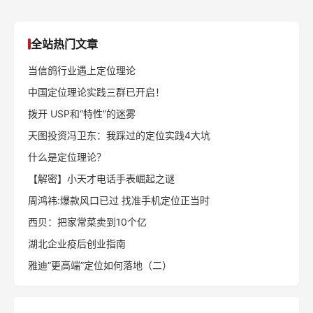
全站热门文章
当信鸽行业遇上定位理论
中国定位理论实践三群已开启！
拨开 USP和“特性”的迷雾
天图投资冯卫东：我踩过的定位实践4大坑
什么是定位理论？
【解密】小天才电话手表崛起之谜
周鸿祎:爆款风口已过 找准手机定位正当时
西贝：把家常菜卖到10个亿
湖北企业疫后创业指南
雅迪“更高端”定位如何落地（二）