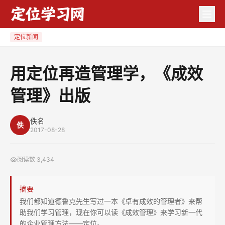
用
定
位
定位新闻
再
造
用定位再造管理学，《成效
管
管理》出版
理
学，
《成
佚名
佚
2017-08-28
效
管
阅读数
3,434
理》
出
摘要
版
我们都知道德鲁克先生写过一本《卓有成效的管理者》来帮
助我们学习管理，现在你可以读《成效管理》来学习新一代
的企业管理方法——定位。