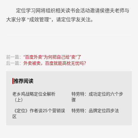
定位学习网将组织相关读书会活动邀请侯德夫老师与
大家分享
“成效管理”，请定位学友关注。
前一篇：
“百度外卖”为何把自己给“卖”了
后一篇：
外卖被卖，百度就能高枕无忧吗？
推荐阅读
老乡鸡战略定位全解析
特劳特：成功定位的六个步
（上）
骤
《定位》作者谈25个营销误
特劳特：品牌定位四步法
区