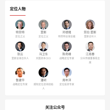
定位人物
特劳特
里斯
邓德隆
劳拉·里斯
定位之父
定位之父
特劳特全球总裁
里斯合伙人
张云
冯卫东
陈奇峰
江南春
里斯全球合伙人
天图资本CEO
战略定位专家
分众传媒董事局主
席
鲁建华
潘轲
周年洋
战略定位专家
顺知定位咨询创始
定位投资专家
人
关注公众号