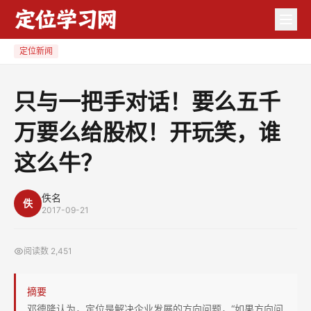
只
与
一
定位新闻
把
手
只与一把手对话！要么五千
对
万要么给股权！开玩笑，谁
话！
要
这么牛？
么
五
佚名
千
佚
2017-09-21
万
要
阅读数
2,451
么
给
摘要
股
邓德隆认为，定位是解决企业发展的方向问题，“如果方向问