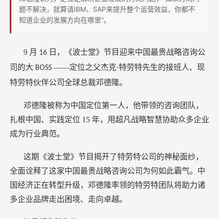
权！
题不解决，就算请IBM、SAP来提升整个运营效益，你都不
开
知道企业的发展方向在哪里”。
玩
笑，
9
月
日，《波士堂》节目迎来中国最贵战略咨询公
16
谁
司的大
——定位之父杰克·特劳特先生的接班人、现
BOSS
这
特劳特伙伴公司全球总裁邓德隆。
么
牛？
邓德隆被称为中国定位第一人，他带领的咨询团队，
扎根中国、实践定位
15
年，用超凡战略智慧协助众多企业
成为行业典范。
这期《波士堂》节目揭开了特劳特公司的神秘面纱，
全面诠释了这家中国最贵战略咨询公司为何如此霸气。中
国经济正在转型升级，邓德隆率领的特劳特团队将助力诸
多企业品牌走出困境、走向卓越。