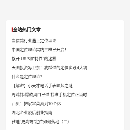
全站热门文章
当信鸽行业遇上定位理论
中国定位理论实践三群已开启！
拨开 USP和“特性”的迷雾
天图投资冯卫东：我踩过的定位实践4大坑
什么是定位理论？
【解密】小天才电话手表崛起之谜
周鸿祎:爆款风口已过 找准手机定位正当时
西贝：把家常菜卖到10个亿
湖北企业疫后创业指南
雅迪“更高端”定位如何落地（二）