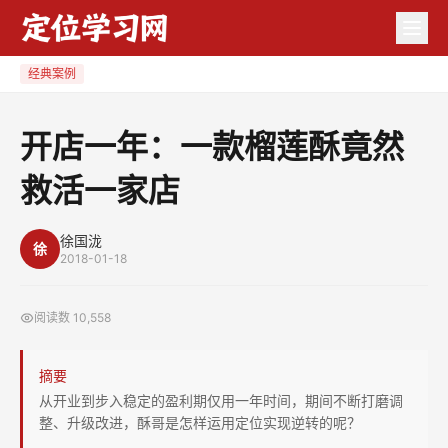
开
店
一
经典案例
年：
一
开店一年：一款榴莲酥竟然
款
救活一家店
榴
莲
酥
徐国泷
徐
2018-01-18
竟
然
阅读数
10,558
救
活
摘要
一
从开业到步入稳定的盈利期仅用一年时间，期间不断打磨调
家
整、升级改进，酥哥是怎样运用定位实现逆转的呢？
店