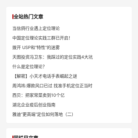
全站热门文章
当信鸽行业遇上定位理论
中国定位理论实践三群已开启！
拨开 USP和“特性”的迷雾
天图投资冯卫东：我踩过的定位实践4大坑
什么是定位理论？
【解密】小天才电话手表崛起之谜
周鸿祎:爆款风口已过 找准手机定位正当时
西贝：把家常菜卖到10个亿
湖北企业疫后创业指南
雅迪“更高端”定位如何落地（二）
同栏目文章