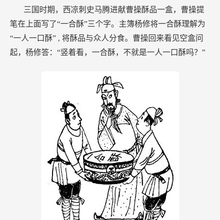
三国时期，西凉刺史马腾进献曹操酥品一盒，曹操提
笔在上面写了“一合酥”三个字。主簿杨修将一合酥理解为
“一人一口酥”
,
将酥品与众人分食。曹操回来看见空盒问
起，杨修答：“竖着看，一合酥，不就是一人一口酥吗？”