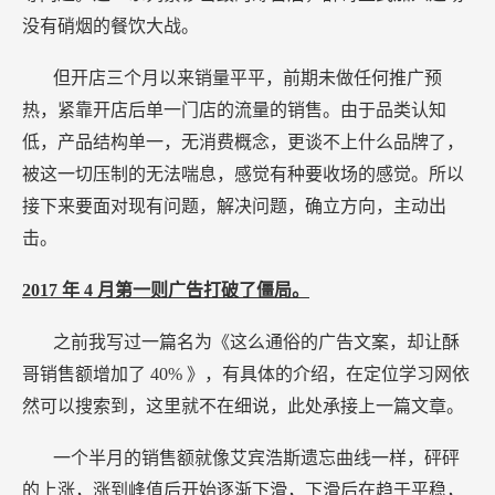
没有硝烟的餐饮大战。
但开店三个月以来销量平平，前期未做任何推广预
热，紧靠开店后单一门店的流量的销售。由于品类认知
低，产品结构单一，无消费概念，更谈不上什么品牌了，
被这一切压制的无法喘息，感觉有种要收场的感觉。所以
接下来要面对现有问题，解决问题，确立方向，主动出
击。
2017
年
4
月第一则广告打破了僵局。
之前我写过一篇名为《这么通俗的广告文案，却让酥
哥销售额增加了
40%
》，有具体的介绍，在定位学习网依
然可以搜索到，这里就不在细说，此处承接上一篇文章。
一个半月的销售额就像艾宾浩斯遗忘曲线一样，砰砰
的上涨，涨到峰值后开始逐渐下滑，下滑后在趋于平稳，