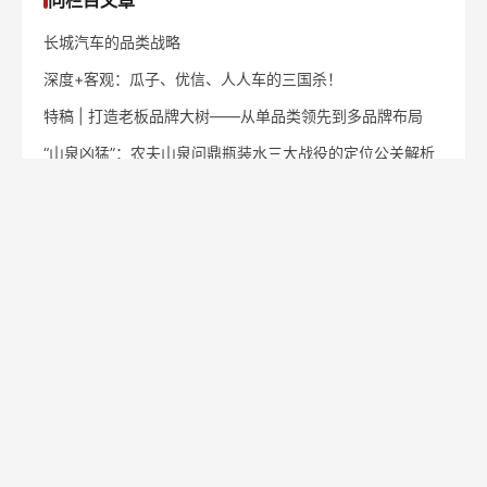
长城汽车的品类战略
深度+客观：瓜子、优信、人人车的三国杀！
特稿 | 打造老板品牌大树——从单品类领先到多品牌布局
“山泉凶猛”：农夫山泉问鼎瓶装水三大战役的定位公关解析
900农民年入1亿，靠一只虎全村脱贫致富！
地区定位：一棵草成就一座城
定位人物