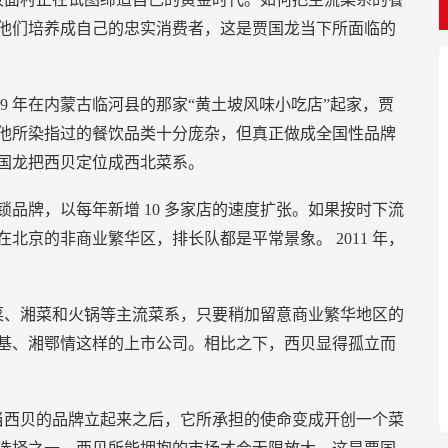
他们培养成自己的忠实消费者，这是贾国龙当下所面临的
89
年在内蒙古临河县的那家“黄土坡风味小吃店”起家，贾
他所染指过的餐饮品类十分庞杂，但真正做成全国性品牌
国龙把西贝定位成西北菜系。
锁品牌，以每年新增
10
多家店的速度扩张。如果按时下流
在北京的非商业繁华区，排长队都是平常景象。
2011
年，
菜、湘菜和火锅等主流菜系，只要稍加留意商业繁华地区的
基、湘鄂情这样的上市公司。相比之下，西贝显得孤立而
当西贝的品牌立起来之后，它所承担的使命变成开创一个菜