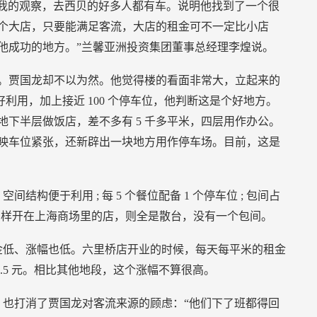
我的观察，去西贝的好多人都有车。说明他找到了一个很
个大店，只要能满足客流，大店的租金可不一定比小店
他成功的地方。”兰馨亚洲投资集团董事总经理李煌说。
。贾国龙却不以为然。他觉得楼的看面非常大，立起来的
好利用，加上接近
100
个停车位，他判断这是个好地方。
地下半层做饭店，差不多有
5
千多平米，四层用作办公。
映车位紧张，还新辟出一块地方用作停车场。目前，这是
，空间结构便于利用
;
每
5
个餐位配备
1
个停车位
;
包间占
同样开在上海商场里的店，则全是散台，没有一个包间。
金低、涨幅也低。六里桥店开业的时候，每天每平米的租金
.5
元。相比其他地段，这个涨幅不算很高。
也打消了贾国龙对客流来源的顾虑：“他们下了班都得回