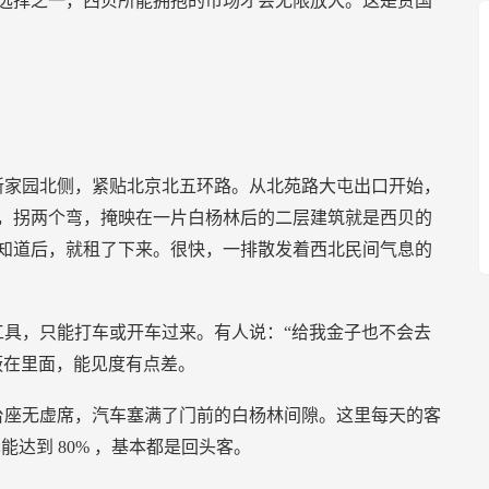
选择之一，西贝所能拥抱的市场才会无限放大。这是贾国
新家园北侧，紧贴北京北五环路。从北苑路大屯出口开始，
，拐两个弯，掩映在一片白杨林后的二层建筑就是西贝的
知道后，就租了下来。很快，一排散发着西北民间气息的
具，只能打车或开车过来。有人说：“给我金子也不会去
蔽在里面，能见度有点差。
台座无虚席，汽车塞满了门前的白杨林间隙。这里每天的客
也能达到
80%
，基本都是回头客。