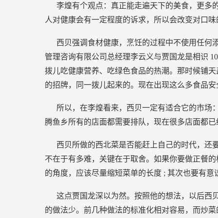
李煌有个观点：真正能走遍天下的美食，更多
人对健康会有一定程度的诉求，所以会改变对口味
西贝强调食材健康，烹饪的过程中不使用任何
管理咨询有限公司总经理李云义与贾国龙是相识
1
拨儿吃健康营养、吃绿色食品的热潮。那时候铺天
的招牌，同一拨儿起来的。现在出现这么多食品安
所以，在李煌看来，西贝一定有适合它的市场
腾鱼乡所有的店面都需要排队，现在很多店面都已
西贝所做的西北菜是否能赶上自己的时代，还要
不在于有多难，关键在于取舍。如果你要做正餐的
的角度，应该尽量缩短菜单的长度
;
其次也要有意
这点贾国龙深以为然。按照他的想法，以后西
的做法少。前几种做法的标准化相对容易，而炒菜