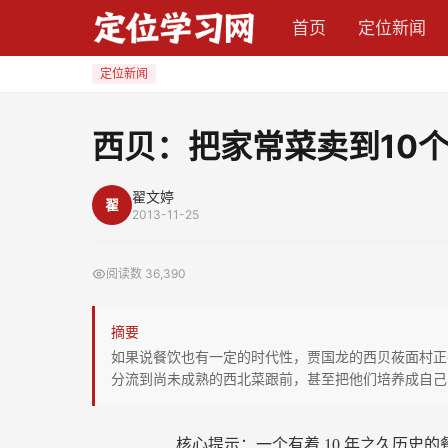
西
首页
定位新闻
贝：
把
定位新闻
家
常
西贝：把家常菜卖到10
菜
卖
翟文婷
翟
到
2013-11-25
10
个
阅读数
36,390
亿
摘要
如果说餐饮也有一定的时代性，贾国龙的西贝莜面村正
分流到尚未成熟的西北菜跟前，甚至把他们培养成自己
核心提示：一个有着
10
年之久历史的