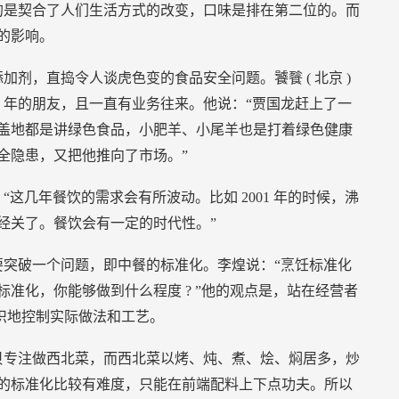
的是契合了人们生活方式的改变，口味是排在第二位的。而
的影响。
添加剂，直捣令人谈虎色变的食品安全问题。饕餮
(
北京
)
0
年的朋友，且一直有业务往来。他说：“贾国龙赶上了一
盖地都是讲绿色食品，小肥羊、小尾羊也是打着绿色健康
全隐患，又把他推向了市场。”
：“这几年餐饮的需求会有所波动。比如
2001
年的时候，沸
经关了。餐饮会有一定的时代性。”
突破一个问题，即中餐的标准化。李煌说：“烹饪标准化
标准化，你能够做到什么程度
?
”他的观点是，站在经营者
识地控制实际做法和工艺。
贝专注做西北菜，而西北菜以烤、炖、煮、烩、焖居多，炒
的标准化比较有难度，只能在前端配料上下点功夫。所以