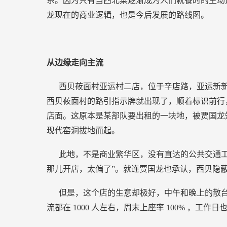
系。因为只有当西北菜逐渐成为人们就餐时的主动
龙现在的商业逻辑，也是今后发展的路线图。
从边缘走向主流
西贝莜面村亚运村二店，位于辛店路，亚运新
西贝莜面村的路引指示牌就出现了，顺着标识前行
店面。这原本是某部队要出租的一块地，被贾国龙
现代窑洞拔地而起。
此地，不是商业繁华区，没有直达的公共交通工
那儿开店，太偏了”。就连贾国龙也承认，西贝隐
但是，这个店的生意却极好，中午和晚上的散
流都在
1000
人左右，周末上座率
100%
，工作日