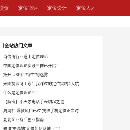
投资
定位书评
定位设计
定位人才
全站热门文章
当信鸽行业遇上定位理论
中国定位理论实践三群已开启！
拨开 USP和“特性”的迷雾
天图投资冯卫东：我踩过的定位实践4大坑
什么是定位理论？
【解密】小天才电话手表崛起之谜
周鸿祎:爆款风口已过 找准手机定位正当时
湖北企业疫后创业指南
雅迪“更高端”定位如何落地（二）