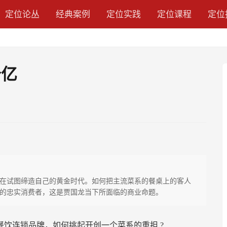
定位论丛
经典案例
定位实践
定位课程
定位
个亿
在试图缔造自己的黄金时代。如何把主流菜系的餐桌上的客人
的忠实消费者，这是贾国龙当下所面临的商业命题。
餐饮连锁品牌，如何挑起开创一个菜系的重担
?