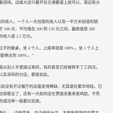
者招待。边缘大店只要开在交通要道上就可以，周边有大
造的收入，一个人一天创造的收入以及一平方米创造的销
于
100
元，平均值在
100
到
150
元之间，最高值是
200
的收入是
1.5
万元。
位子的餐桌，坐
4
个人，上座率就是
100%
。坐
1
个人上
才能够达到
100%
。”
是从别人手里接过来的，有的甚至已经被转手了三四次。
以及深圳的分店，都是如此。
以前没有开过餐厅的店面变得稀缺，尤其是在繁华地段。已
也就歇业了，还有一大批的店在贾国龙看来是鸡肋，不死
的成功率一般都比较高。
理论——边缘菜系，在边缘开大店。不管是最早的内蒙古