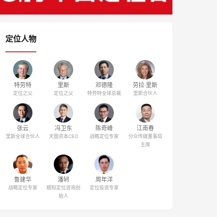
定位人物
特劳特
里斯
邓德隆
劳拉·里斯
定位之父
定位之父
特劳特全球总裁
里斯合伙人
张云
冯卫东
陈奇峰
江南春
里斯全球合伙人
天图资本CEO
战略定位专家
分众传媒董事局
主席
鲁建华
潘轲
周年洋
战略定位专家
顺知定位咨询创
定位投资专家
始人