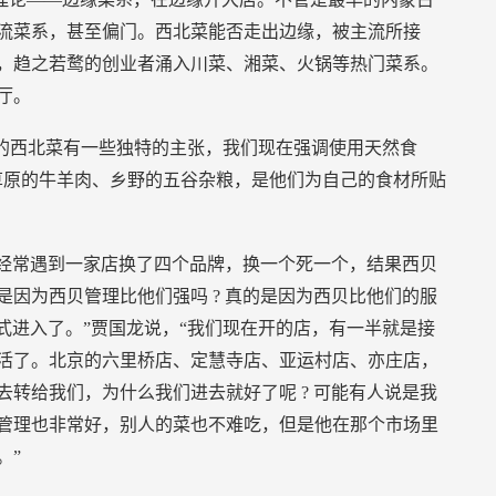
流菜系，甚至偏门。西北菜能否走出边缘，被主流所接
，趋之若鹜的创业者涌入川菜、湘菜、火锅等热门菜系。
厅。
做的西北菜有一些独特的主张，我们现在强调使用天然食
草原的牛羊肉、乡野的五谷杂粮，是他们为自己的食材所贴
经常遇到一家店换了四个品牌，换一个死一个，结果西贝
是因为西贝管理比他们强吗
?
真的是因为西贝比他们的服
式进入了。”贾国龙说，“我们现在开的店，有一半就是接
活了。北京的六里桥店、定慧寺店、亚运村店、亦庄店，
去转给我们，为什么我们进去就好了呢
?
可能有人说是我
管理也非常好，别人的菜也不难吃，但是他在那个市场里
。”