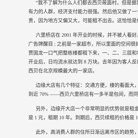
“我不了解为什么人们都去西贝莜面村，但是据
有力的人群，经济支付能力很强。然后他又做了一
贵，因为地方又偏又大，可能租不出去。这恰恰是
六里桥店在
2001
年开业的时候，并不被人看好
广告牌醒目
;
之前是一家超市，所以里面的空间很
贾国龙一口气把整栋楼都租下来，一、二、三层和
开业后，日均流水就达到
8
万块。去年因为客人反
西贝在北京规模最大的一家店。
边缘大店有几个特征：交通方便，楼的看面大
到近
70%
——西贝六里桥店有一多半是包间，而
另外，边缘开大店一个非常明显的优势就是租
是
1
元，租期
10
年。到期后，西贝续租的价格是
1
此外，高消费人群的住所日渐远离市区的趋势，