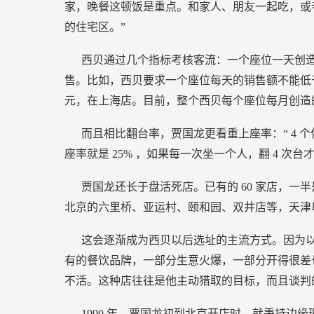
家，晚餐这顿饭是重点。和家人、朋友一起吃，或
的住宅区。”
西贝通过几个指标考核客流：一个座位一天创
售。比如，西贝要求一个座位每天的销售额不能低
元，在上海店。目前，整个西贝每个座位每月创造
而且相比翻台率，贾国龙更看重上座率：“
4
个
座率就是
25%
，如果每一次坐一个人，翻
4
次台
贾国龙还长于盘活死店。已有的
60
家店，一半
北京的六里桥、亚运村、颐和园、双井店等，天津
这会逐渐成为西贝以后选址的主流方式。因为
有的餐饮品牌，一部分生意火爆，一部分开得很差
不活。这种店往往是他主动猎取的目标，而且谈判
1999
年，贾国龙初到北京开店时，就秉持边缘