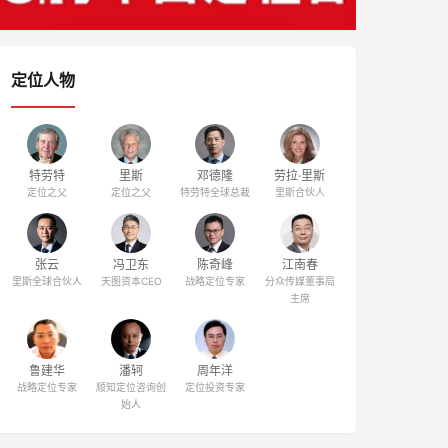
定位人物
特劳特
里斯
邓德隆
劳拉·里斯
定位之父
定位之父
特劳特全球总裁
里斯合伙人
张云
冯卫东
陈奇峰
江南春
里斯全球合伙人
天图资本CEO
战略定位专家
分众传媒董事局
主席
鲁建华
潘轲
周年洋
战略定位专家
顺知定位咨询创
定位投资专家
始人