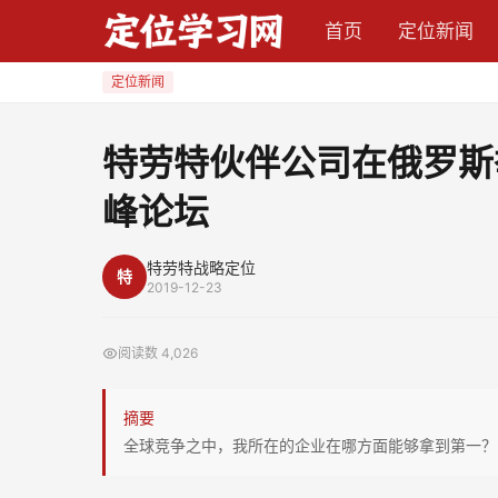
特
首页
定位新闻
劳
特
定位新闻
伙
伴
特劳特伙伴公司在俄罗斯
公
峰论坛
司
在
俄
特劳特战略定位
特
2019-12-23
罗
斯
阅读数
4,026
举
办
摘要
纪
全球竞争之中，我所在的企业在哪方面能够拿到第一？
念
定