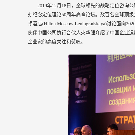
位
2019年12月18日，全球领先的战略定位咨询公司特
理
办纪念定位理论50周年高峰论坛。数百名全球顶
论
顿酒店(Hilton Moscow Leningradska
50
伙伴中国公司执行合伙人火华强介绍了中国企业运
周
企业家的高度关注和赞叹。
年
高
峰
论
坛