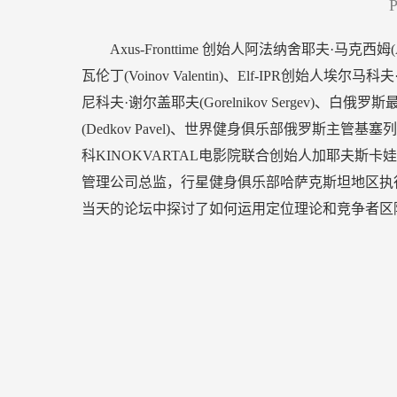
P
Axus-Fronttime 创始人阿法纳舍耶夫·马克西姆(
瓦伦丁(Voinov Valentin)、Elf-IPR创始人埃尔马科
尼科夫·谢尔盖耶夫(Gorelnikov Sergev)、白
(Dedkov Pavel)、世界健身俱乐部俄罗斯主管基塞列娃·
科KINOKVARTAL电影院联合创始人加耶夫斯卡娃·卡辛尼亚(
管理公司总监，行星健身俱乐部哈萨克斯坦地区执行总监克
当天的论坛中探讨了如何运用定位理论和竞争者区
主题。