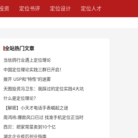
投资
定位书评
定位设计
定位人才
全站热门文章
当信鸽行业遇上定位理论
中国定位理论实践三群已开启！
拨开 USP和“特性”的迷雾
天图投资冯卫东：我踩过的定位实践4大坑
什么是定位理论？
【解密】小天才电话手表崛起之谜
周鸿祎:爆款风口已过 找准手机定位正当时
西贝：把家常菜卖到10个亿
湖北企业疫后创业指南