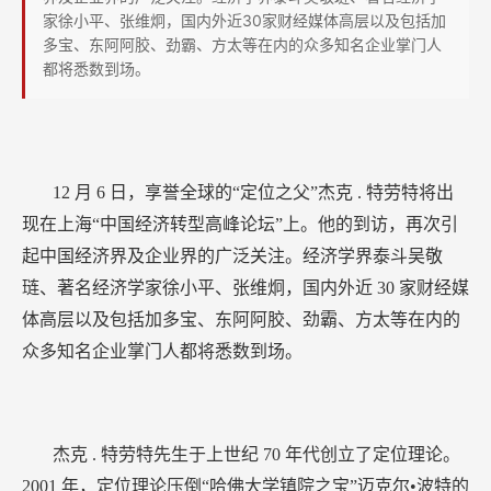
品
家徐小平、张维炯，国内外近30家财经媒体高层以及包括加
多宝、东阿阿胶、劲霸、方太等在内的众多知名企业掌门人
都将悉数到场。
12
月
6
日，享誉全球的“定位之父”杰克
.
特劳特将出
现在上海“中国经济转型高峰论坛”上。他的到访，再次引
起中国经济界及企业界的广泛关注。经济学界泰斗吴敬
琏、著名经济学家徐小平、张维炯，国内外近
30
家财经媒
体高层以及包括加多宝、东阿阿胶、劲霸、方太等在内的
众多知名企业掌门人都将悉数到场。
杰克
.
特劳特先生于上世纪
70
年代创立了定位理论。
2001
年，定位理论压倒“哈佛大学镇院之宝”迈克尔•波特的