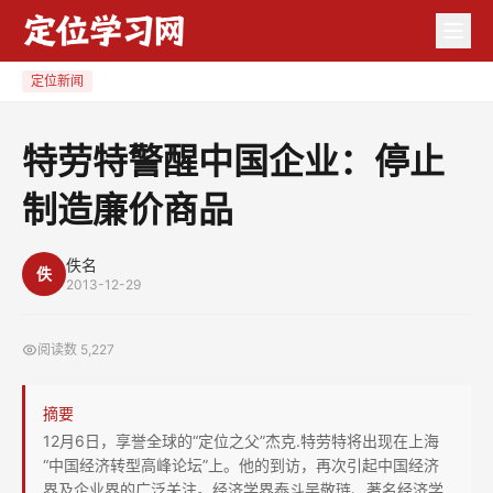
特
劳
特
定位新闻
警
醒
特劳特警醒中国企业：停止
中
制造廉价商品
国
企
业：
佚名
佚
2013-12-29
停
止
阅读数
5,227
制
造
摘要
廉
12月6日，享誉全球的“定位之父”杰克.特劳特将出现在上海
价
“中国经济转型高峰论坛”上。他的到访，再次引起中国经济
商
界及企业界的广泛关注。经济学界泰斗吴敬琏、著名经济学