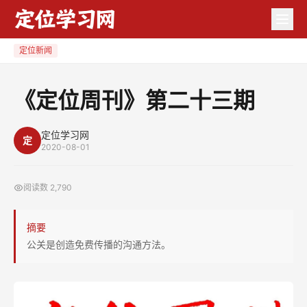
《定
位
周
定位新闻
刊》
第
《定位周刊》第二十三期
二
十
定位学习网
定
三
2020-08-01
期
阅读数
2,790
摘要
公关是创造免费传播的沟通方法。