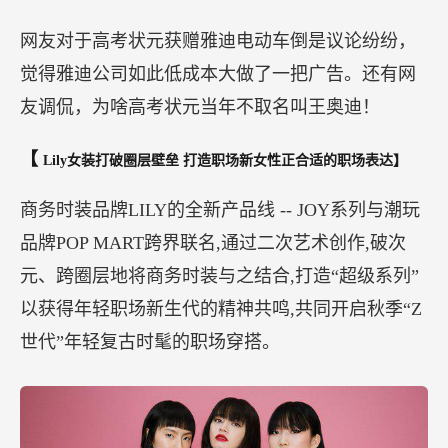
网友对于高考状元获赠雅迪电动车倒是议论纷纷，
觉得雅迪公司如此低成本大做了一把广告。还有网
友调侃，为啥高考状元当年不取名叫王奥迪！
【
Lily女装打破圈层壁垒 打造职场新女性正合适的职场表达】
商务时装品牌LILY的全新产品线 -- JOY系列与潮玩
品牌POP MART跨界联名,通过二次艺术创作,破次
元、跨圈层地将商务时装与之结合,打造“超级系列”
以获得年轻职场新生代的精神共鸣,共同开启秋季“Z
世代”年轻复古时髦的职场穿搭。