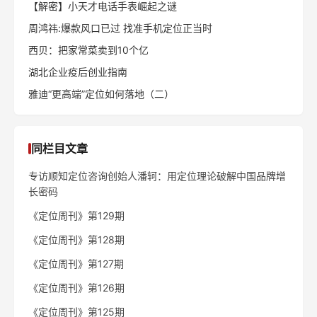
推荐阅读
老乡鸡战略定位全解析
特劳特：成功定位的六个步
（上）
骤
《定位》作者谈25个营销误
特劳特：品牌定位四步法
区
全站热门文章
当信鸽行业遇上定位理论
中国定位理论实践三群已开启！
拨开 USP和“特性”的迷雾
天图投资冯卫东：我踩过的定位实践4大坑