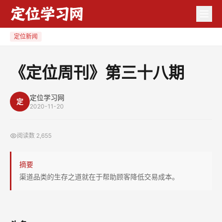
《定
位
周
定位新闻
刊》
第
《定位周刊》第三十八期
三
十
定位学习网
定
八
2020-11-20
期
阅读数
2,655
摘要
渠道品类的生存之道就在于帮助顾客降低交易成本。