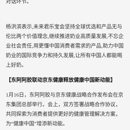
单一的快递公司进行询价或选择，而是可以通过百
度APP在搜索端发起需求，通过百度智能小程序的
快递比价功能在众多快递公司间进行选择和使用。
下单、查询等服务均可以在百度智能小程序中一站
式操作完成，无需跳转，给用户带来了良好的闭环
体验，让“上百度寄快递”成为了用户的新习惯。
【网易
·新能量乳制品行业峰会召开 君乐宝摘两项大奖】
11月19日,网易·新能量乳制品行业峰会在京召开,寻
找中国乳制品行业的榜样力量,致敬时代驱动力。君
乐宝乳业集团凭借创新驱动高质量发展、充分承担
企业公民责任获“年度最具影响力品牌”“年度最具社
会责任公益品牌”两项大奖。君乐宝乳业集团副总