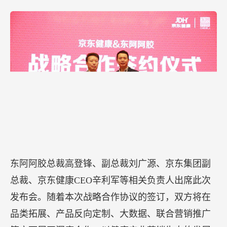
裁、低温事业部总经理杨洪滨出席会议并参加圆桌
对话环节。
杨洪滨表示,未来君乐宝会坚持全球优选和产品无与
伦比两个价值理念,继续推进奶业高质量发展,不忘企
业社会责任,用更懂中国消费者需求的产品,助力中国
奶业的国际竞争力和持久发展,让所有中国人都能喝
上好奶。
【东阿阿胶联动京东健康释放健康中国新动能】
1月16日，东阿阿胶与京东健康战略合作发布会在京
东集团总部举行。会上，双方签署战略合作协议，
共同探索为消费者提供更好的健康管理解决方案，