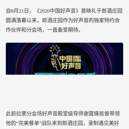
生！】
11月13日晚，《2020中国好声音》的5强争霸之际，
导师谢霆锋再次率“完美餐单”战队实力唱将曹杨、
贾翼腾、傅欣瑶探秘作为好声音分会场的郎酒庄
园，从大自然的山魂水魄中，放松心情，感悟音
乐，寻找创作灵感，助力学员冲刺总决赛。