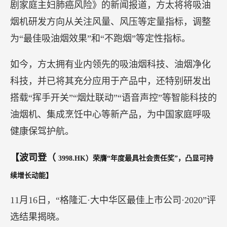
播，还联合艺术家打造了一个名为“油烟与肺”的装
置艺术展，在北京悠唐购物中心亮相。
装置艺术展现场由
4个微缩景观生动再现了用户调研中常见的
“风险场景”，从使用习惯、厨居形态、维护缺失以及复杂交互4个
。方太方
维度，向公众普及油烟机使用过程中需要关注的问题
面表示，消费者在厨房中有一些不好的使用习惯，
这些都极大增加了油烟对人体的危害。但是，并非
所有人都能够认知到油烟的危害。这个以油烟机为
核心延伸出的装置艺术展，旨在以艺术之力，引发
公众对于厨房油烟危害的重视，让消费者养成更加
健康的烹饪方式。
据了解，作为高端厨电品牌，方太对用户健康的关