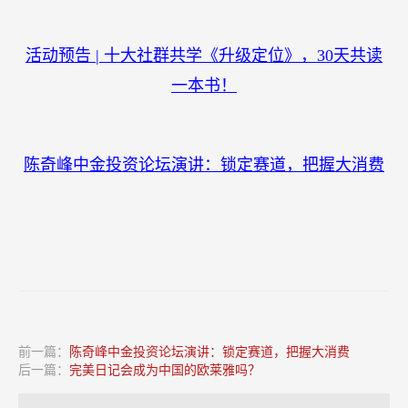
他的“完美餐单”战队来到郎酒庄园，录制遇见美好
2020《中国好声音》演唱会，为年度冠军候选人加
油助力。据官方透露，16日晚，郎酒庄园作为中国
好声音分会场即将亮相，山水之间开唱。
一周精彩文章：
弱势品类不易打造品牌？那是还没用这3招！
两年内收入猛增133倍，创业20年后，一个无名之辈
如何变成全球爆款？
今年最后一课｜潘轲《定位式营销》11月28-29日深