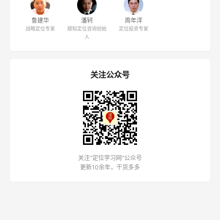
《定位周刊》第126期
《定位周刊》第125期
定位人物
特劳特
里斯
邓德隆
劳拉·里斯
定位之父
定位之父
特劳特全球总裁
里斯合伙人
张云
冯卫东
陈奇峰
江南春
里斯全球合伙人
天图资本CEO
战略定位专家
分众传媒董事局主