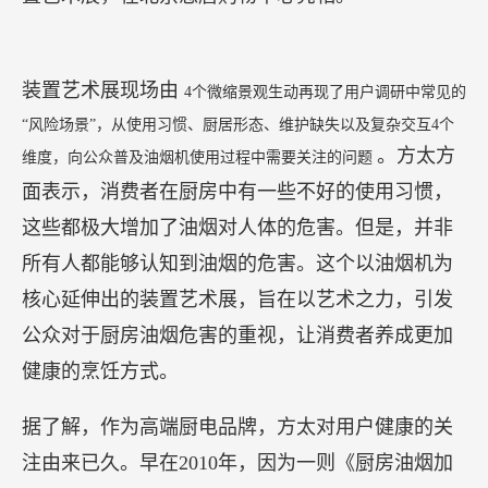
数据沉淀最深的领军企业，作业帮拥有行业最先进
的数字教育全套解决方案，涵盖从在线学习工具到
直播课，从教研教学辅导到技术数据驱动等数字教
育的全场景。
“展望后疫情时代，全球教育的线上化、数字化、智
能化方兴未艾。作业帮愿继续做在线教育的引领
者，学校教育的助力者，未来教育的探索者，推动
全球教育更高质量发展。”苏静表示。
【
2020国际肺癌日方太举办装置艺术展 唤醒社会关注呼吸健康】
每年11月是“全球肺癌关注月”，11月17日是“国际肺
癌日”。方太除了和央视联合推出“关注肺部健康，
共享绿色生活——‘国际肺癌日’特别节目”的科普直