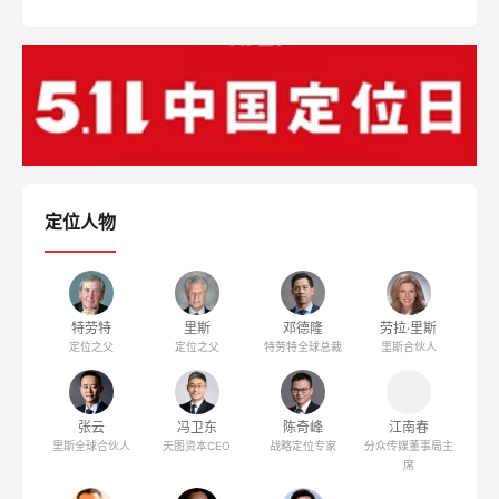
什么是定位理论？
【解密】小天才电话手表崛起之谜
周鸿祎:爆款风口已过 找准手机定位正当时
西贝：把家常菜卖到10个亿
湖北企业疫后创业指南
雅迪“更高端”定位如何落地（二）
同栏目文章
专访顺知定位咨询创始人潘轲：用定位理论破解中国品牌增
长密码
《定位周刊》第129期
《定位周刊》第128期
《定位周刊》第127期