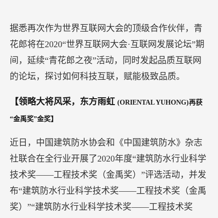
新能量峰会乳制品行业榜单评选，由门户网站网易
发起，于2020年6月启动，经过专业评审团队独立、
专业、权威的评审，并经过消费者历时两月的线上
投票，最终产生。连获三大奖项的飞鹤乳业，在本
次评选中受到了专家和全网消费者的一致认可，充
分说明了飞鹤所坚持的“更适合中国宝宝”的初心深
得人心。
【
“乌镇时间”将至：青花郎鼎力支持2020世界互联网大会】
近日，世界互联网大会·互联网发展论坛宣布将于11
月23-24日在乌镇举行。随后官方网站公布，青花郎
又一次从数百品牌中被选择成为本届大会顶级合作
伙伴，在今年略显特殊环境中活动举办给出鼎力支