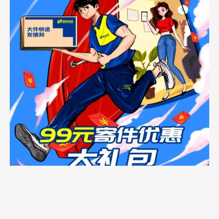
线上，德邦快递与百度将共同补贴消费者，补贴后
的首重价格在全网形成最低价格，为消费者带来最
实在的优惠。以从北京寄件到杭州的跨城快递为
例，相比市面上大多快递公司15元左右的寄件费
用，在德邦快递智能小程序使用补贴后只要7元。就
同城寄快递来说，其他快递公司的价格约在10到15
元不等，而使用德邦快递智能小程序的补贴后只要6
元。用户只需在百度APP搜索“寄快递”，在“比价寄
件”页面中领取德邦快递无门槛使用的立减优惠券，
即可享受全网最低价，实现随心无忧退货。