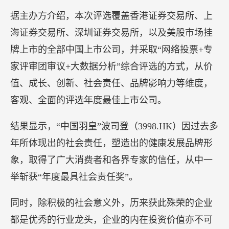
注由来已久。早在2010年，因为一则《厨房油烟加
剧家庭主妇肺癌风险》的新闻报道，方太将将吸油
烟机研发方向从关注风量、风压等定量指标，调整
为“最佳吸油烟效果”和“不跑烟”等定性指标。
如今，方太拥有业内领先的吸油烟科技、油烟净化
科技，并已将其充分应用于产品中，还特别研发出
搭载“挥手开关”“烟灶联动”“语音声控”等智能科技的
油烟机、集成烹饪中心等新产品，为中国家庭呼吸
健康保驾护航。
【波司登（
3998.HK）荣膺“年度最具社会责任奖”，凸显可持
续增长动能】
11月16日，“格隆汇·大中华区最佳上市公司·2020”评