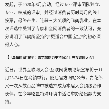
都是优秀的行业龙头，企业的内在投资价值亦不可
忽视。近年以来，波司登聚焦主航道发展的战略持
续见效，加速驶入快车道，今年双11期间，波司登
亦再现优异表现，蝉联中国服饰品牌销售第一名及
品牌服饰行业销售第二名。
【网易新能量峰会
飞鹤乳业连获三项大奖
逆市领跑
中国乳业】
2020年11月19日，网易新能量峰会顺利举行。乳制
品行业榜单评选上，中国领先的婴幼儿配方奶粉企
业——飞鹤乳业接连荣获了“最具影响力品牌”和“年
度最具功社会责任公益品牌”两项殊荣，飞鹤的核心
大单品星飞帆也荣获 “年度超级单品”大奖。