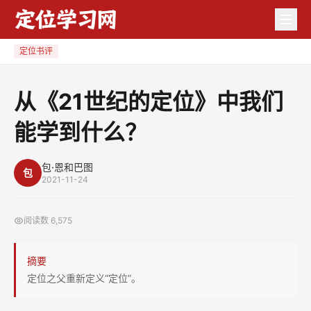
从
《21
世
定位书评
纪
的
从《21世纪的定位》中我们
定
能学到什么？
位》
中
我
包·恩和巴图
包
2021-11-24
们
能
阅读数
6,575
学
到
摘要
什
定位之父重新定义“定位”。
么？