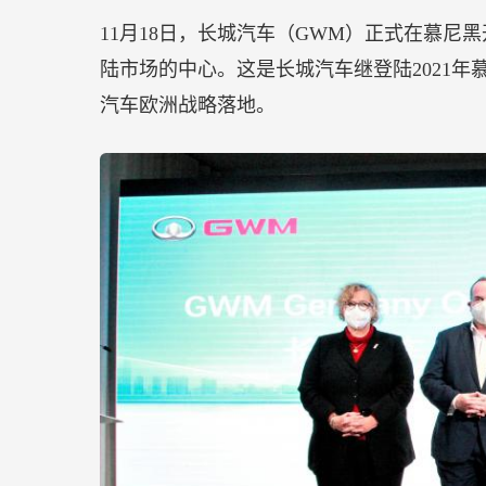
期间，中国奶酪行业龙头妙可蓝多也亮相20
可蓝多携手搜狐汽车为参展市民带来奇妙芝
【君乐宝简醇零蔗糖酸奶全国销量第一 引领
欧睿最新调研结果显示，君乐宝简醇酸奶在
市场领先品牌。尤其在低温零蔗糖酸奶领域，市