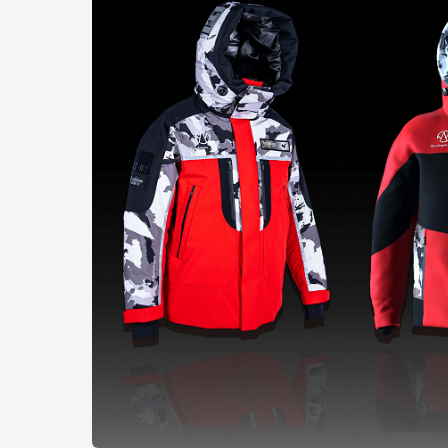
着，企业自身就是一个自媒体，例如名片、
片等等，这些实质都是企业原本就在做的常
好这些现有资源，小传播同样也可以创造大
定位组织动态
【长城汽车欧洲总部在德国慕尼黑正式成立
11月18日，长城汽车（GWM）正式在慕
陆市场的中心。这是长城汽车继登陆2021
汽车欧洲战略落地。
欧洲总部的职能将涵盖研发、销售、管理等
子动力系统平台开发和集成、智能驾驶和车