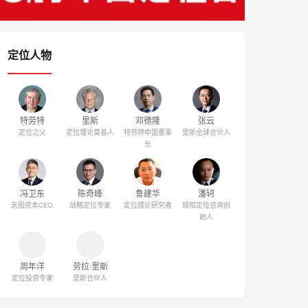
定位人物
特劳特
里斯
邓德隆
劳拉·里斯
定位之父
定位之父
特劳特全球总裁
里斯合伙人
张云
冯卫东
陈奇峰
江南春
里斯全球合伙人
天图资本CEO
战略定位专家
分众传媒董事局
主席
鲁建华
潘轲
周年洋
战略定位专家
顺知定位咨询创
定位投资专家
始人