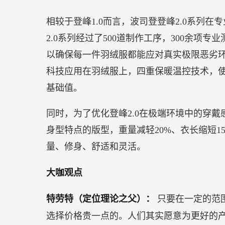
到2022年初，总人数将增加到近300人。
欧洲总部的设立，将加强和扩大长城汽车与
城旗下蜂巢能源已正式选定德国萨尔州建设电
组PACK工厂共两个工厂；诺博汽车在于伯
长城汽车正在为欧洲用户建立一个生活方式
【飞鹤获评“2021年度责任企业”】
日前，第十七届中国·企业社会责任论坛在北
上，“2021年度责任企业”案例名单发布，
的努力，尤其是为抗击新冠肺炎疫情方面做
【妙可蓝多联手搜狐汽车广州车展玩出新花