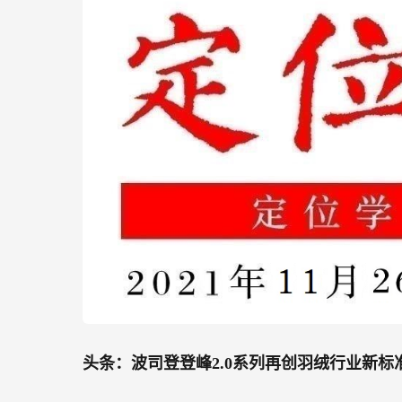
头条：波司登登峰2.0系列再创羽绒行业新标
11月25日，波司登正式发布了100%中国原
落、中国南极昆仑站首任站长李院生、中国徒
验官助阵。众多行业人士、专业协会和权威媒
相较于登峰1.0而言，波司登登峰2.0系列
2.0系列经过了500道制作工序，300余项
以确保每一件羽绒服都能应对真实极限恶劣
科技应用在羽绒服上，四重保暖温控技术，使得
基础值。
同时，为了优化登峰2.0在极端环境中的穿