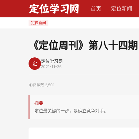
《定
首页
定位新闻
位
周
定位新闻
刊》
第
《定位周刊》第八十四期
八
十
定位学习网
定
四
2021-11-26
期
阅读数
2,501
摘要
定位最关键的一步，是确立竞争对手。