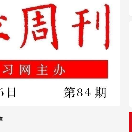
准
创、顶配羽绒服登峰2.0系列。中国登山队副队长次
步第一人雷殿生等专业领域大咖作为登峰2.0首批体
体，领略了波司登登峰2.0系列的科技魅力。
在专业保暖、科技融入等方面，均有着全新突破。登峰
专业测试，以及5次珠峰及南极等极限环境测试才诞生，
环境，御寒保暖的同时兼具防护能力。并首次将航天
登峰2.0系列在保暖性能上提升了15%，突破市场
戴感受，波司登以百万版型库为参考，打造出适合亚洲