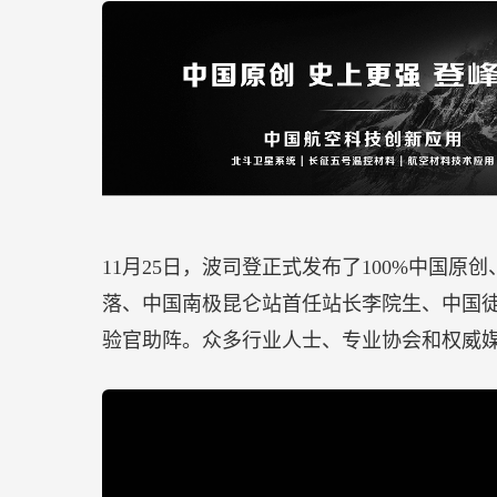
身型特点的版型，重量减轻20%、衣长缩短
量、修身、舒适和灵活。
大咖观点
特劳特（定位理论之父）：
只要在一定的范
选择价格贵一点的。人们其实愿意为更好的
出来。
邓德隆（特劳特全球总裁）：
新品牌的起步
造品牌的第一步是要明确品牌的定位，因为
客。那么如何为新品牌确立定位呢？定位最
潘轲（顺知战略定位创始人）：
谈起“做传
误解为投广告，这自然是大多数中小企业无