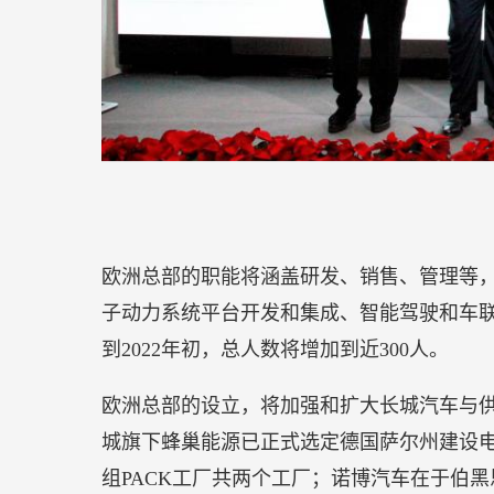
这款由知名演员邓伦力荐的简醇酸奶，在其官
领导者”，成为低温零蔗糖酸奶第一品牌。同
糖酸奶简醇，不断开创品类先河的君乐宝乳
【奇致众略携手今麦郎，共创兴趣电商时代