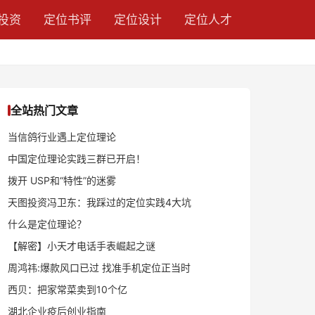
投资
定位书评
定位设计
定位人才
全站热门文章
当信鸽行业遇上定位理论
中国定位理论实践三群已开启！
拨开 USP和“特性”的迷雾
天图投资冯卫东：我踩过的定位实践4大坑
什么是定位理论？
【解密】小天才电话手表崛起之谜
周鸿祎:爆款风口已过 找准手机定位正当时
西贝：把家常菜卖到10个亿
湖北企业疫后创业指南