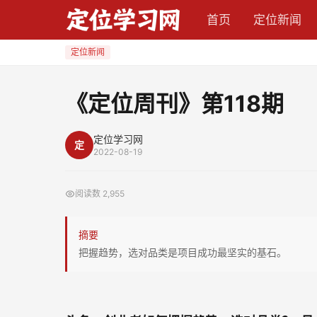
《定
首页
定位新闻
位
周
定位新闻
刊》
第
《定位周刊》第118期
118
期
定位学习网
定
2022-08-19
阅读数
2,955
摘要
把握趋势，选对品类是项目成功最坚实的基石。