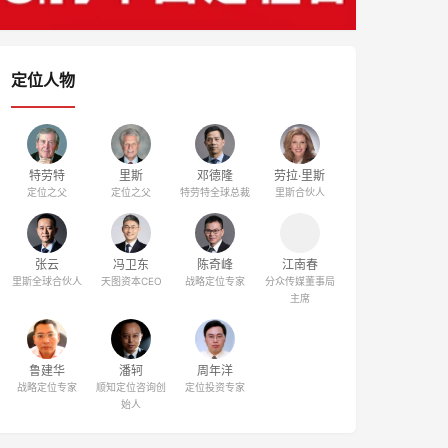
定位人物
特劳特
里斯
邓德隆
劳拉·里斯
定位之父
定位之父
特劳特全球总裁
里斯合伙人
张云
冯卫东
陈奇峰
江南春
里斯全球合伙人
天图资本CEO
战略定位专家
分众传媒董事局
主席
鲁建华
潘轲
周年洋
战略定位专家
顺知定位咨询创
定位投资专家
始人