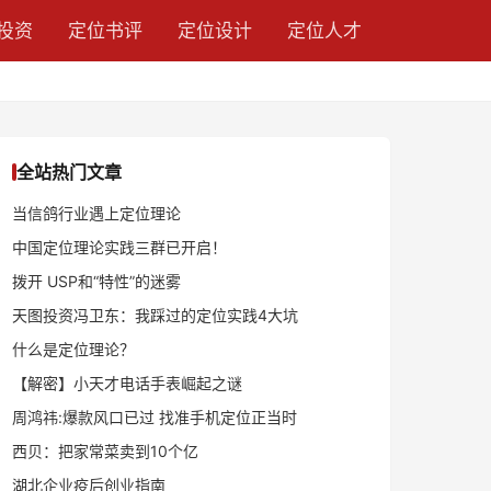
投资
定位书评
定位设计
定位人才
全站热门文章
当信鸽行业遇上定位理论
中国定位理论实践三群已开启！
拨开 USP和“特性”的迷雾
天图投资冯卫东：我踩过的定位实践4大坑
什么是定位理论？
【解密】小天才电话手表崛起之谜
周鸿祎:爆款风口已过 找准手机定位正当时
西贝：把家常菜卖到10个亿
湖北企业疫后创业指南