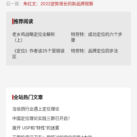
后一篇：
朱红文：2022逆势增长的新品牌观察
推荐阅读
老乡鸡战略定位全解析
特劳特：成功定位的六个步
（上）
骤
《定位》作者谈25个营销误
特劳特：品牌定位四步法
区
全站热门文章
当信鸽行业遇上定位理论
中国定位理论实践三群已开启！
拨开 USP和“特性”的迷雾