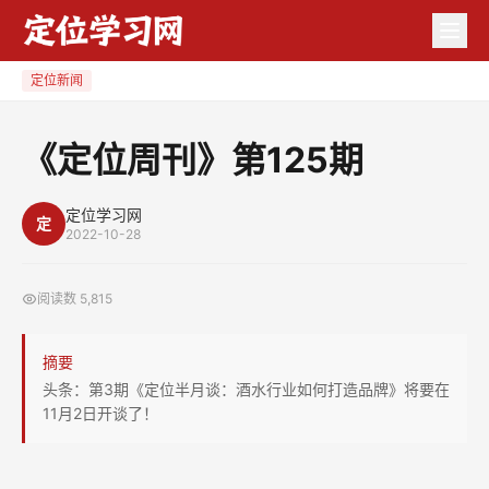
《定
位
周
定位新闻
刊》
第
《定位周刊》第125期
125
期
定位学习网
定
2022-10-28
阅读数
5,815
摘要
头条：第3期《定位半月谈：酒水行业如何打造品牌》将要在
11月2日开谈了！