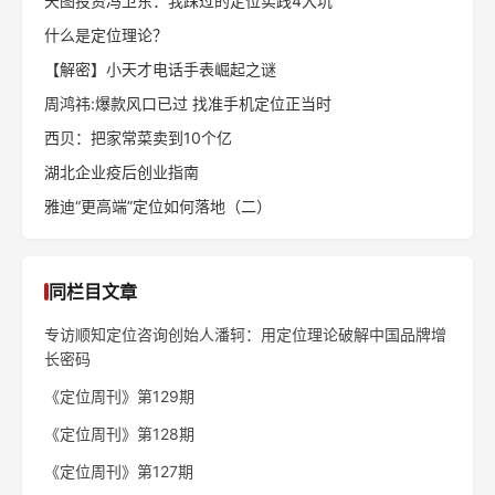
天图投资冯卫东：我踩过的定位实践4大坑
什么是定位理论？
【解密】小天才电话手表崛起之谜
周鸿祎:爆款风口已过 找准手机定位正当时
西贝：把家常菜卖到10个亿
湖北企业疫后创业指南
雅迪“更高端”定位如何落地（二）
同栏目文章
专访顺知定位咨询创始人潘轲：用定位理论破解中国品牌增
长密码
《定位周刊》第129期
《定位周刊》第128期
《定位周刊》第127期