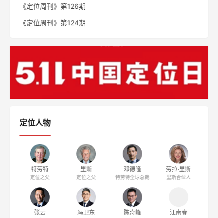
《定位周刊》第126期
《定位周刊》第124期
定位人物
特劳特
里斯
邓德隆
劳拉·里斯
定位之父
定位之父
特劳特全球总裁
里斯合伙人
张云
冯卫东
陈奇峰
江南春