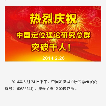
1200
人！！！
2014年
6
月
24
日下午，中国定位理论研究总群
(QQ
群号：
60856744)
，迎来了第
12
00位成员
。
2014年
2
月
26
日下午，中国定位理论研究总群，迎来
了第
10
00位成员，来自
四川乐山
的“
乐山
-
虹姐
”。
在
9天前的
2月
17
日下午，中国定位理论研究总群迎
来了第
900
位成员，来自深圳的“深圳
-
曹师”。