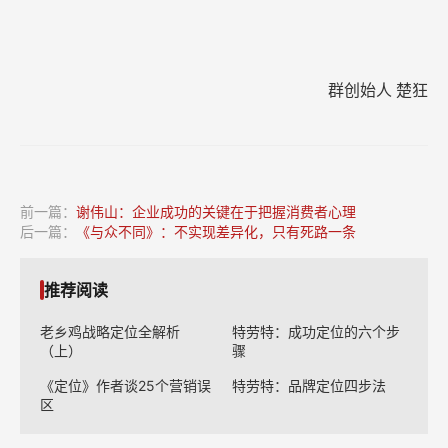
推荐阅读
老乡鸡战略定位全解析
特劳特：成功定位的六个步
（上）
骤
《定位》作者谈25个营销误
特劳特：品牌定位四步法
区
全站热门文章
当信鸽行业遇上定位理论
中国定位理论实践三群已开启！
拨开 USP和“特性”的迷雾
天图投资冯卫东：我踩过的定位实践4大坑