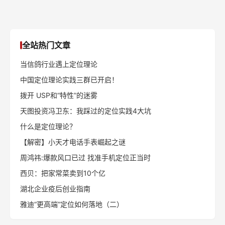
什么是定位理论？
【解密】小天才电话手表崛起之谜
周鸿祎:爆款风口已过 找准手机定位正当时
西贝：把家常菜卖到10个亿
湖北企业疫后创业指南
雅迪“更高端”定位如何落地（二）
同栏目文章
别在战术上内卷拼杀了，你需要的是战略级突围
专访顺知定位咨询创始人潘轲：用定位理论破解中国品牌增
长密码
《定位周刊》第129期
《定位周刊》第128期
《定位周刊》第127期