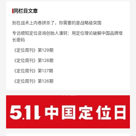
《定位周刊》第126期
定位人物
特劳特
里斯
邓德隆
劳拉·里斯
定位之父
定位之父
特劳特全球总裁
里斯合伙人
张云
冯卫东
陈奇峰
江南春
里斯全球合伙人
天图资本CEO
战略定位专家
分众传媒董事局主