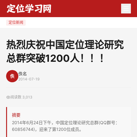
热
烈
庆
定位新闻
祝
中
热烈庆祝中国定位理论研究
国
总群突破1200人！！！
定
位
理
佚名
佚
2014-07-19
论
研
阅读数
3,013
究
总
摘要
群
2014年6月24日下午，中国定位理论研究总群(QQ群号：
突
60856744)，迎来了第1200位成员。
破