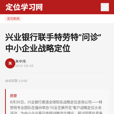
兴
业
银
定位新闻
行
联
兴业银行联手特劳特“问诊”
手
中小企业战略定位
特
劳
特
朱中伟
朱
2013-09-05
“问
诊”
阅读数
3,056
中
小
摘要
企
8月30日，兴业银行邀请全球知名战略定位咨询公司——特
业
劳特专业团队在福州举办“兴业芝麻开花”客户战略定位沙龙
战
活动，为中小企业客户传授战略定位理论，探讨同质化竞争