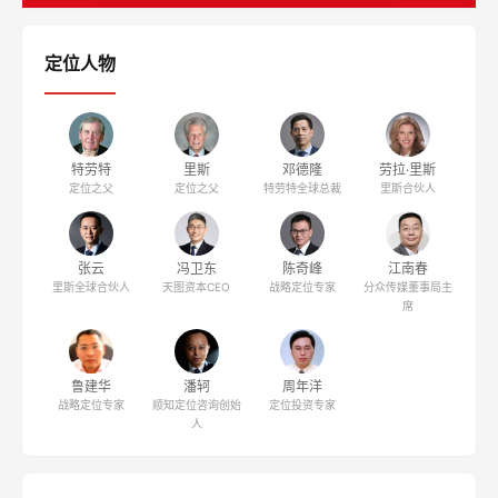
定位人物
特劳特
里斯
邓德隆
劳拉·里斯
定位之父
定位之父
特劳特全球总裁
里斯合伙人
张云
冯卫东
陈奇峰
江南春
里斯全球合伙人
天图资本CEO
战略定位专家
分众传媒董事局主
席
鲁建华
潘轲
周年洋
战略定位专家
顺知定位咨询创始
定位投资专家
人