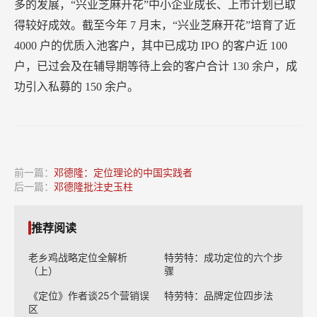
多的发展，“兴业芝麻开花”中小企业成长、上市计划已取
得较好成效。截至今年
7
月末，“兴业芝麻开花”培育了近
4000
户的优质入池客户，其中已成功
IPO
的客户近
100
户，已过会及在辅导期等待上会的客户合计
130
余户，成
功引入私募的
150
余户。
前一篇：
邓德隆：定位理论的中国实践者
后一篇：
邓德隆批注史玉柱
推荐阅读
老乡鸡战略定位全解析
特劳特：成功定位的六个步
（上）
骤
《定位》作者谈25个营销误
特劳特：品牌定位四步法
区