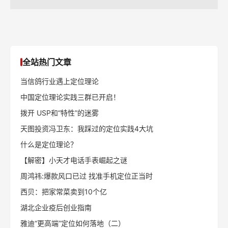
全站热门文章
当信鸽行业遇上定位理论
中国定位理论实践三群已开启！
拨开 USP和“特性”的迷雾
天图投资冯卫东：我踩过的定位实践4大坑
什么是定位理论？
【解密】小天才电话手表崛起之谜
周鸿祎:爆款风口已过 找准手机定位正当时
西贝：把家常菜卖到10个亿
湖北企业疫后创业指南
雅迪“更高端”定位如何落地（二）