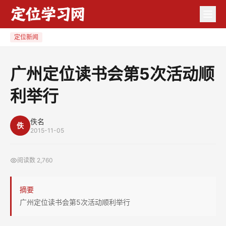
广
州
定
定位新闻
位
读
广州定位读书会第5次活动顺
书
利举行
会
第
5
佚名
佚
2015-11-05
次
活
阅读数
2,760
动
顺
摘要
利
广州定位读书会第5次活动顺利举行
举
行