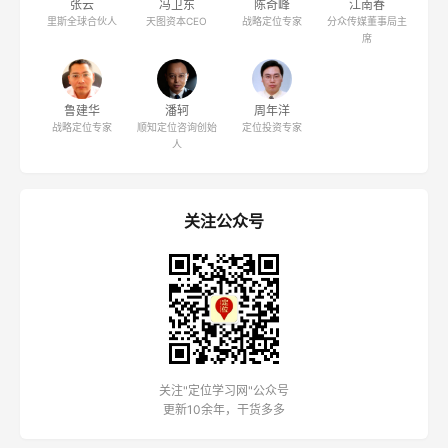
张云
冯卫东
陈奇峰
江南春
里斯全球合伙人
天图资本CEO
战略定位专家
分众传媒董事局主
席
鲁建华
潘轲
周年洋
战略定位专家
顺知定位咨询创始
定位投资专家
人
关注公众号
关注"定位学习网"公众号
更新10余年，干货多多