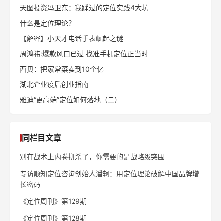
天图投资冯卫东：我踩过的定位实践4大坑
什么是定位理论？
【解密】小天才电话手表崛起之谜
周鸿祎:爆款风口已过 找准手机定位正当时
西贝：把家常菜卖到10个亿
湖北企业疫后创业指南
雅迪“更高端”定位如何落地（二）
同栏目文章
别在战术上内卷拼杀了，你需要的是战略级突围
专访顺知定位咨询创始人潘轲：用定位理论破解中国品牌增
长密码
《定位周刊》第129期
《定位周刊》第128期