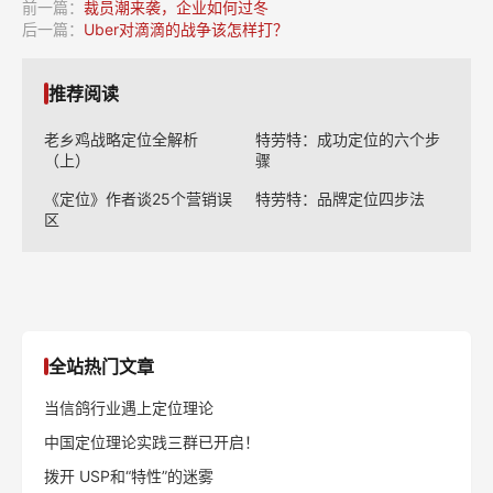
前一篇：
裁员潮来袭，企业如何过冬
后一篇：
Uber对滴滴的战争该怎样打？
推荐阅读
老乡鸡战略定位全解析
特劳特：成功定位的六个步
（上）
骤
《定位》作者谈25个营销误
特劳特：品牌定位四步法
区
全站热门文章
当信鸽行业遇上定位理论
中国定位理论实践三群已开启！
拨开 USP和“特性”的迷雾