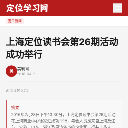
上
海
定
定位新闻
位
读
上海定位读书会第26期活动
书
成功举行
会
第
26
美利哥
美
2016-04-21
期
活
阅读数
2,731
动
成
摘要
功
2016年2月28日下午13.30分，上海定位读书会第26期活动
举
在上海商业中心徐家汇成功举行，与会人员是来自上海及江
行
苏、安徽、山东、浙江及周边省市的企业家一行共十多人，