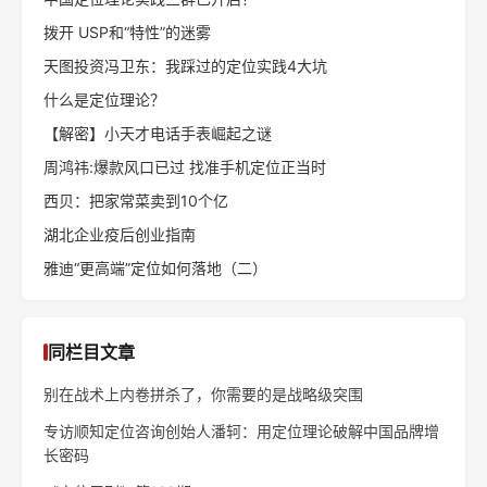
拨开 USP和“特性”的迷雾
天图投资冯卫东：我踩过的定位实践4大坑
什么是定位理论？
【解密】小天才电话手表崛起之谜
周鸿祎:爆款风口已过 找准手机定位正当时
西贝：把家常菜卖到10个亿
湖北企业疫后创业指南
雅迪“更高端”定位如何落地（二）
同栏目文章
别在战术上内卷拼杀了，你需要的是战略级突围
专访顺知定位咨询创始人潘轲：用定位理论破解中国品牌增
长密码