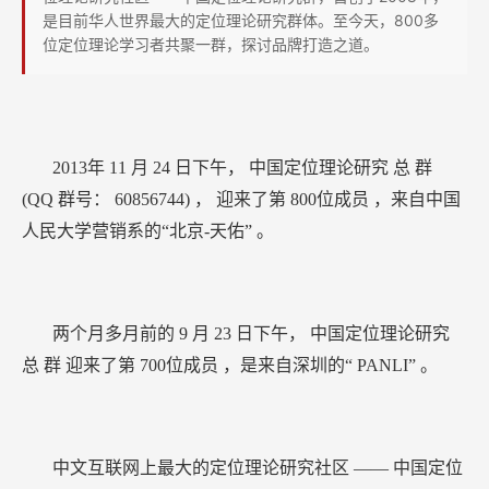
突
是目前华人世界最大的定位理论研究群体。至今天，800多
破
位定位理论学习者共聚一群，探讨品牌打造之道。
800
人！！！
2013年
11
月
24
日下午，
中国定位理论研究
总
群
(QQ
群号：
60856744)
，
迎来了第
800位成员
，来自中国
人民大学营销系的“北京-天佑”
。
两个月多月前的
9
月
23
日下午，
中国定位理论研究
总
群
迎来了第
700位成员
，是来自深圳的“
PANLI”
。
中文互联网上最大的定位理论研究社区
——
中国定位