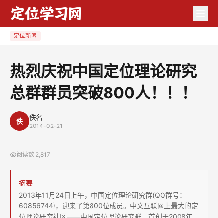
热
烈
庆
定位新闻
祝
中
热烈庆祝中国定位理论研究
国
总群群员突破800人！！！
定
位
理
佚名
佚
2014-02-21
论
研
阅读数
2,817
究
总
摘要
群
2013年11月24日上午，中国定位理论研究群(QQ群号：
群
60856744)，迎来了第800位成员。中文互联网上最大的定
员
位理论研究社区——中国定位理论研究群，首创于2008年，