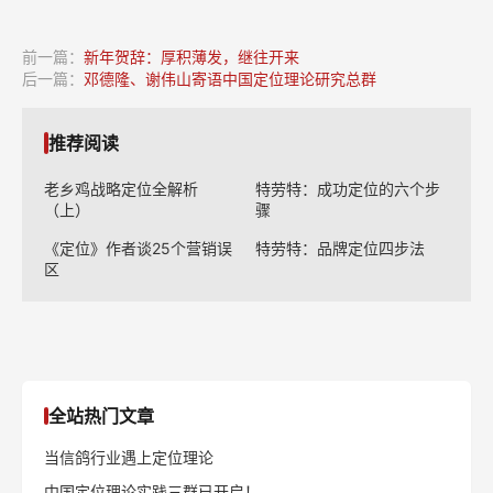
前一篇：
新年贺辞：厚积薄发，继往开来
后一篇：
邓德隆、谢伟山寄语中国定位理论研究总群
推荐阅读
老乡鸡战略定位全解析
特劳特：成功定位的六个步
（上）
骤
《定位》作者谈25个营销误
特劳特：品牌定位四步法
区
全站热门文章
当信鸽行业遇上定位理论
中国定位理论实践三群已开启！