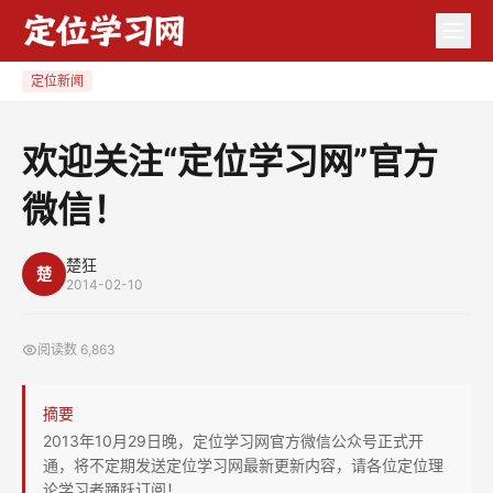
欢
迎
关
定位新闻
注
“定
欢迎关注“定位学习网”官方
位
微信！
学
习
网”
楚狂
楚
2014-02-10
官
方
阅读数
6,863
微
信！
摘要
2013年10月29日晚，定位学习网官方微信公众号正式开
通，将不定期发送定位学习网最新更新内容，请各位定位理
论学习者踊跃订阅！