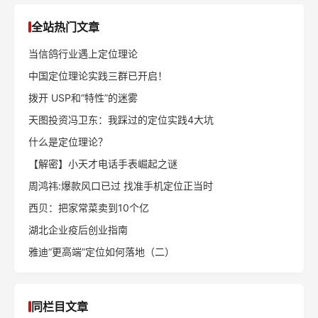
全站热门文章
当信鸽行业遇上定位理论
中国定位理论实践三群已开启！
拨开 USP和“特性”的迷雾
天图投资冯卫东：我踩过的定位实践4大坑
什么是定位理论？
【解密】小天才电话手表崛起之谜
周鸿祎:爆款风口已过 找准手机定位正当时
西贝：把家常菜卖到10个亿
湖北企业疫后创业指南
雅迪“更高端”定位如何落地（二）
同栏目文章