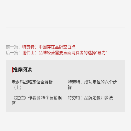
前一篇：
特劳特：中国存在品牌空白点
后一篇：
谢伟山：品牌经营需要直面消费者的选择“暴力”
推荐阅读
老乡鸡战略定位全解析
特劳特：成功定位的六个步
（上）
骤
《定位》作者谈25个营销误
特劳特：品牌定位四步法
区