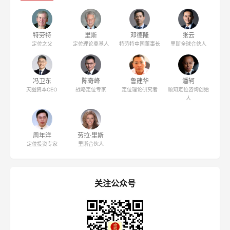
特劳特
里斯
邓德隆
张云
定位之父
定位理论奠基人
特劳特中国董事长
里斯全球合伙人
冯卫东
陈奇峰
鲁建华
潘轲
天图资本CEO
战略定位专家
定位理论研究者
顺知定位咨询创始
人
周年洋
劳拉·里斯
定位投资专家
里斯合伙人
关注公众号