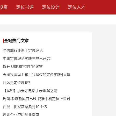
投资
定位书评
定位设计
定位人才
全站热门文章
当信鸽行业遇上定位理论
中国定位理论实践三群已开启！
拨开 USP和“特性”的迷雾
天图投资冯卫东：我踩过的定位实践4大坑
什么是定位理论？
【解密】小天才电话手表崛起之谜
周鸿祎:爆款风口已过 找准手机定位正当时
西贝：把家常菜卖到10个亿
湖北企业疫后创业指南