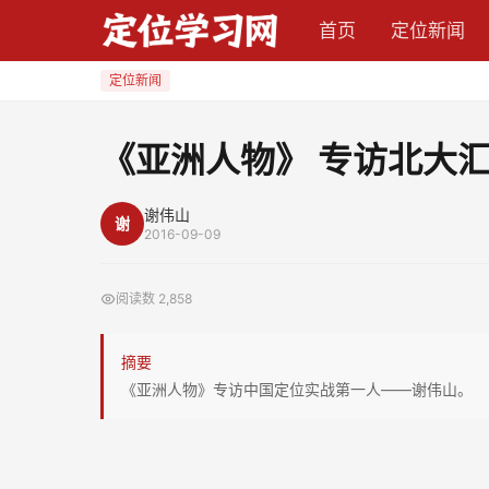
《亚
首页
定位新闻
洲
人
定位新闻
物》
专
《亚洲人物》 专访北大
访
北
谢伟山
谢
大
2016-09-09
汇
丰
阅读数
2,858
定
位
摘要
中
《亚洲人物》专访中国定位实战第一人——谢伟山。
心
特
约