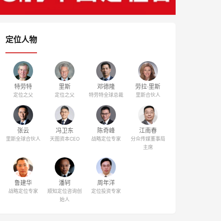
定位人物
特劳特
里斯
邓德隆
劳拉·里斯
定位之父
定位之父
特劳特全球总裁
里斯合伙人
张云
冯卫东
陈奇峰
江南春
里斯全球合伙人
天图资本CEO
战略定位专家
分众传媒董事局
主席
鲁建华
潘轲
周年洋
战略定位专家
顺知定位咨询创
定位投资专家
始人