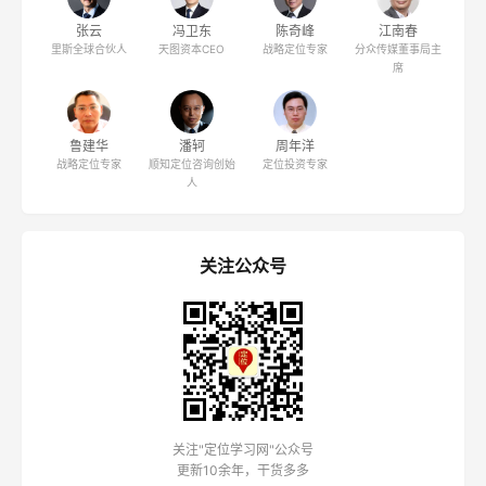
张云
冯卫东
陈奇峰
江南春
里斯全球合伙人
天图资本CEO
战略定位专家
分众传媒董事局主
席
鲁建华
潘轲
周年洋
战略定位专家
顺知定位咨询创始
定位投资专家
人
关注公众号
关注"定位学习网"公众号
更新10余年，干货多多