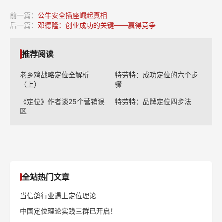
前一篇：
公牛安全插座崛起真相
后一篇：
邓德隆：创业成功的关键——赢得竞争
推荐阅读
老乡鸡战略定位全解析
特劳特：成功定位的六个步
（上）
骤
《定位》作者谈25个营销误
特劳特：品牌定位四步法
区
全站热门文章
当信鸽行业遇上定位理论
中国定位理论实践三群已开启！