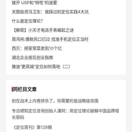
拨开 USP和“特性”的迷雾
天图投资冯卫东：我踩过的定位实践4大坑
什么是定位理论？
【解密】小天才电话手表崛起之谜
周鸿祎:爆款风口已过 找准手机定位正当时
西贝：把家常菜卖到10个亿
湖北企业疫后创业指南
雅迪“更高端”定位如何落地（二）
同栏目文章
别在战术上内卷拼杀了，你需要的是战略级突围
专访顺知定位咨询创始人潘轲：用定位理论破解中国品牌增
长密码
《定位周刊》第129期