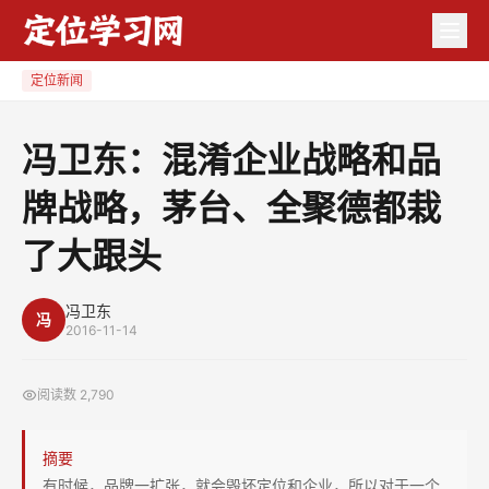
冯
卫
东：
定位新闻
混
淆
冯卫东：混淆企业战略和品
企
牌战略，茅台、全聚德都栽
业
战
了大跟头
略
和
冯卫东
品
冯
2016-11-14
牌
战
阅读数
2,790
略，
茅
摘要
台、
有时候，品牌一扩张，就会毁坏定位和企业，所以对于一个