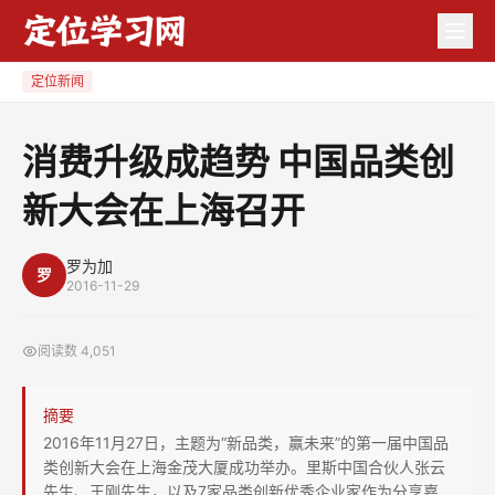
消
费
升
定位新闻
级
成
消费升级成趋势 中国品类创
趋
新大会在上海召开
势
中
国
罗为加
罗
2016-11-29
品
类
阅读数
4,051
创
新
摘要
大
2016年11月27日，主题为“新品类，赢未来”的第一届中国品
会
类创新大会在上海金茂大厦成功举办。里斯中国合伙人张云
在
先生、王刚先生，以及7家品类创新优秀企业家作为分享嘉