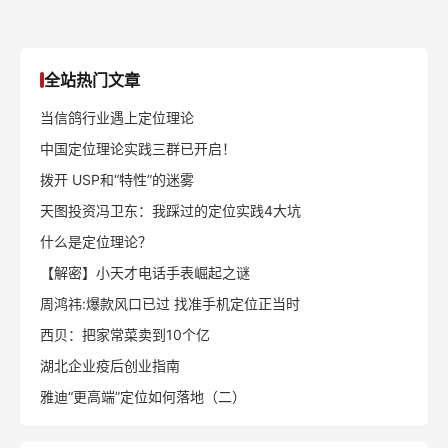
全站热门文章
当信鸽行业遇上定位理论
中国定位理论实践三群已开启！
拨开 USP和“特性”的迷雾
天图投资冯卫东：我踩过的定位实践4大坑
什么是定位理论？
【解密】小天才电话手表崛起之谜
周鸿祎:爆款风口已过 找准手机定位正当时
西贝：把家常菜卖到10个亿
湖北企业疫后创业指南
雅迪“更高端”定位如何落地（二）