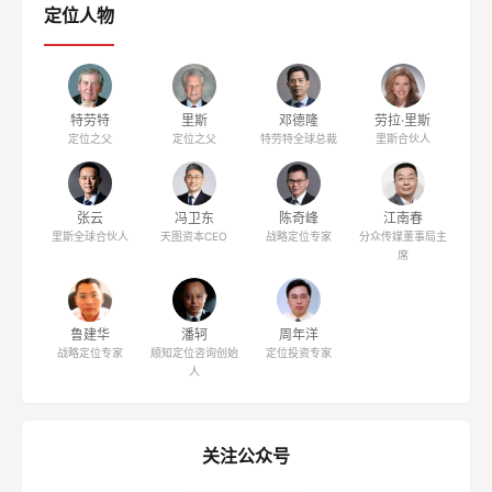
定位人物
特劳特
里斯
邓德隆
劳拉·里斯
定位之父
定位之父
特劳特全球总裁
里斯合伙人
张云
冯卫东
陈奇峰
江南春
里斯全球合伙人
天图资本CEO
战略定位专家
分众传媒董事局主
席
鲁建华
潘轲
周年洋
战略定位专家
顺知定位咨询创始
定位投资专家
人
关注公众号