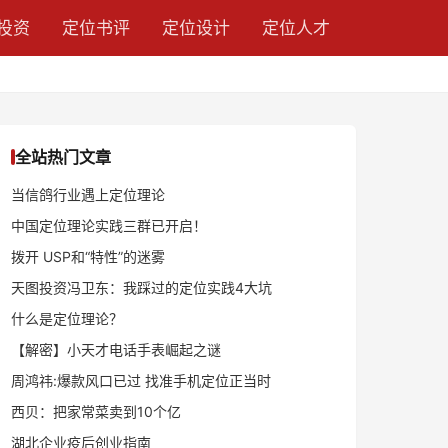
投资
定位书评
定位设计
定位人才
全站热门文章
当信鸽行业遇上定位理论
中国定位理论实践三群已开启！
拨开 USP和“特性”的迷雾
天图投资冯卫东：我踩过的定位实践4大坑
什么是定位理论？
【解密】小天才电话手表崛起之谜
周鸿祎:爆款风口已过 找准手机定位正当时
西贝：把家常菜卖到10个亿
湖北企业疫后创业指南