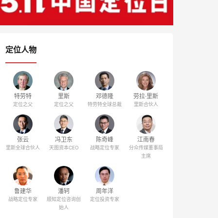
定位人物
特劳特
里斯
邓德隆
劳拉·里斯
定位之父
定位之父
特劳特全球总裁
里斯合伙人
张云
冯卫东
陈奇峰
江南春
里斯全球合伙人
天图资本CEO
战略定位专家
分众传媒董事局
主席
鲁建华
潘轲
周年洋
战略定位专家
顺知定位咨询创
定位投资专家
始人