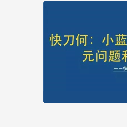
问
题
及
提
问
能
力