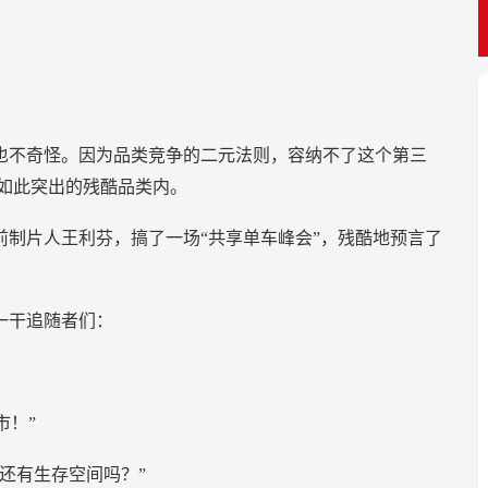
也不奇怪。因为品类竞争的二元法则，容纳不了这个第三
如此突出的残酷品类内。
制片人王利芬，搞了一场“共享单车峰会”，残酷地预言了
一干追随者们：
市！”
还有生存空间吗？”