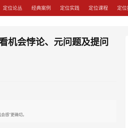
定位论丛
经典案例
定位实践
定位课程
定位
看机会悖论、元问题及提问
会感”更确切。