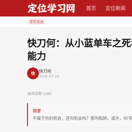
快
首页
定位新闻
刀
何：
定位论丛
从
小
快刀何：从小蓝单车之死
蓝
能力
单
车
之
快刀何
快
2018-01-24
死
看
阅读数
1,589
机
会
摘要
悖
不属于你的机会，还叫机会吗？那叫陷阱。或许，叫“机
论、
元