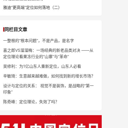
雅迪“更高端”定位如何落地（二）
同栏目文章
一整根的“根本问题”，不是产品，是名字
喜之郎VS溜溜梅：一场经典的新老品类对决 ——从
定位理论看果冻行业的“山寨”与“革命”
吴修利：为1亿山东人重新定位，山东人必看
辛敏琦：生意越来越难做，如何找到新的增长市场？
设计与定位的关系： 视觉不是装饰，是战略的“第一
印象”
陈奇峰：定位理论，失效了吗？