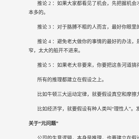
推论
2
：如果大家都看见了机会，先把握机会
本多的。
推论
3
：对于胳膊不粗的人而言，最好你眼里
推论
4
：避免老大做你的事情的最好的办法，
窄，太大的船开不进来。
推论
5
：如果老大非要来，你要把这条河道搞
所有的推理都建立在假设之上。
比如牛顿三大运动定律，就要假设真空和摩擦
比如经济学，就要假设有种人类叫“理性人”。
关于“元问题”
公司的生意逻辑，本身是推理，也要建立在假