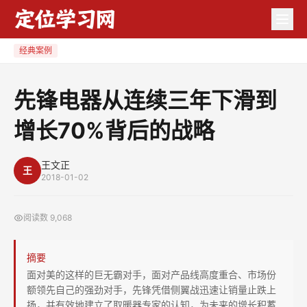
先
锋
电
经典案例
器
从
先锋电器从连续三年下滑到
连
增长70%背后的战略
续
三
年
王文正
王
2018-01-02
下
滑
阅读数
9,068
到
增
摘要
长
面对美的这样的巨无霸对手，面对产品线高度重合、市场份
70%
额领先自己的强劲对手，先锋凭借侧翼战迅速让销量止跌上
背
扬，并有效地建立了取暖器专家的认知，为未来的增长积蓄