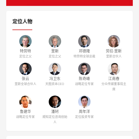
定位人物
特劳特
里斯
邓德隆
劳拉·里斯
定位之父
定位之父
特劳特全球总裁
里斯合伙人
张云
冯卫东
陈奇峰
江南春
里斯全球合伙人
天图资本CEO
战略定位专家
分众传媒董事局主
席
鲁建华
潘轲
周年洋
战略定位专家
顺知定位咨询创始
定位投资专家
人