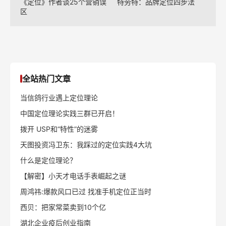
《定位》作者谈25个营销误
特劳特：品牌定位四步法
区
全站热门文章
当信鸽行业遇上定位理论
中国定位理论实践三群已开启！
拨开 USP和“特性”的迷雾
天图投资冯卫东：我踩过的定位实践4大坑
什么是定位理论？
【解密】小天才电话手表崛起之谜
周鸿祎:爆款风口已过 找准手机定位正当时
西贝：把家常菜卖到10个亿
湖北企业疫后创业指南