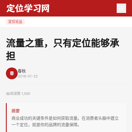
流
量
之
定位论丛
重，
只
流量之重，只有定位能够承
有
担
定
位
能
春秋
春
2018-01-22
够
承
阅读数
1,590
担
摘要
商业成功的关键条件是如何获取流量。在消费者头脑中建立
一个定位，就是你的品牌的流量保障。