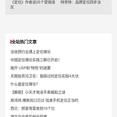
《定位》作者谈25个营销误
特劳特：品牌定位四步法
区
全站热门文章
当信鸽行业遇上定位理论
中国定位理论实践三群已开启！
拨开 USP和“特性”的迷雾
天图投资冯卫东：我踩过的定位实践4大坑
什么是定位理论？
【解密】小天才电话手表崛起之谜
周鸿祎:爆款风口已过 找准手机定位正当时
西贝：把家常菜卖到10个亿
湖北企业疫后创业指南