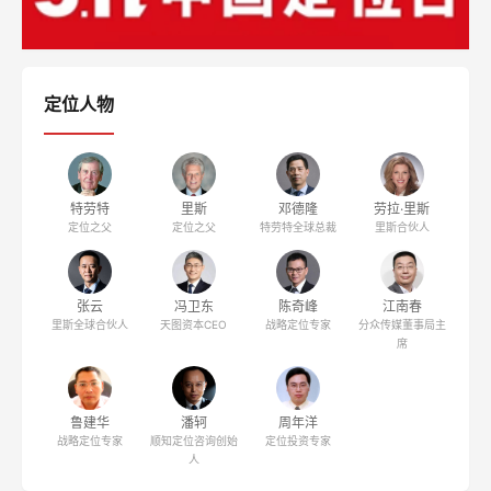
定位人物
特劳特
里斯
邓德隆
劳拉·里斯
定位之父
定位之父
特劳特全球总裁
里斯合伙人
张云
冯卫东
陈奇峰
江南春
里斯全球合伙人
天图资本CEO
战略定位专家
分众传媒董事局主
席
鲁建华
潘轲
周年洋
战略定位专家
顺知定位咨询创始
定位投资专家
人