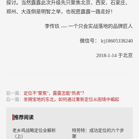
探讨。当然露露此次升级先只聚焦北京、西安、石家庄、
郑州、大连倒是明智之举，也祝愿露露一路走好！
李传玖
----
一个只会实战落地的品牌匠人
微信号：
lcj18605338240
2018-1-14
于北京
前一篇：
定位不“聚焦”，露露怎能“热卖”？
后一篇：
坐拥宝地的东北，如何通过重新定位从困境中崛起
推荐阅读
老乡鸡战略定位全解析
特劳特：成功定位的六个步
（上）
骤