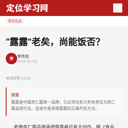
“露
露”
老
定位论丛
矣，
尚
“露露”老矣，尚能饭否？
能
饭
李传玖
李
否？
2018-02-02
阅读数
3,054
摘要
露露是中国杏仁露第一品牌，它必须也有义务有责任为杏仁
露品类代言。这或许是承德露露的正确开启方式。
老牌杏仁露品牌承德露露最近有大动作，据《食品