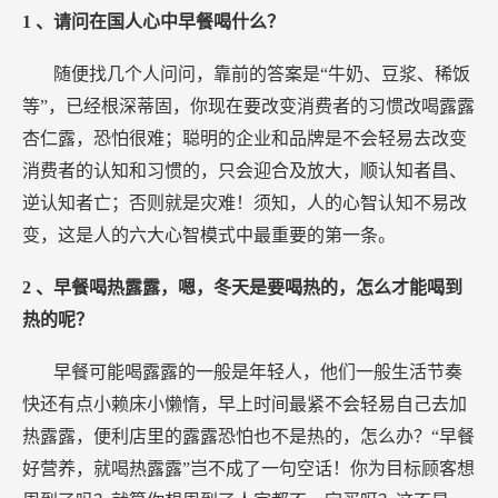
1
、请问在国人心中早餐喝什么？
随便找几个人问问，靠前的答案是“牛奶、豆浆、稀饭
等”，已经根深蒂固，你现在要改变消费者的习惯改喝露露
杏仁露，恐怕很难；聪明的企业和品牌是不会轻易去改变
消费者的认知和习惯的，只会迎合及放大，顺认知者昌、
逆认知者亡；否则就是灾难！须知，人的心智认知不易改
变，这是人的六大心智模式中最重要的第一条。
2
、早餐喝热露露，嗯，冬天是要喝热的，怎么才能喝到
热的呢？
早餐可能喝露露的一般是年轻人，他们一般生活节奏
快还有点小赖床小懒惰，早上时间最紧不会轻易自己去加
热露露，便利店里的露露恐怕也不是热的，怎么办？“早餐
好营养，就喝热露露”岂不成了一句空话！你为目标顾客想