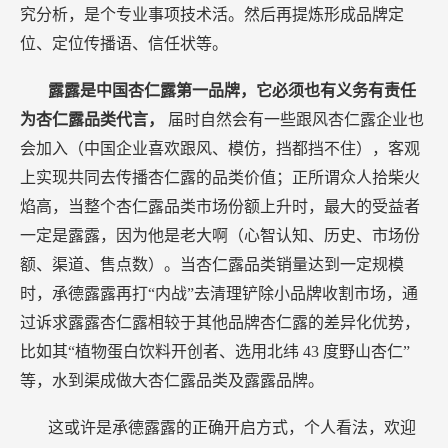
究分析，是个专业事项技术活。然后再提炼形成品牌定
位、定位传播语、信任状等。
露露是中国杏仁露第一品牌，它必须也有义务有责任
为杏仁露品类代言，
届时自然会有一些跟风杏仁露企业也
会加入（中国企业喜欢跟风、模仿，挡都挡不住），客观
上实现共同去传播杏仁露的品类价值；正所谓众人拾柴火
焰高，当整个杏仁露品类市场份额上升时，最大的受益者
一定是露露，因为他是老大啊（心智认知、历史、市场份
额、渠道、售点数）。当杏仁露品类销量达到一定规模
时，承德露露再打“内战”去清理铲除小品牌收割市场，通
过诉求露露杏仁露相较于其他品牌杏仁露的差异化优势，
比如其“植物蛋白饮料开创者、选用北纬
43
度野山杏仁”
等，水到渠成做大杏仁露品类及露露品牌。
这或许是承德露露的正确开启方式，个人看法，欢迎