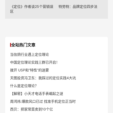
《定位》作者谈25个营销误
特劳特：品牌定位四步法
区
全站热门文章
当信鸽行业遇上定位理论
中国定位理论实践三群已开启！
拨开 USP和“特性”的迷雾
天图投资冯卫东：我踩过的定位实践4大坑
什么是定位理论？
【解密】小天才电话手表崛起之谜
周鸿祎:爆款风口已过 找准手机定位正当时
西贝：把家常菜卖到10个亿