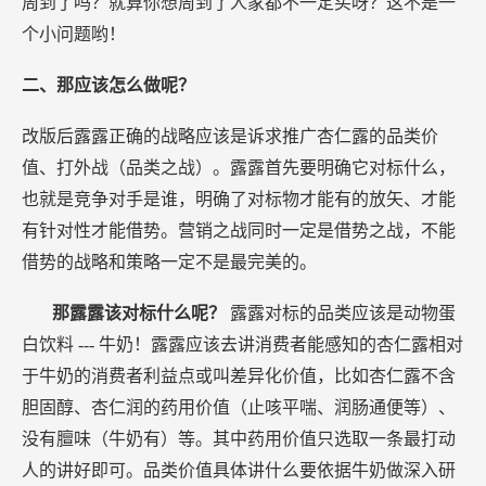
周到了吗？就算你想周到了人家都不一定买呀？这不是一
个小问题哟！
二、那应该怎么做呢？
改版后露露正确的战略应该是诉求推广杏仁露的品类价
值、打外战（品类之战）。露露首先要明确它对标什么，
也就是竞争对手是谁，明确了对标物才能有的放矢、才能
有针对性才能借势。营销之战同时一定是借势之战，不能
借势的战略和策略一定不是最完美的。
那露露该对标什么呢？
露露对标的品类应该是动物蛋
白饮料
---
牛奶！露露应该去讲消费者能感知的杏仁露相对
于牛奶的消费者利益点或叫差异化价值，比如杏仁露不含
胆固醇、杏仁润的药用价值（止咳平喘、润肠通便等）、
没有膻味（牛奶有）等。其中药用价值只选取一条最打动
人的讲好即可。品类价值具体讲什么要依据牛奶做深入研