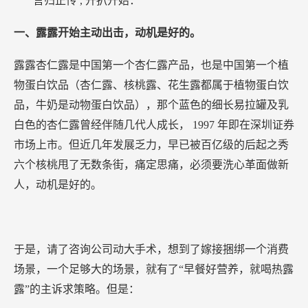
言归正传
,
开扒开始：
一、露露开始主动出击，动机是好的。
露露杏仁露是中国第一个杏仁露产品，也是中国第一个植
物蛋白饮品（杏仁露、核桃露、花生露都属于植物蛋白饮
品，牛奶是动物蛋白饮品），那个蓝色的细长易拉罐及乳
白色的杏仁露曾经伴随几代人成长，
1997
年即在深圳证券
市场上市。但近几年发展乏力，早已被百亿级的后起之秀
六个核桃甩了无数条街，痛定思痛，必须要洗心革面做新
人，动机是好的。
于是，请了咨询公司动大手术，想到了嫁接捆绑一个消费
场景，一个足够大的场景，就有了“早餐好营养，就喝热露
露”的主诉求策略。但是：