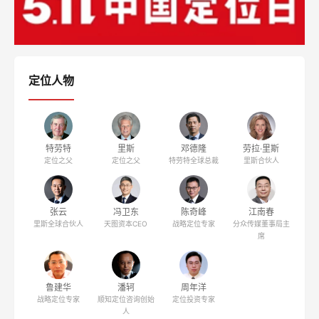
定位人物
特劳特
里斯
邓德隆
劳拉·里斯
定位之父
定位之父
特劳特全球总裁
里斯合伙人
张云
冯卫东
陈奇峰
江南春
里斯全球合伙人
天图资本CEO
战略定位专家
分众传媒董事局主
席
鲁建华
潘轲
周年洋
战略定位专家
顺知定位咨询创始
定位投资专家
人