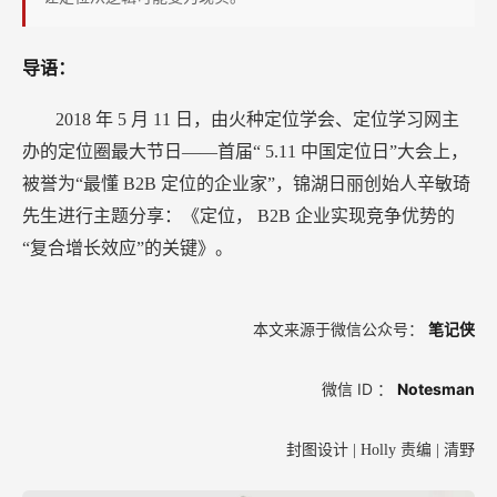
溢
价，
导语：
抵
挡
2018
年
5
月
11
日，由火种定位学会、定位学习网主
价
办的定位圈最大节日——首届“
5.11
中国定位日”大会上，
格
被誉为“最懂
B2B
定位的企业家”，锦湖日丽创始人辛敏琦
竞
先生进行主题分享：《定位，
B2B
企业实现竞争优势的
争？
“复合增长效应”的关键》。
本文来源于微信公众号：
笔记侠
微信
ID
：
Notesman
封图设计
| Holly
责编
|
清野