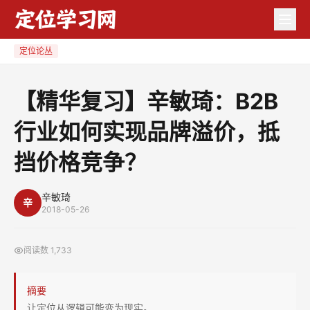
【精
华
复
定位论丛
习】
辛
【精华复习】辛敏琦：B2B
敏
行业如何实现品牌溢价，抵
琦：
B2B
挡价格竞争？
行
业
辛敏琦
如
辛
2018-05-26
何
实
阅读数
1,733
现
品
摘要
牌
让定位从逻辑可能变为现实。