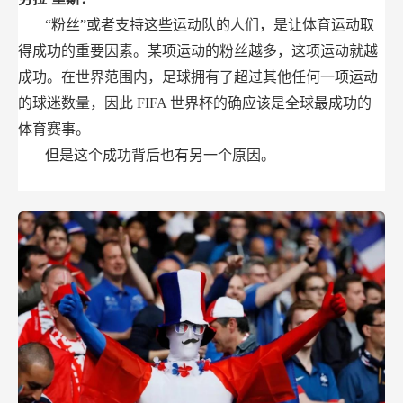
“粉丝”或者支持这些运动队的人们，是让体育运动取
得成功的重要因素。某项运动的粉丝越多，这项运动就越
成功。在世界范围内，足球拥有了超过其他任何一项运动
的球迷数量，因此
FIFA
世界杯的确应该是全球最成功的
体育赛事。
但是这个成功背后也有另一个原因。