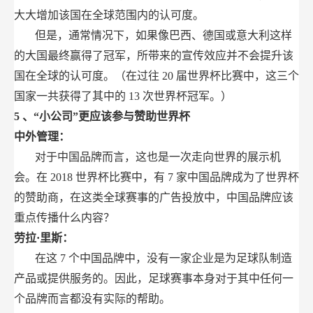
大大增加该国在全球范围内的认可度。
但是，通常情况下，如果像巴西、德国或意大利这样
的大国最终赢得了冠军，所带来的宣传效应并不会提升该
国在全球的认可度。（在过往
20
届世界杯比赛中，这三个
国家一共获得了其中的
13
次世界杯冠军。）
5
、“小公司”更应该参与赞助世界杯
中外管理：
对于中国品牌而言，这也是一次走向世界的展示机
会。在
2018
世界杯比赛中，有
7
家中国品牌成为了世界杯
的赞助商，在这类全球赛事的广告投放中，中国品牌应该
重点传播什么内容？
劳拉·里斯：
在这
7
个中国品牌中，没有一家企业是为足球队制造
产品或提供服务的。因此，足球赛事本身对于其中任何一
个品牌而言都没有实际的帮助。