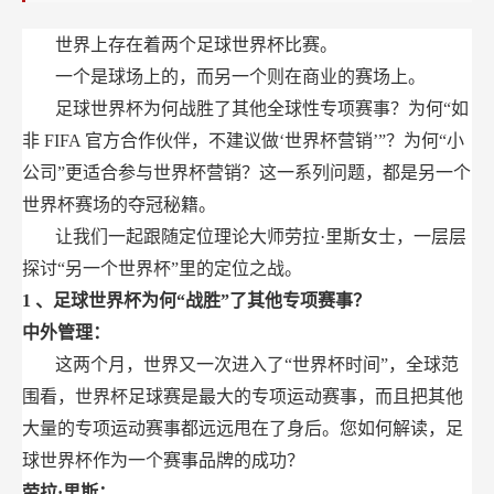
世界上存在着两个足球世界杯比赛。
一个是球场上的，而另一个则在商业的赛场上。
足球世界杯为何战胜了其他全球性专项赛事？为何“如
非
FIFA
官方合作伙伴，不建议做‘世界杯营销’”？为何“小
公司”更适合参与世界杯营销？这一系列问题，都是另一个
世界杯赛场的夺冠秘籍。
让我们一起跟随定位理论大师劳拉·里斯女士，一层层
探讨“另一个世界杯”里的定位之战。
1
、足球世界杯为何“战胜”了其他专项赛事？
中外管理：
这两个月，世界又一次进入了“世界杯时间”，全球范
围看，世界杯足球赛是最大的专项运动赛事，而且把其他
大量的专项运动赛事都远远甩在了身后。您如何解读，足
球世界杯作为一个赛事品牌的成功？
劳拉·里斯：