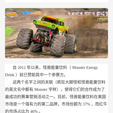
自
2012
年以来，怪兽能量饮料（
Monster Energy
Drink
）就已赞助其中一个参赛方。
这两个名字之间的关联（疯狂大脚怪和怪兽能量饮料
的英文名中都有
Monster
字样），使得它们的合作成为了
最成功的赛事营销活动之一。目前，怪兽能量饮料在美国
市场是一个强有力的第二品牌，市场份额为
37%
，而红牛
的市场占比为
46%
。