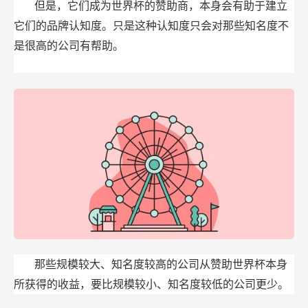
但是，它们成为世界杯的赞助商，本身会有助于建立
它们的品牌认知度。只是这种认知度只会对那些知名度不
是很高的公司有帮助。
那些规模较大、知名度较高的公司从赞助世界杯本身
所获得的收益，要比规模较小、知名度较低的公司更少。