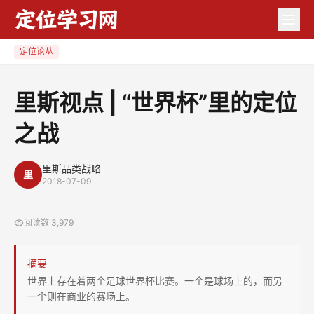
里
斯
视
定位论丛
点
|
里斯视点 | “世界杯”里的定位
“世
之战
界
杯”
里
里斯品类战略
里
2018-07-09
的
定
阅读数
3,979
位
之
摘要
战
世界上存在着两个足球世界杯比赛。一个是球场上的，而另
一个则在商业的赛场上。