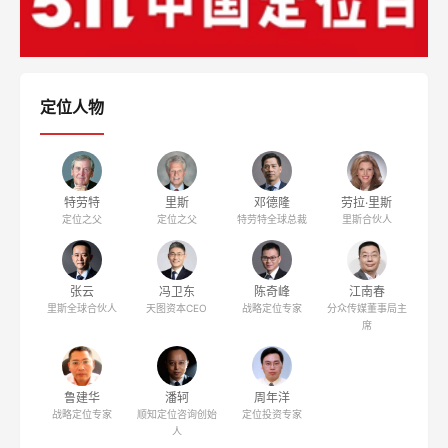
定位人物
特劳特
里斯
邓德隆
劳拉·里斯
定位之父
定位之父
特劳特全球总裁
里斯合伙人
张云
冯卫东
陈奇峰
江南春
里斯全球合伙人
天图资本CEO
战略定位专家
分众传媒董事局主
席
鲁建华
潘轲
周年洋
战略定位专家
顺知定位咨询创始
定位投资专家
人