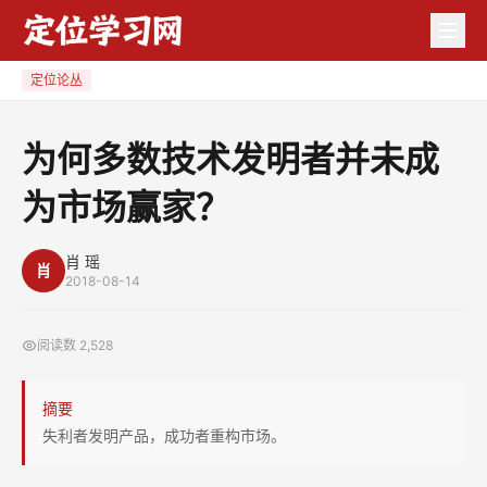
为
何
多
定位论丛
数
技
为何多数技术发明者并未成
术
为市场赢家？
发
明
者
肖 瑶
肖
2018-08-14
并
未
阅读数
2,528
成
为
摘要
市
失利者发明产品，成功者重构市场。
场
赢