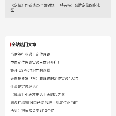
《定位》作者谈25个营销误
特劳特：品牌定位四步法
区
全站热门文章
当信鸽行业遇上定位理论
中国定位理论实践三群已开启！
拨开 USP和“特性”的迷雾
天图投资冯卫东：我踩过的定位实践4大坑
什么是定位理论？
【解密】小天才电话手表崛起之谜
周鸿祎:爆款风口已过 找准手机定位正当时
西贝：把家常菜卖到10个亿