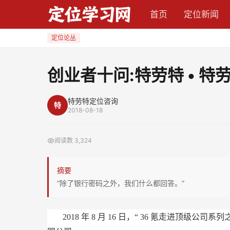
创
首页
定位新闻
业
者
定位论丛
十
问:
创业者十问:特劳特 • 特
特
劳
特劳特定位咨询
特
特
2018-08-18
•
特
阅读数
3,324
劳
特
摘要
回
“除了银行密码之外，我们什么都回答。”
答
一
2018
年
8
月
16
日，“
36
氪走进顶级公司系列
切