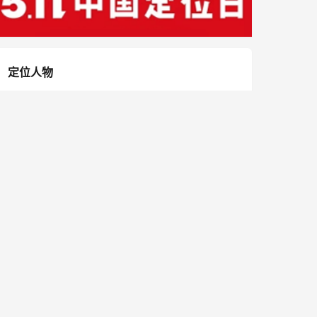
定位人物
特劳特
里斯
邓德隆
张云
定位之父
定位理论奠基人
特劳特中国董事
里斯全球合伙人
长
冯卫东
陈奇峰
鲁建华
潘轲
天图资本CEO
战略定位专家
定位理论研究者
顺知定位咨询创
始人
周年洋
劳拉·里斯
定位投资专家
里斯合伙人