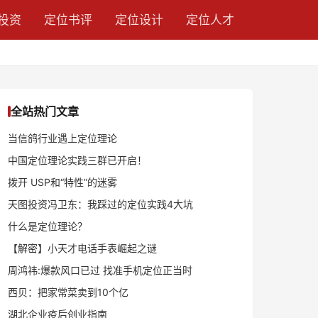
投资
定位书评
定位设计
定位人才
全站热门文章
当信鸽行业遇上定位理论
中国定位理论实践三群已开启！
拨开 USP和“特性”的迷雾
天图投资冯卫东：我踩过的定位实践4大坑
什么是定位理论？
【解密】小天才电话手表崛起之谜
周鸿祎:爆款风口已过 找准手机定位正当时
西贝：把家常菜卖到10个亿
湖北企业疫后创业指南