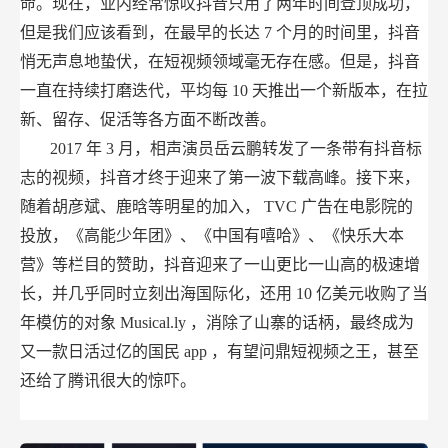
命。现在，业内经常惊叹抖音只用了两年时间登顶成功，
但是我们应该看到，在最早的长达
7
个月的时间里，抖音
悄无声息地蛰伏，在短视频领域毫无存在感。但是，抖音
一直在持续打磨迭代，平均每
10
天推出一个新版本，在拉
新、留存、促活等各方面不断改善。
2017
年
3
月，相声演员岳云鹏转发了一条带有抖音标
志的视频，抖音才终于迎来了第一波下载高峰。接下来，
随着胡彦斌、鹿晗等明星的加入，
TVC
广告在电影院的
投放，《高能少年团》、《中国有嘻哈》、《快乐大本
营》等栏目的赞助，抖音迎来了一山更比一山高的极速增
长，并几乎同时立刻出海国际化，还用
10
亿美元收购了当
年模仿的对象
Musical.ly
，消除了山寨的话柄，最终成为
又一款日活过亿的国民
app
，有望问鼎短视频之王，甚至
还给了腾讯很大的惊吓。