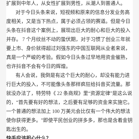
扩展到中年人，从女性扩展到男性，从潮人到普通人。
对于今日头条来说，短视频和原来的信息分发业务高
度相关，又是当下热点，属于必须占领的赛道。但是今日
头条在抖音这个案例上，展现出巨大的耐心和巨大的投入
并存。
7
个月纹丝不动的蛰伏期，对于习惯了创业三年就
要上市、身价就得超过刘强东的中国互联网从业者来说，
真是一个严峻的考验。假如今日头条过早地用资金催熟，
也许抖音不会有今日的辉煌。
有人会说，我倒是有这个巨大的耐心，却没有能力进
行巨大的投入，不可能像头条那样疯狂给抖音买流量。那
就没办法了，特劳特《
22
条商规》里“资源定律”是这么说
的，“首先要有好的想法，之后要有足够的资金来实施它。
一个普通的想法加上
100
万美元会比仅有一个伟大的想法
使你获得更多。”即使平民创业的拼多多，那也是含着金钥
匙出生的。
快手应该担心什么？