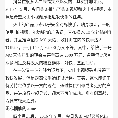
抖音在很多人看来是突然爆火的，其实并非如此。
2016
年
5
月，今日头条推出了头条视频和火山小视频，本
意是希望火山小视频承担进攻快手的任务。
火山的产品形态几乎完全对标快手，贴身缠斗，一度
使用“拍视频，能赚钱”的广告语，宣布投入
10
亿补贴创作
者，并且定点招募
MC
天佑、散打哥在内的快手达人
TOP20
，开价
150
万
~2000
万元不等，其中，给快手一哥
MC
天佑开出的转会费甚至高达
2000
万元，希望借此吸引
众多网红及其庞大的粉丝群体，对快手釜底抽薪。
在一波又一波的强力运营下，火山小视频确实获得了
较快发展，但是距离快手始终很遥远。其实，这也印证了
特劳特定位学派一贯的观点：通过提供相似或者更好的产
品，来进攻行业领导者，通常不可能成功。唯有侧翼战，
方具有较大胜算。
无心插柳的
a.me
四个月之后，
2016
年
9
月，今日头条内部又孵化出一