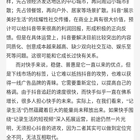
样，先占领经济发达地区的中心城市，再向周边小城市扩
散；先占领餐馆，再向户外、居家等场景扩散。抖音“展示
美好生活”的炫耀性社交传播，在商业上具有很大价值，预
计可以给抖音带来很高的利润回报，形成积极的正向反
馈。但是在具体运营上，抖音要解决目前比较突出的内容
同质化、创意成本越来越高、缺少双向社交互动、娱乐至
死等问题。这很可能和它成长过快有关系。
而对快手来说，稳健、普惠是它一直以来的优点，但
是下线市场的标签，让它难以抵挡抖音的攻势，也难以获
得一线广告品牌的青睐。它需要重新定位，以提高自己的
格调。由于抖音追赶的速度很快，而快手似乎一直在佛系
增长，很多人担心快手的未来。实际上，在我们看来，“记
录生活”仍然蕴藏着巨大的能量尚未释放出来。如果快手围
绕“记录生活的短视频”深入拓展运营，前途仍然一片光
明，无须担心抖音的进攻，因为二者其实可以做到定位完
全不同，无法互相取代。