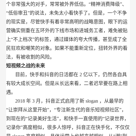
个非常强大的对手，常常被外界低估。“精神消费降级”、
“低俗审丑”的说法，未免太小看快手了。但是，一个不争
的现实是，尽管快手有着非常高明的战略意图，眼下的运
营确实侧重在五环外的下线市场和进城务工者，难免被贴
上“不上档次”的标签，通过媒体的夸大传播，甚至成了全
民狂欢和嘲笑的对象。如果不能重新定位，扭转外界的看
法，有被收割的风险。
短视频之战的未来
目前，快手和抖音的日活都在
2
亿以下，仍然各自具
有较大成长空间。但是从长远来看，二者迟早要在路上相
遇。
2018
年
3
月，抖音正式启用了新
slogan
，从最早的
“让崇拜从这里开始”，“专注新生代的音乐短视频社区”，
到现在的“记录美好生活”，和快手一直使用的“记录世界，
记录你”高度相似，很多人惊呼，抖音正在快手化，不仅仅