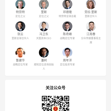
特劳特
里斯
邓德隆
劳拉·里斯
定位之父
定位之父
特劳特全球总裁
里斯合伙人
张云
冯卫东
陈奇峰
江南春
里斯全球合伙人
天图资本CEO
战略定位专家
分众传媒董事局主
席
鲁建华
潘轲
周年洋
战略定位专家
顺知定位咨询创始
定位投资专家
人
关注公众号