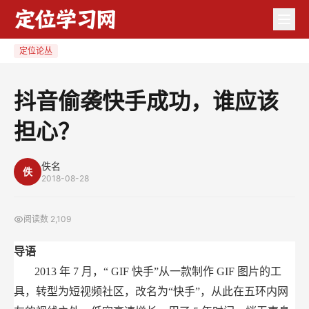
抖
音
偷
定位论丛
袭
快
抖音偷袭快手成功，谁应该
手
担心？
成
功，
谁
佚名
佚
2018-08-28
应
该
阅读数
2,109
担
心？
导语
2013
年
7
月，“
GIF
快手”从一款制作
GIF
图片的工
具，转型为短视频社区，改名为“快手”，从此在五环内网