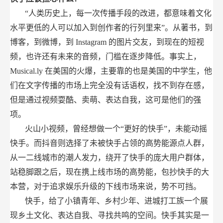
“人类历史上，每一次传播手段的改进，都意味着文化
水平更低的人可以加入到创作者的行列里来”。从著书，到
博客，到微博，到
Instagram
的图片交友，到现在的短视
频，也许还有未来的音频，门槛在逐步降低。事实上，
Musical.ly
在美国的火爆，主要靠的也是美国的中学生，他
们在文字传播的市场上完全没有话语权，找不到存在感，
但是通过视频耍酷、卖萌、表达自我，这可是他们的强
项。
火山小视频，曾经想做一个“更好的快手”，未能动摇
快手。而抖音则选择了未被快手占领的高势能源点人群，
从一二线城市的潮人发力，绕开了快手的庞大用户群体，
站稳脚跟之后，现在携上线市场的高势能，包抄快手的大
本营，对于追求娱乐升级的下线市场来说，势不可挡。
快手，给了小镇青年、乡村少年、进城打工族一个展
现乡土文化、表达自我、寻找共鸣的空间。快手其实是一