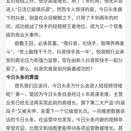
友的视线之外，低空高速增长，用了
5
年时间，悄无声息
进入“日活亿级俱乐部”。然而令人惊讶的是，今日头条旗
下的抖音，则是在众目睽睽之下，只用了不到两年的时
间，成功挑战了快手的短视频王者地位，成为又一个现象
级的商业大事件。
欲戴王冠，必承其重。“南抖音，北快手，智障界两泰
斗”，“世上脑残千千万，抖音快手各一半”。短视频行业承
受的舆论压力和强力监管，现在由新人抖音和快手一起分
担了。那么，抖音究竟是如何偷袭成功的？
今日头条的算盘
首先我们应该问，今日头条为什么会进入短视频领域
呢？第一，是因为今日头条自身经过
6
年高速发展，主营
业务已经无法再实现此前的高增长，旗下第二大产品“内涵
段子”又被关停，急需下一个亿级增长点。一向推崇数据说
话的今日头条，在运营中也发现，今日头条内嵌的视频非
常受欢迎，比图文和组图更能带动各项运营数据增长。其