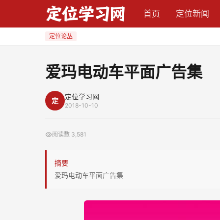
爱
首页
定位新闻
玛
电
定位论丛
动
车
爱玛电动车平面广告集
平
面
定位学习网
定
广
2018-10-10
告
集
阅读数
3,581
摘要
爱玛电动车平面广告集