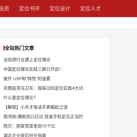
投资
定位书评
定位设计
定位人才
全站热门文章
当信鸽行业遇上定位理论
中国定位理论实践三群已开启！
拨开 USP和“特性”的迷雾
天图投资冯卫东：我踩过的定位实践4大坑
什么是定位理论？
【解密】小天才电话手表崛起之谜
周鸿祎:爆款风口已过 找准手机定位正当时
西贝：把家常菜卖到10个亿
湖北企业疫后创业指南