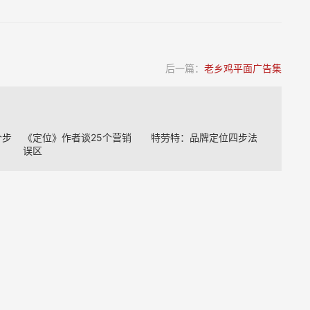
后一篇：
老乡鸡平面广告集
个步
《定位》作者谈25个营销
特劳特：品牌定位四步法
误区