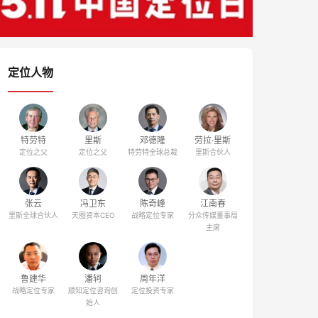
定位人物
特劳特
里斯
邓德隆
劳拉·里斯
定位之父
定位之父
特劳特全球总裁
里斯合伙人
张云
冯卫东
陈奇峰
江南春
里斯全球合伙人
天图资本CEO
战略定位专家
分众传媒董事局
主席
鲁建华
潘轲
周年洋
战略定位专家
顺知定位咨询创
定位投资专家
始人