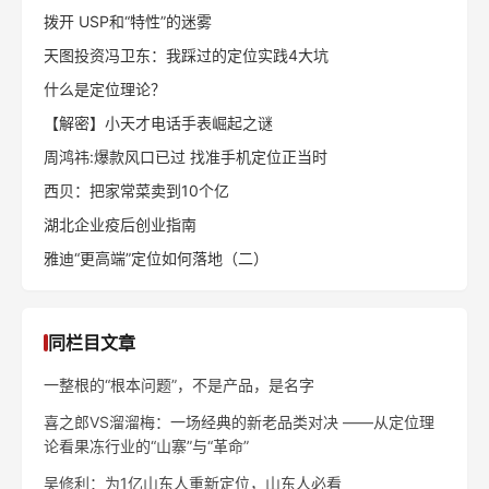
拨开 USP和“特性”的迷雾
天图投资冯卫东：我踩过的定位实践4大坑
什么是定位理论？
【解密】小天才电话手表崛起之谜
周鸿祎:爆款风口已过 找准手机定位正当时
西贝：把家常菜卖到10个亿
湖北企业疫后创业指南
雅迪“更高端”定位如何落地（二）
同栏目文章
一整根的“根本问题”，不是产品，是名字
喜之郎VS溜溜梅：一场经典的新老品类对决 ——从定位理
论看果冻行业的“山寨”与“革命”
吴修利：为1亿山东人重新定位，山东人必看