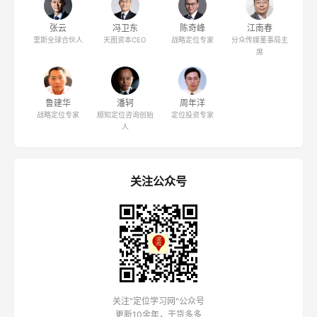
张云
冯卫东
陈奇峰
江南春
里斯全球合伙人
天图资本CEO
战略定位专家
分众传媒董事局主
席
鲁建华
潘轲
周年洋
战略定位专家
顺知定位咨询创始
定位投资专家
人
关注公众号
关注"定位学习网"公众号
更新10余年，干货多多