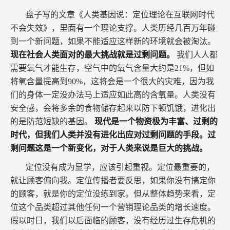
盘子写的文章《人类基因说：定位理论在互联网时代
不会失效》，里面有一个理论支撑。人类历经几百万年碰
到一个新问题，如果不能适应这样新的环境就会被淘汰。
现在社会人类面对的最大挑战就是过剩问题。
我们人人都
需要氧气才能生存，空气中的氧气含量大约是21%，但如
将氧含量提高到90%，这将会是一个很大的灾难，因为我
们的身体一定没办法马上适应如此高的含氧量。人类没有
安全感，会将多余的食物储存起来以防下顿饥饿，进化出
的是防范短缺的基因。
现代是一个物资极为丰富、过剩的
时代，但我们人类并没有进化出应对过剩问题的手段。过
剩问题这是一个新变化，对于人类来说是巨大的挑战。
定位没有成为显学，应该引起重视。定位最重要的，
就让顾客偏向我。定位传播者要反思，如果你没有搞定你
的顾客，就是你的定位没练到家。但从整体趋势来看，定
位这个品类超过其他任何一个营销理论品类的增长速度。
假以时日，我们以后面临的顾客，没有经历过生存危机的