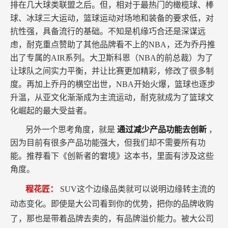
排在几大球类联盟之后。但，相对于最热门的橄榄球、棒
球、冰球三大运动，篮球运动对场地和装备的要求低，对
抗性强，具备流行的基础。不知是机缘巧合还是深谋远
虑，耐克重点赞助了其他品牌看不上的NBA，还为乔丹推
出了专属的AIR系列。大卫斯科恩（NBA的前总裁）为了
让球队之间实力平衡，并让比赛更加精彩，修改了很多制
度。再加上乔丹的横空出世，NBA开始火爆，篮球也逐步
升温，从亚文化渐渐成为主流运动，耐克就成为了篮球文
化崛起的最大受益者。
另外一个思考角度，就是
通过减少产品功能去创新
，
因为目前有很多产品功能强大，但我们却不需要所有功
能。推荐看下《创新者的窘境》这本书，里面有涉及这些
角度。
程花匠：
SUV这个边缘品类就可以说明边缘转主流的
动态变化。即使是大公司看到你的优势，把你的品牌收购
了，那也是带着品牌去卖的，有品牌溢价能力。被大公司