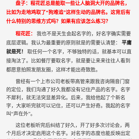
盘子：程花匠总是能取一些让人脑洞大开的品牌名，
比如为走地鸡取了“狗难追”这样生动的品牌名。这背后有
什么特别的思维方式吗？如果有应该怎么练习？
程花匠：
我也不是天生会起名字的，好名字确实需要
底层逻辑。我认为最重要的原则就是的需要认清楚：
平庸
就是死！
取任何一个名字，不够独特的话，就基本可以直
接淘汰了。比如餐厅要取名字，就是要让来来往往人看到
都愿意拍照发朋友圈，这样才能出奇致胜。
曾经有一个上市公司老板带高管来跟我咨询隔音门窗
的定位，我们沟通了好久我都没有记住产品的名字。名字
不犀利，就无法突显差异化。后来，我给他起了个新名
字，大家听完就可以记住，还可以产生好奇。我起的名字
叫“声在外”。
这位老板听完后纠结了好久，开了好多次讨论会，两
个月后才决定启用这个名字。对名字的态度也能反映出定