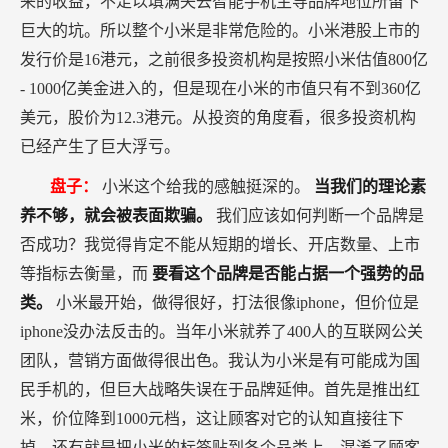
来的收益，不足以填满失去智能手机主导品牌地位所留下
巨大的坑。所以整个小米是非常危险的。小米港股上市的
发行价是16港元，之前很多投资机构是按照小米估值800亿
- 1000亿美金进入的，但是现在小米的市值只有不到360亿
美元，股价为12.3港元。从投资的角度看，很多投资机构
已经产生了巨大浮亏。
盘子：
小米这个给我的感触挺深的。
当我们的理论素
养不够，就会被表面欺骗。
我们应该如何判断一个品牌是
否成功？我觉得肯定不能从短期的增长、开店数量、上市
等指标去衡量，而
要看这个品牌是否能占据一个强势的品
类。
小米最开始，做得很好，打法很像iphone，但价位是
iphone没办法反击的。当年小米就养了400人的互联网公关
团队，营销方面做得很出色。我认为小米是有可能成为国
民手机的，但巨大战略失误在于品牌延伸。首先是推出红
米，价位降到1000元档，这让顾客对它的认知直接往下
掉。还有就是把小米的标签贴到各个品类上，混淆了顾客