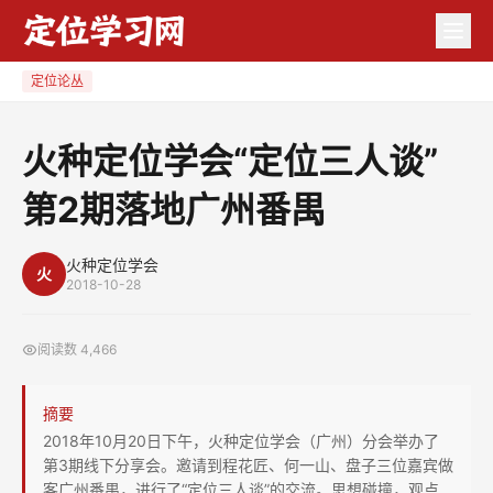
火
种
定
定位论丛
位
学
火种定位学会“定位三人谈”
会
第2期落地广州番禺
“定
位
三
火种定位学会
火
2018-10-28
人
谈”
阅读数
4,466
第
2
摘要
期
2018年10月20日下午，火种定位学会（广州）分会举办了
落
第3期线下分享会。邀请到程花匠、何一山、盘子三位嘉宾做
地
客广州番禺，进行了“定位三人谈”的交流。思想碰撞，观点