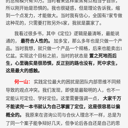
的总规模只有50万。当时看来这样聚焦有点相当于自杀，
所以刚开始是恐惧的。我也很疑惑，但是理论告诉我，缩
到一个点发力，才能做大。当时我有信心，全国有7家专做
这种花的，只需要打败另外6家，我就是赢家了。
我看过很多书，其中《定位》逻辑是最清晰，最能说
通的，
最符合人性的。
加多宝，那么多年也是只做一个产
品。当时我想，就只做一个产品一个规格，后来也能卖出1
亿盆。实现这个目标之前，当时的状态是
置之死地而后
生，心里确实是很恐惧，反正别的路也没有，死中求生，
这是最大的感触。
何一山：
实践定位最大的困扰是团队内部思维不同频
导致的观点冲突。我们发现，即使是最聪明的人，也不一
定能认可定位、学好定位。这里需要强调一点，
大家千万
不能读完一本书就认为自己掌握了定位，这是很容易以偏
概全的。
我原来在咨询公司与合伙人理念不一样，总是为
了同一个案子能争辩好几天，但争论后各自还是自己的思