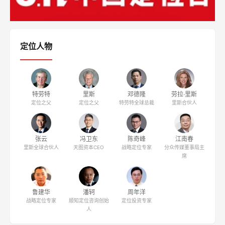
定位人物
特劳特
里斯
邓德隆
劳拉·里斯
定位之父
定位之父
特劳特全球总裁
里斯合伙人
张云
冯卫东
陈奇峰
江南春
里斯全球合伙人
天图资本CEO
战略定位专家
分众传媒董事局主
席
鲁建华
潘轲
周年洋
战略定位专家
顺知定位咨询创始
定位投资专家
人