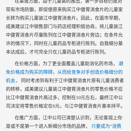
在渠道方面，由于儿童装的推出，第一步目标仍是对
现有市场防御，即促使原来购买江中健胃消食片的儿童家
长转为购买儿童装江中健胃消食片。因此，在面市早期，
成美建议江中销售部门与药店经理积极协商，将儿童装江
中健胃消食片尽量陈列在江中健胃消食片旁边；在条件允
许的情况下，同时在儿童药品专柜进行陈列。自我细分基
本达成后，才可完全只在儿童药品专柜进行陈列。
在价格方面，为了更全面覆盖儿童助消化药市场，
避
免价格成为购买的障碍，从而给竞争对手创造价格细分的
机会，
同时考虑到有利于江中健胃消食片原有儿童消费者
的转移，成美建议儿童装江中健胃消食片的零售价格不应
比江中健胃消食片高过多，控制在10元左右，最终江中公
司决定将零售价格定在6元，与江中健胃消食片基本持平。
在推广方面，江中公司已清楚认识到，无论客观上你
是或不是第一个进入新细分市场的品牌，
只要成为“消费