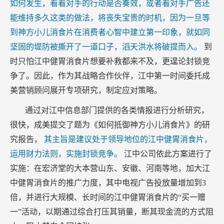
如何发生，看看对手的行动是否奏效，或者看对手广告还
能维持多久这类的做法，将丧失宝贵的时机，因为一旦等
到神方小儿消食片在消费者心智中建立第一印象，就如同
坚固的堤防被撕开了一道口子，滔天洪水将破提而入。
到
时只怕江中健胃消食片想要补救都来不及，更遑论封锁竞
争了。因此，作为其战略合作伙伴，江中第一时间委托成
美营销顾问展开专项研究，制定应对策略。
通过对江中信息部门提供的各类情报进行分析研究，
很快，成美提交了题为《如何抵御神方小儿消食片》的研
究报告，
其主旨是建议处于领导地位的江中健胃消食片，
运用财力法则，实施封锁竞争。
江中公司依此方案进行了
实施：在宏济堂的大本营山东、安徽、河南等地，加大江
中健胃消食片的推广力度，其中电视广告投放量增加到3
倍，并进行大规模、长时间的江中健胃消食片的“买一赠
一”活动，以期通过综合打压其销量，断其现金流的方式阻