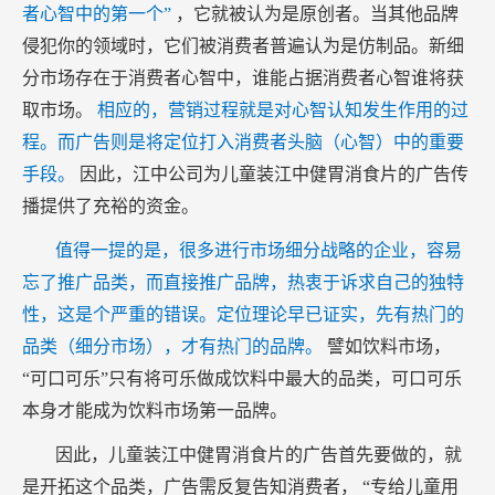
者心智中的第一个”
，它就被认为是原创者。当其他品牌
侵犯你的领域时，它们被消费者普遍认为是仿制品。新细
分市场存在于消费者心智中，谁能占据消费者心智谁将获
取市场。
相应的，营销过程就是对心智认知发生作用的过
程。而广告则是将定位打入消费者头脑（心智）中的重要
手段。
因此，江中公司为儿童装江中健胃消食片的广告传
播提供了充裕的资金。
值得一提的是，很多进行市场细分战略的企业，容易
忘了推广品类，而直接推广品牌，热衷于诉求自己的独特
性，这是个严重的错误。定位理论早已证实，先有热门的
品类（细分市场），才有热门的品牌。
譬如饮料市场，
“可口可乐”只有将可乐做成饮料中最大的品类，可口可乐
本身才能成为饮料市场第一品牌。
因此，儿童装江中健胃消食片的广告首先要做的，就
是开拓这个品类，广告需反复告知消费者， “专给儿童用