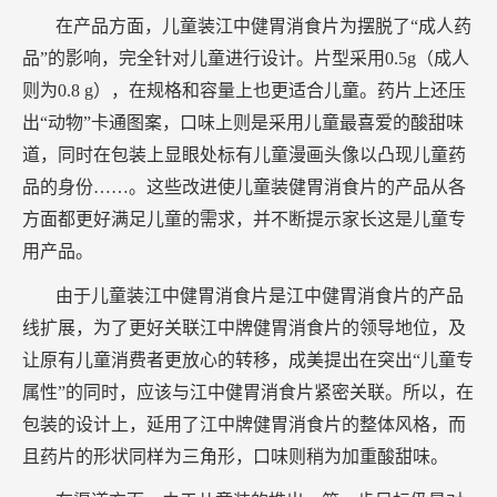
在产品方面，儿童装江中健胃消食片为摆脱了“成人药
品”的影响，完全针对儿童进行设计。片型采用0.5g（成人
则为0.8 g），在规格和容量上也更适合儿童。药片上还压
出“动物”卡通图案，口味上则是采用儿童最喜爱的酸甜味
道，同时在包装上显眼处标有儿童漫画头像以凸现儿童药
品的身份……。这些改进使儿童装健胃消食片的产品从各
方面都更好满足儿童的需求，并不断提示家长这是儿童专
用产品。
由于儿童装江中健胃消食片是江中健胃消食片的产品
线扩展，为了更好关联江中牌健胃消食片的领导地位，及
让原有儿童消费者更放心的转移，成美提出在突出“儿童专
属性”的同时，应该与江中健胃消食片紧密关联。所以，在
包装的设计上，延用了江中牌健胃消食片的整体风格，而
且药片的形状同样为三角形，口味则稍为加重酸甜味。