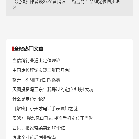
《定位》作者谈25个营销误
特劳特：品牌定位四步法
区
全站热门文章
当信鸽行业遇上定位理论
中国定位理论实践三群已开启！
拨开 USP和“特性”的迷雾
天图投资冯卫东：我踩过的定位实践4大坑
什么是定位理论？
【解密】小天才电话手表崛起之谜
周鸿祎:爆款风口已过 找准手机定位正当时
西贝：把家常菜卖到10个亿
湖北企业疫后创业指南