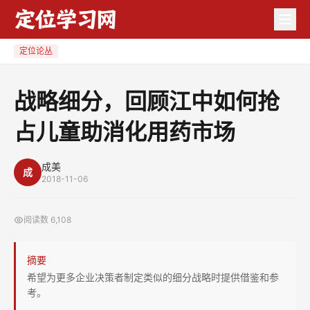
战
略
细
定位论丛
分，
回
战略细分，回顾江中如何抢
顾
占儿童助消化用药市场
江
中
如
成美
成
2018-11-06
何
抢
阅读数
6,108
占
儿
摘要
童
希望为更多企业决策者制定类似的细分战略时提供借鉴和参
助
考。
消