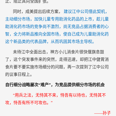
止、阻止其向全国扩张。
同时，成美提出后续方案，
建议江中公司借此契机，
主动细分市场，加快儿童专用助消化药品的上市，趁儿童
助消化药市场的竞争尚不激烈，尚无竞品占据消费者的心
智，全力将新品推向全国市场，使自己成为儿童助消化药
这个新品类的代表品牌，从而巩固其市场主导权。
未待江中全面出击，神方小儿消食片很快偃旗息鼓
了，这个突发事件来的突然，走得迅速，却把江中健胃消
食片要不要实施市场细分的问题，再一次提到了江中公司
的议事日程上。
自行细分战略屡次“难产”，为竞品提供细分市场的机会
“用兵之法，无恃其不来，恃吾有以待也，无恃其不
攻，恃吾有所不可攻也。”
——孙子