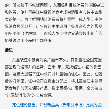
的，解决孩子不吃饭问题”，从而吸引目标消费群不断尝试
和购买，使儿童装江中健胃消食片成为消费者心智中该品
类的第一。为了鲜明地让消费者将儿童型与成人型江中健
胃消食片区分开，广告片的主角启用了极具亲和力的影视
明星肥肥（沈殿霞），而成人型江中健胃消食片电视广告
仍继续沿用小品明星郭冬临。
后记
儿童装江中健胃消食片面市不久，其销量在全国范围
都呈现飞速攀升的态势，面市3年，完成超过3.5亿的销售
额。这极大加强了江中公司对儿童装的信心。因此，在随
后的几年里，江中公司在资金分配上，将儿童装江中健胃
消食片作为优先保障产品，拨出巨额推广费用，全力抢占
“儿童助消化药”的心智资源。
定位理论指出，开创新品类（新细分市场）是成为品