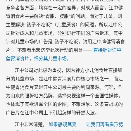
竞争者各方面，均存在一定的差异，对成人而言，江中健
胃消食片主要解决“胃胀、腹胀”的问题，而对于儿童，则
主要解决“孩子不吃饭”（儿童厌食）的问题，所以江中公
司针对成人和儿童市场，分别进行不同的广告诉求，其中
针对儿童市场的广告是“孩子不吃饭，请用江中牌健胃消食
片”。不难看出宏济堂此次行动的用意——
直接针对江中
健胃消食片，细分其儿童市场。
江中公司对此极为重视，因为神方小儿消食片直接细
分的儿童市场，是江中健胃消食片的核心市场之一，而江
中健胃消食片又是江中公司最主要的利润来源。何况，作
为山东的强势地方品牌，选择央视这样一个全国性媒体，
也体现了其欲进军全国的企图。不难想象，这条宣战式的
广告片在江中公司上下引起怎样的轩然大波。
江中非常清楚，
如果静观其变——让我们再看看形势