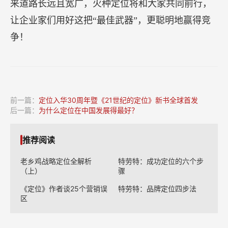
来道路长远且宽广，火种定位将和大家共同前行，
让企业家们用好这把“最佳武器”，更聪明地赢得竞
争！
前一篇：
定位入华30周年暨《21世纪的定位》新书全球首发
后一篇：
为什么定位在中国发展得最好？
推荐阅读
老乡鸡战略定位全解析
特劳特：成功定位的六个步
（上）
骤
《定位》作者谈25个营销误
特劳特：品牌定位四步法
区