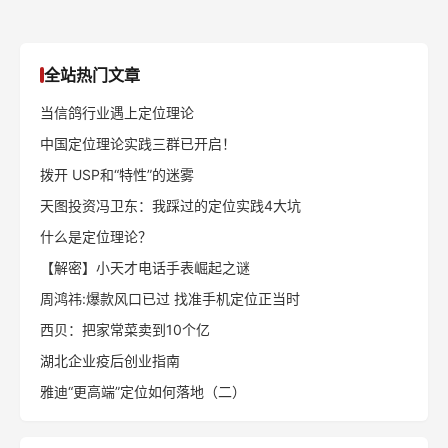
全站热门文章
当信鸽行业遇上定位理论
中国定位理论实践三群已开启！
拨开 USP和“特性”的迷雾
天图投资冯卫东：我踩过的定位实践4大坑
什么是定位理论？
【解密】小天才电话手表崛起之谜
周鸿祎:爆款风口已过 找准手机定位正当时
西贝：把家常菜卖到10个亿
湖北企业疫后创业指南
雅迪“更高端”定位如何落地（二）