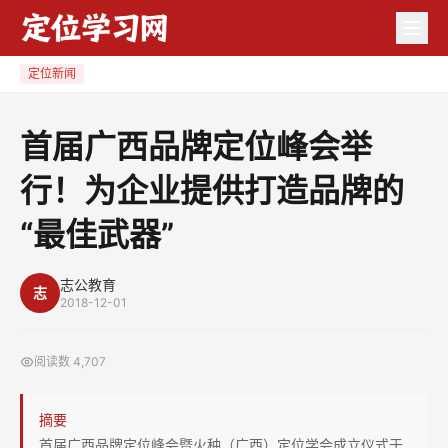
首
届
广
定位新闻
西
品
首届广西品牌定位峰会举
牌
行！为企业提供打造品牌的
定
位
“最佳武器”
峰
会
志公教育
举
志
2018-12-01
行！
为
阅读数
4,707
企
业
摘要
提
首届广西品牌定位峰会暨火种（广西）定位学会成立仪式于