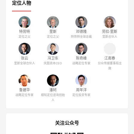
定位人物
特劳特
里斯
邓德隆
劳拉·里斯
定位之父
定位之父
特劳特全球总裁
里斯合伙人
张云
冯卫东
陈奇峰
江南春
里斯全球合伙人
天图资本CEO
战略定位专家
分众传媒董事局主
席
鲁建华
潘轲
周年洋
战略定位专家
顺知定位咨询创始
定位投资专家
人
关注公众号