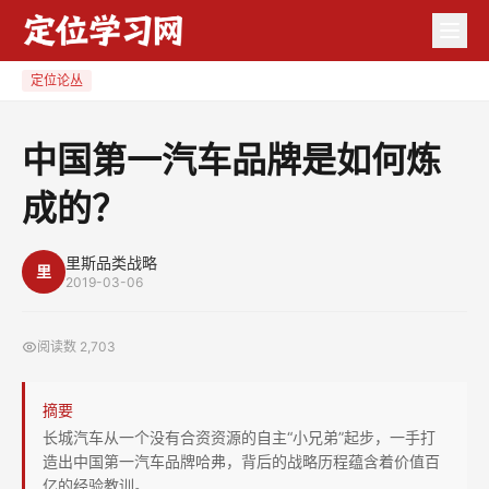
中
国
第
定位论丛
一
汽
中国第一汽车品牌是如何炼
车
成的？
品
牌
是
里斯品类战略
里
2019-03-06
如
何
阅读数
2,703
炼
成
摘要
的？
长城汽车从一个没有合资资源的自主“小兄弟”起步，一手打
造出中国第一汽车品牌哈弗，背后的战略历程蕴含着价值百
亿的经验教训。