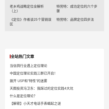
老乡鸡战略定位全解析
特劳特：成功定位的六个步
（上）
骤
《定位》作者谈25个营销误
特劳特：品牌定位四步法
区
全站热门文章
当信鸽行业遇上定位理论
中国定位理论实践三群已开启！
拨开 USP和“特性”的迷雾
天图投资冯卫东：我踩过的定位实践4大坑
什么是定位理论？
【解密】小天才电话手表崛起之谜