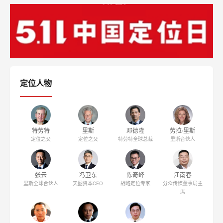
定位人物
特劳特
里斯
邓德隆
劳拉·里斯
定位之父
定位之父
特劳特全球总裁
里斯合伙人
张云
冯卫东
陈奇峰
江南春
里斯全球合伙人
天图资本CEO
战略定位专家
分众传媒董事局主
席