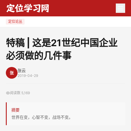
特
稿
|
定位论丛
这
是
特稿 | 这是21世纪中国企业
21
必须做的几件事
世
纪
中
张云
张
2019-04-29
国
企
阅读数
5,169
业
必
摘要
须
世界在变，心智不变，战场不变。
做
的