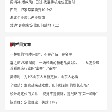
周鸿祎:爆款风口已过 找准手机定位正当时
西贝：把家常菜卖到10个亿
湖北企业疫后创业指南
雅迪“更高端”定位如何落地（二）
同栏目文章
一整根的“根本问题”，不是产品，是名字
喜之郎VS溜溜梅：一场经典的新老品类对决 ——从定位理
论看果冻行业的“山寨”与“革命”
吴修利：为1亿山东人重新定位，山东人必看
辛敏琦：生意越来越难做，如何找到新的增长市场？
设计与定位的关系： 视觉不是装饰，是战略的“第一印象”
陈奇峰：定位理论，失效了吗？