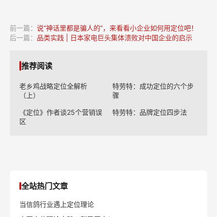
前一篇：
说“神话里都是骗人的”，来看看小企业如何用定位吧！
后一篇：
品类实践 | 日本家电巨头集体溃败对中国企业的启示
推荐阅读
老乡鸡战略定位全解析
特劳特：成功定位的六个步
（上）
骤
《定位》作者谈25个营销误
特劳特：品牌定位四步法
区
全站热门文章
当信鸽行业遇上定位理论