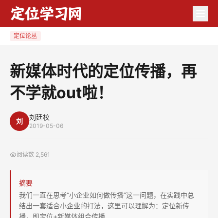
新
媒
体
定位论丛
时
代
新媒体时代的定位传播，再
的
不学就out啦！
定
位
传
刘廷校
刘
2019-05-06
播，
再
阅读数
2,561
不
学
摘要
就
我们一直在思考“小企业如何做传播”这一问题，在实践中总
out
结出一套适合小企业的打法，这里可以理解为：定位新传
啦！
播，即定位+新媒体组合传播