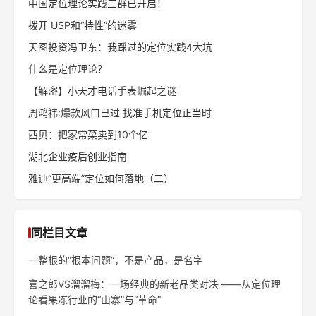
中国定位理论实践三群已开启！
拨开 USP和“特性”的迷雾
天图投资冯卫东：我踩过的定位实践4大坑
什么是定位理论？
【解密】小天才电话手表崛起之谜
周鸿祎:爆款风口已过 找准手机定位正当时
西贝：把家常菜卖到10个亿
湖北企业疫后创业指南
雅迪“更高端”定位如何落地（二）
同栏目文章
一整根的“根本问题”，不是产品，是名字
喜之郎VS溜溜梅：一场经典的新老品类对决 ——从定位理
论看果冻行业的“山寨”与“革命”