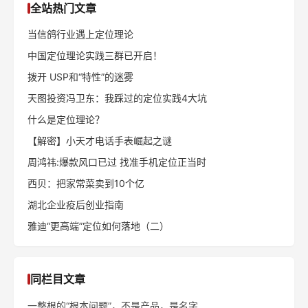
全站热门文章
当信鸽行业遇上定位理论
中国定位理论实践三群已开启！
拨开 USP和“特性”的迷雾
天图投资冯卫东：我踩过的定位实践4大坑
什么是定位理论？
【解密】小天才电话手表崛起之谜
周鸿祎:爆款风口已过 找准手机定位正当时
西贝：把家常菜卖到10个亿
湖北企业疫后创业指南
雅迪“更高端”定位如何落地（二）
同栏目文章
一整根的“根本问题”，不是产品，是名字