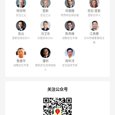
特劳特
里斯
邓德隆
劳拉·里斯
定位之父
定位之父
特劳特全球总裁
里斯合伙人
张云
冯卫东
陈奇峰
江南春
里斯全球合伙人
天图资本CEO
战略定位专家
分众传媒董事局主
席
鲁建华
潘轲
周年洋
战略定位专家
顺知定位咨询创始
定位投资专家
人
关注公众号