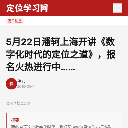
5
月
22
定位论丛
日
潘
5月22日潘轲上海开讲《数
轲
字化时代的定位之道》，报
上
海
名火热进行中……
开
讲
佚名
《数
佚
2019-05-14
字
化
阅读数
2,276
时
代
摘要
的
面临今天这个数字化时代，我们又该如何用定位去打造品