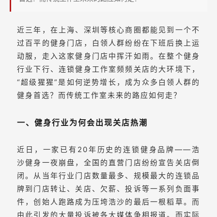
增
长？
近三年，在上海、深圳等核心商圈都能见到一个不
过百平的健身门店，白领人群纷纷在下班后换上运
动服，走入这家健身门店中挥汗如雨。在整个健身
行业下行、连锁健身工作室频频关店的大环境下，
“超级猩猩”是如何逆势增长，成为众多白领人群的
健身首选？而传统工作室未来的路应如何走？
一、健身行业为何会出现关店热潮
近日，一家已有20年历史的连锁健身品牌——浩
沙健身一夜崩盘，全国的直营门店纷纷宣告关店倒
闭。从当年行业门店数量最多、规模最大的连锁品
牌到门店转让、关店、欠薪、投诉等一系列负面事
件，创始人跑路成为压垮浩沙的最后一根稻草。而
由此引发的大量投诉被各大媒体争相报道。而实际