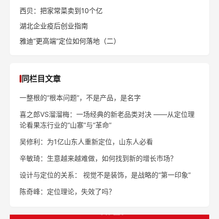
西贝：把家常菜卖到10个亿
湖北企业疫后创业指南
雅迪“更高端”定位如何落地（二）
同栏目文章
一整根的“根本问题”，不是产品，是名字
喜之郎VS溜溜梅：一场经典的新老品类对决 ——从定位理
论看果冻行业的“山寨”与“革命”
吴修利：为1亿山东人重新定位，山东人必看
辛敏琦：生意越来越难做，如何找到新的增长市场？
设计与定位的关系： 视觉不是装饰，是战略的“第一印象”
陈奇峰：定位理论，失效了吗？