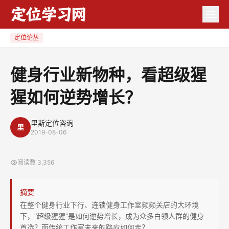
健
身
行
定位论丛
业
新
健身行业新物种，看超级猩
物
猩如何逆势增长？
种，
看
超
里斯定位咨询
里
2019-08-06
级
猩
阅读数
3,356
猩
如
摘要
何
在整个健身行业下行、连锁健身工作室频频关店的大环境
逆
下，“超级猩猩”是如何逆势增长，成为众多白领人群的健身
势
首选？而传统工作室未来的路应如何走？