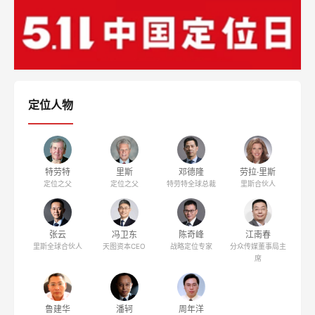
定位人物
特劳特
里斯
邓德隆
劳拉·里斯
定位之父
定位之父
特劳特全球总裁
里斯合伙人
张云
冯卫东
陈奇峰
江南春
里斯全球合伙人
天图资本CEO
战略定位专家
分众传媒董事局主
席
鲁建华
潘轲
周年洋