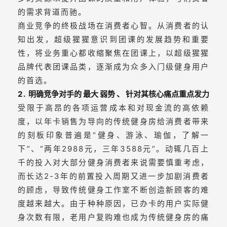
的需求背道而驰。
商业竞争的终极战场在消费者心智。从消费者的认
知出发，超级猩猩意识到团课的发展趋势和重要
性，将业务重心都收缩聚焦在团课上，以超级猩猩
品牌代表团课品类，逐渐成为众多入门级健身用户
的首选。
2.
明确竞争对手的
最大
弱势
、
针对其核心痛点重点发力
受限于高昂的各项运营成本和对现金流的高依赖
度，以年卡销售为导向的传统健身房给消费者带来
的刻板印象普遍是“健身、游泳、瑜伽，了解一
下”、“两年2988元，三年3588元”。动辄几百上
千的投入对大部分健身消费者来说需要慎重考虑，
而长达2-3年的前置投入周期又进一步加剧消费者
的顾虑，导致传统健身工作室不断创造新顾客的难
度越来越大。由于种种原因，已办卡的用户实际健
身次数有限，老用户复购难也成为传统健身房的痛