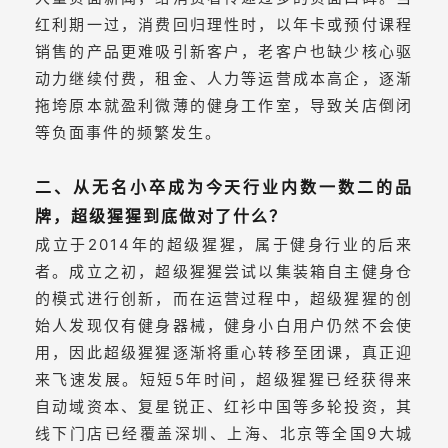
红利期一过，消费回归理性时，以年卡或预付课程
销售的产品更难吸引新客户，老客户也缺少核心驱
动力继续付费，租金、人力等运营成本高企，逐渐
拖垮原本就盈利微薄的健身工作室，导致关店倒闭
等负面事件的频繁发生。
二、从无名小卒成为今天行业内数一数二的品
牌，超级猩猩到底做对了什么？
成立于2014年的超级猩猩，属于健身行业的后来
者。成立之初，超级猩猩尝试以集装箱自主健身仓
的模式进行创新，而在运营过程中，超级猩猩的创
始人发现仅有健身器械，健身小白用户仍然不会使
用，因此超级猩猩逐渐将重心转移至团课，真正迎
来飞速发展。短短5年时间，超级猩猩已经获得来
自动域资本、复星锐正、红衫中国等多轮投资，其
线下门店已经覆盖深圳、上海、北京等全国9大城