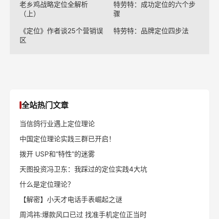
老乡鸡战略定位全解析
特劳特：成功定位的六个步
（上）
骤
《定位》作者谈25个营销误
特劳特：品牌定位四步法
区
全站热门文章
当信鸽行业遇上定位理论
中国定位理论实践三群已开启！
拨开 USP和“特性”的迷雾
天图投资冯卫东：我踩过的定位实践4大坑
什么是定位理论？
【解密】小天才电话手表崛起之谜
周鸿祎:爆款风口已过 找准手机定位正当时