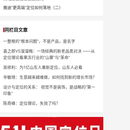
雅迪“更高端”定位如何落地（二）
同栏目文章
一整根的“根本问题”，不是产品，是名字
喜之郎VS溜溜梅：一场经典的新老品类对决 ——从
定位理论看果冻行业的“山寨”与“革命”
吴修利：为1亿山东人重新定位，山东人必看
辛敏琦：生意越来越难做，如何找到新的增长市场？
设计与定位的关系： 视觉不是装饰，是战略的“第一
印象”
陈奇峰：定位理论，失效了吗？