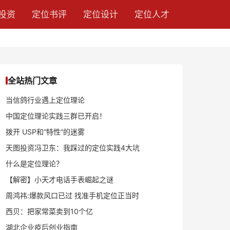
投资
定位书评
定位设计
定位人才
全站热门文章
当信鸽行业遇上定位理论
中国定位理论实践三群已开启！
拨开 USP和“特性”的迷雾
天图投资冯卫东：我踩过的定位实践4大坑
什么是定位理论？
【解密】小天才电话手表崛起之谜
周鸿祎:爆款风口已过 找准手机定位正当时
西贝：把家常菜卖到10个亿
湖北企业疫后创业指南