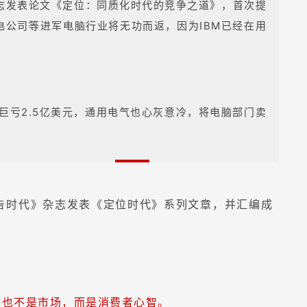
杂志发表论文《定位：同质化时代的竞争之道》，首次提
电公司等进军电脑行业将无功而返，因为IBM已经在用
门巨亏2.5亿美元，通用电气也心灰意冷，将电脑部门卖
广告时代》杂志发表《定位时代》系列文章，并汇编成
。
，也不是市场，而是消费者心智。