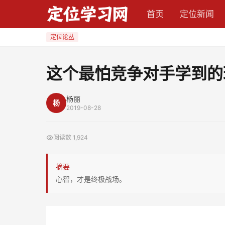
这
首页
定位新闻
个
最
定位论丛
怕
竞
这个最怕竞争对手学到的
争
对
杨丽
杨
手
2019-08-28
学
到
阅读数
1,924
的
理
摘要
论，
心智，才是终极战场。
50
岁
了