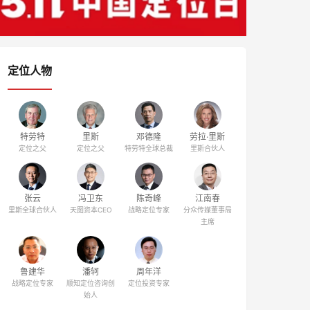
定位人物
特劳特
里斯
邓德隆
劳拉·里斯
定位之父
定位之父
特劳特全球总裁
里斯合伙人
张云
冯卫东
陈奇峰
江南春
里斯全球合伙人
天图资本CEO
战略定位专家
分众传媒董事局
主席
鲁建华
潘轲
周年洋
战略定位专家
顺知定位咨询创
定位投资专家
始人