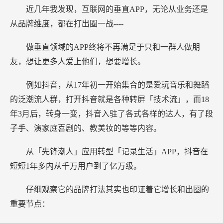
圈
近几年我发现，互联网的垂直APP，无论从业务还是
战？
从品牌维度，都在打出圈一战----
做垂直领域的APP终将不再满足于只和一群人做朋
友，想让更多人爱上他们，想要增长。
例如抖音，从17年初一开始集合的是爱玩音乐和舞蹈
的泛潮流人群，打开抖音就是各种转屏「技术流」，而18
年3月后，转身一变，抖音入驻了各式各样的达人，有了段
子手、演家庭喜剧的、教美妆的等等内容。
从「先锋潮人」应用转型「记录生活」APP，抖音在
短短1年多内从千万用户到了亿万级。
仔细观察它的品牌打法其实也印证着它增长和出圈的
重要节点：