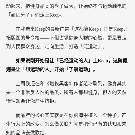
动起来，把健身品类的盘子做大，让始终不与运动触电的
「顽固分子」们走上Keep。
在我看来Keep的最新广告「这都算Keep」正是Keep开
拓版图的号令枪——不但占领健身人群的心智，更是要走
到人民群众身边，走向生活，打造「泛运动」。
如果说刚开始是让「已经运动的人」上Keep，这阶段
则是让「想运动的人」开始「了解运动」。
上周我还在和《增长黑客》作者范冰聊到，健身其实
是一个非常反人性的品类，所有人都想健身，但人的天然
惰性却会让你产生抗拒。
而品牌的核心其实就是在你脑海中植入一个种子，产
生行为上的改变。怎么做关联？就是把你已有的认知和未
知的品牌去做联结。