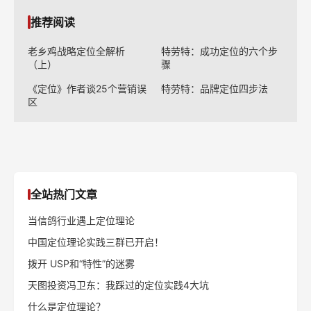
推荐阅读
老乡鸡战略定位全解析
特劳特：成功定位的六个步
（上）
骤
《定位》作者谈25个营销误
特劳特：品牌定位四步法
区
全站热门文章
当信鸽行业遇上定位理论
中国定位理论实践三群已开启！
拨开 USP和“特性”的迷雾
天图投资冯卫东：我踩过的定位实践4大坑
什么是定位理论？