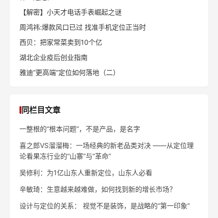
【解密】小天才电话手表崛起之谜
周鸿祎:爆款风口已过 找准手机定位正当时
西贝：把家常菜卖到10个亿
湖北企业疫后创业指南
雅迪“更高端”定位如何落地（二）
同栏目文章
一整根的“根本问题”，不是产品，是名字
喜之郎VS溜溜梅：一场经典的新老品类对决 ——从定位理
论看果冻行业的“山寨”与“革命”
吴修利：为1亿山东人重新定位，山东人必看
辛敏琦：生意越来越难做，如何找到新的增长市场？
设计与定位的关系： 视觉不是装饰，是战略的“第一印象”