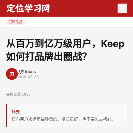
从
百
万
定位论丛
到
亿
从百万到亿万级用户，Keep
万
如何打品牌出圈战？
级
用
户，
刀姐doris
刀
2019-08-30
Keep
如
阅读数
1,835
何
打
摘要
品
核心用户永远是最珍贵的，增长虽好，也不要失去初心。
牌
出